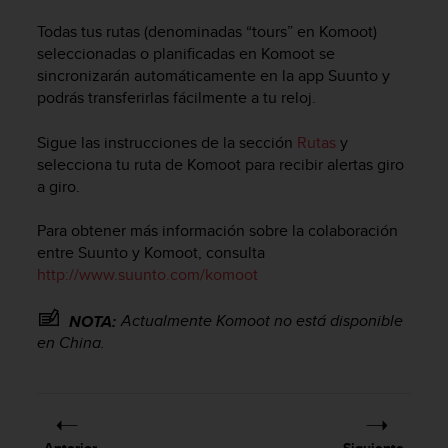
c
Todas tus rutas (denominadas “tours” en Komoot)
o
seleccionadas o planificadas en Komoot se
n
f
sincronizarán automáticamente en la app Suunto y
o
podrás transferirlas fácilmente a tu reloj.
r
m
Sigue las instrucciones de la sección
Rutas
y
i
selecciona tu ruta de Komoot para recibir alertas giro
d
a giro.
a
d
Para obtener más información sobre la colaboración
A
entre Suunto y Komoot, consulta
A
e
http://www.suunto.com/komoot
n
e
Actualmente Komoot no está disponible
NOTA:
s
en China.
t
e
s
i
t
Anterior
Siguiente