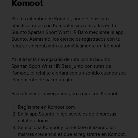
m
Komoot
i
s
Si eres miembro de Komoot, puedes buscar o
o
planificar rutas con Komoot y sincronizarlas en tu
d
e
Suunto Spartan Sport Wrist HR Baro
mediante la app
a
Suunto. Asimismo, los ejercicios registrados con tu
l
reloj se sincronizarán automáticamente en Komoot.
c
a
Al utilizar la navegación de ruta con tu
Suunto
n
Spartan Sport Wrist HR Baro
junto con rutas de
z
Komoot, el reloj te alertará con un sonido cuando sea
a
el momento de hacer un giro.
r
e
l
Para utilizar la navegación giro a giro con Komoot:
n
i
Regístrate en Komoot.com
v
En la app Suunto, elige servicios de empresas
e
colaboradoras.
l
Selecciona Komoot y conéctate utilizando las
d
mismas credenciales que al registrarte en Komoot.
e