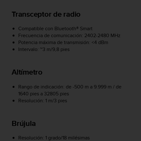
c
o
Transceptor de radio
n
f
Compatible con Bluetooth® Smart
o
Frecuencia de comunicación: 2402-2480 MHz
r
m
Potencia máxima de transmisión: <4 dBm
i
Intervalo: ~3 m/9,8 pies
d
a
d
Altímetro
A
A
e
Rango de indicación: de -500 m a 9.999 m / de
n
1640 pies a 32805 pies
e
Resolución: 1 m/3 pies
s
t
e
Brújula
s
i
t
Resolución: 1 grado/18 milésimas