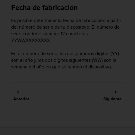
Fecha de fabricación
t
a
s
Es posible determinar la fecha de fabricación a partir
d
del número de serie de tu dispositivo. El número de
e
serie contiene siempre 12 caracteres:
a
YYWWXXXXXXXX.
c
c
En el número de serie, los dos primeros dígitos (YY)
e
s
son el año y los dos dígitos siguientes (WW) son la
i
semana del año en que se fabricó el dispositivo.
b
i
l
i
d
Anterior
Siguiente
a
d
p
a
r
a