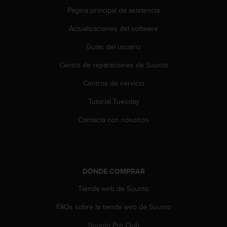
t
Página principal de asistencia
A
c
Actualizaciones del software
c
e
Guías del usuario
s
s
Centro de reparaciones de Suunto
i
b
Centros de servicio
i
Tutorial Tuesday
l
i
Contacta con nosotros
t
y
G
u
i
DÓNDE COMPRAR
d
e
Tienda web de Suunto
l
i
FAQs sobre la tienda web de Suunto
n
e
Suunto Pro Club