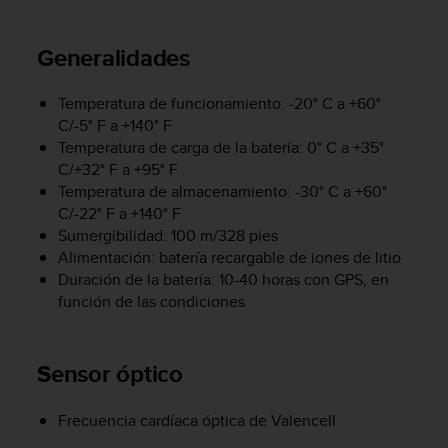
m
i
s
Generalidades
o
d
e
Temperatura de funcionamiento: -20° C a +60°
a
C/-5° F a +140° F
l
Temperatura de carga de la batería: 0° C a +35°
c
C/+32° F a +95° F
a
Temperatura de almacenamiento: -30° C a +60°
n
C/-22° F a +140° F
z
Sumergibilidad: 100 m/328 pies
a
Alimentación: batería recargable de iones de litio
r
Duración de la batería: 10-40 horas con GPS, en
e
función de las condiciones
l
n
i
v
Sensor óptico
e
l
Frecuencia cardíaca óptica de Valencell
d
e