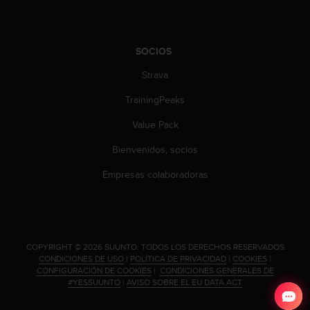
d
e
a
c
SOCIOS
c
e
Strava
s
TrainingPeaks
i
b
Value Pack
i
l
Bienvenidos, socios
i
d
Empresas colaboradoras
a
d
.
P
o
.
COPYRIGHT © 2026 SUUNTO.
TODOS LOS DERECHOS RESERVADOS.
n
CONDICIONES DE USO
|
POLÍTICA DE PRIVACIDAD
|
COOKIES
|
t
CONFIGURACIÓN DE COOKIES
|
CONDICIONES GENERALES DE
e
#YESSUUNTO
|
AVISO SOBRE EL EU DATA ACT
e
n