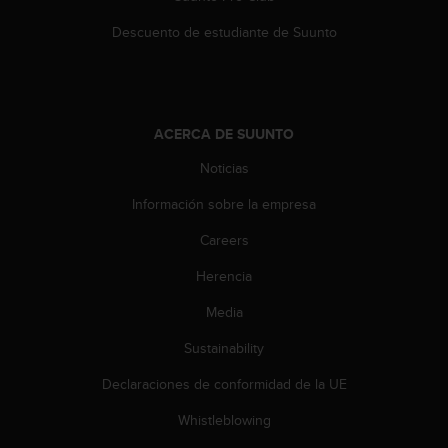
s
Descuento de estudiante de Suunto
,
W
C
A
G
)
ACERCA DE SUUNTO
2
Noticias
.
0
Información sobre la empresa
y
o
Careers
t
r
Herencia
a
Media
s
n
Sustainability
o
r
Declaraciones de conformidad de la UE
m
a
Whistleblowing
s