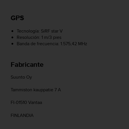
i
o
w
GPS
e
b
d
Tecnología: SiRF star V
e
Resolución: 1 m/3 pies
a
Banda de frecuencia: 1.575,42 MHz
c
u
e
Fabricante
r
d
o
Suunto Oy
c
o
Tammiston kauppatie 7 A
n
l
FI-01510 Vantaa
a
s
FINLANDIA
P
a
u