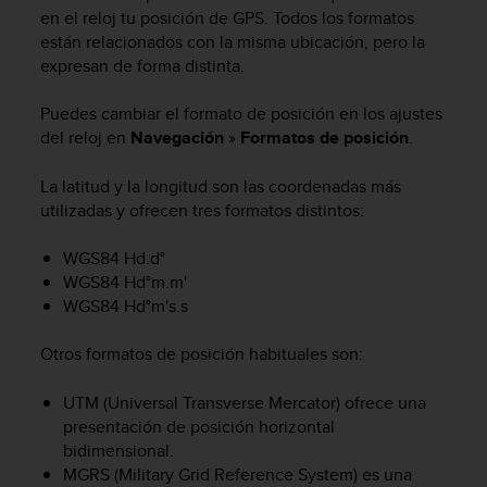
m
en el reloj tu posición de GPS. Todos los formatos
i
están relacionados con la misma ubicación, pero la
s
expresan de forma distinta.
o
d
e
Puedes cambiar el formato de posición en los ajustes
a
del reloj en
Navegación
»
Formatos de posición
.
l
c
La latitud y la longitud son las coordenadas más
a
utilizadas y ofrecen tres formatos distintos:
n
z
WGS84 Hd.d°
a
WGS84 Hd°m.m'
r
WGS84 Hd°m's.s
e
l
n
Otros formatos de posición habituales son:
i
v
UTM (Universal Transverse Mercator) ofrece una
e
presentación de posición horizontal
l
bidimensional.
d
MGRS (Military Grid Reference System) es una
e