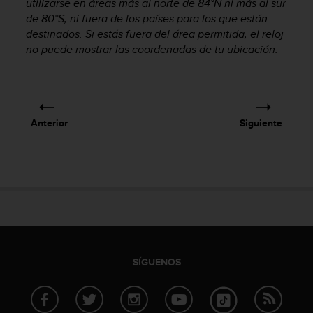
utilizarse en áreas más al norte de 84°N ni más al sur
i
o
de 80°S, ni fuera de los países para los que están
w
destinados. Si estás fuera del área permitida, el reloj
e
no puede mostrar las coordenadas de tu ubicación.
b
d
e
a
c
Anterior
Siguiente
u
e
r
d
o
c
o
n
l
a
SÍGUENOS
s
P
a
u