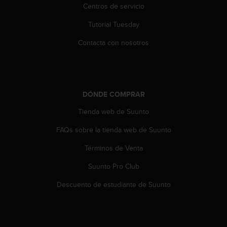
c
Centros de servicio
o
Tutorial Tuesday
n
t
Contacta con nosotros
e
n
i
d
o
DÓNDE COMPRAR
w
e
Tienda web de Suunto
b
(
FAQs sobre la tienda web de Suunto
W
e
Términos de Venta
b
Suunto Pro Club
C
o
Descuento de estudiante de Suunto
n
t
e
n