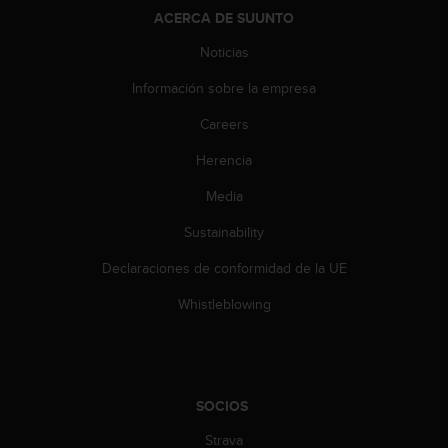
t
ACERCA DE SUUNTO
A
c
Noticias
c
e
Información sobre la empresa
s
s
Careers
i
Herencia
b
i
Media
l
i
Sustainability
t
y
Declaraciones de conformidad de la UE
G
u
Whistleblowing
i
d
e
l
i
SOCIOS
n
Strava
e