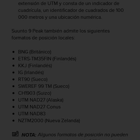
extensión de UTM y consta de un indicador de
c
cuadrícula, un identificador de cuadrados de 100
o
000 metros y una ubicación numérica.
n
f
o
Suunto 9 Peak
también admite los siguientes
r
formatos de posición locales:
m
i
BNG (Británico)
d
ETRS-TM35FIN (Finlandés)
a
KKJ (Finlandés)
d
IG (Irlandés)
A
RT90 (Sueco)
A
e
SWEREF 99 TM (Sueco)
n
CH1903 (Suizo)
e
UTM NAD27 (Alaska)
s
UTM NAD27 Conus
t
UTM NAD83
e
NZTM2000 (Nueva Zelanda)
s
i
Algunos formatos de posición no pueden
NOTA:
t