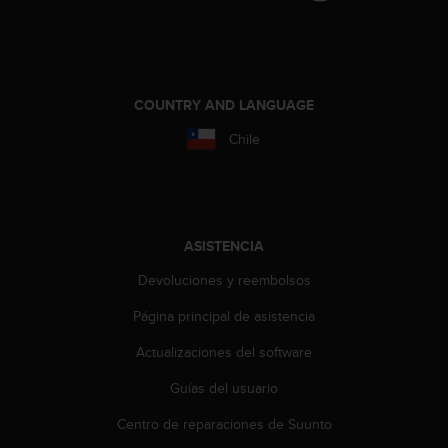
t
a
s
d
e
COUNTRY AND LANGUAGE
a
c
Chile
c
e
s
i
b
ASISTENCIA
i
l
Devoluciones y reembolsos
i
Página principal de asistencia
d
a
Actualizaciones del software
d
p
Guías del usuario
a
r
Centro de reparaciones de Suunto
a