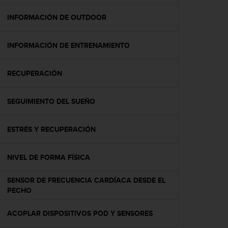
c
o
INFORMACIÓN DE OUTDOOR
n
f
INFORMACIÓN DE ENTRENAMIENTO
o
r
m
RECUPERACIÓN
i
d
a
SEGUIMIENTO DEL SUEÑO
d
A
A
ESTRÉS Y RECUPERACIÓN
e
n
NIVEL DE FORMA FÍSICA
e
s
t
SENSOR DE FRECUENCIA CARDÍACA DESDE EL
e
PECHO
s
i
ACOPLAR DISPOSITIVOS POD Y SENSORES
t