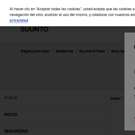
S
S
u
Al hacer clic en “Aceptar todas las cookies”, usted acepta que las cookies 
u
navegación del sitio, analizar el uso del mismo, y colaborar con nuestros e
privacidad
n
t
o
m
a
n
Página principal
Asistencia
Suunto 9 Peak
Guía del usua
t
i
e
n
e
s
u
Índice
Inicio
Caract
c
o
m
INICIO
p
r
o
SEGURIDAD