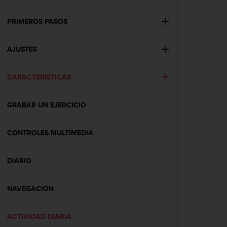
m
i
s
PRIMEROS PASOS
o
d
AJUSTES
e
a
l
CARACTERÍSTICAS
c
a
n
GRABAR UN EJERCICIO
z
a
r
CONTROLES MULTIMEDIA
e
l
DIARIO
n
i
v
NAVEGACIÓN
e
l
d
ACTIVIDAD DIARIA
e