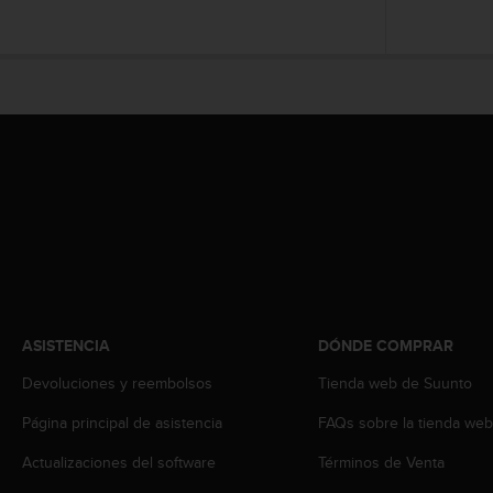
i
o
w
e
b
d
e
a
c
u
e
r
d
o
c
o
ASISTENCIA
DÓNDE COMPRAR
n
l
Devoluciones y reembolsos
Tienda web de Suunto
a
Página principal de asistencia
FAQs sobre la tienda we
s
P
Actualizaciones del software
Términos de Venta
a
u