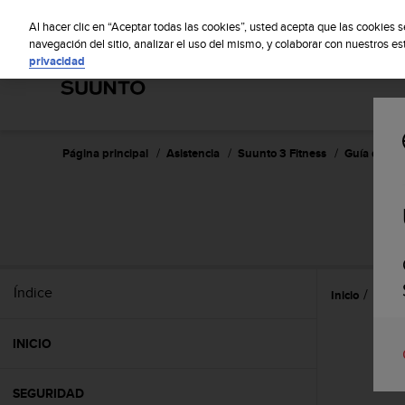
S
S
u
Al hacer clic en “Aceptar todas las cookies”, usted acepta que las cookies 
u
navegación del sitio, analizar el uso del mismo, y colaborar con nuestros e
privacidad
n
t
o
m
a
n
Página principal
Asistencia
Suunto 3 Fitness
Guía del us
t
i
e
n
e
s
u
Índice
Inicio
Ajust
c
o
m
INICIO
p
r
o
SEGURIDAD