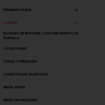
m
i
s
PRIMEROS PASOS
o
d
AJUSTES
e
a
l
BLOQUEO DE BOTONES Y OSCURECIMIENTO DE
c
PANTALLA
a
n
LUZ DE FONDO
z
a
r
TONOS Y VIBRACIÓN
e
l
CONECTIVIDAD BLUETOOTH
n
i
v
MODO AVIÓN
e
l
d
MODO NO MOLESTAR
e