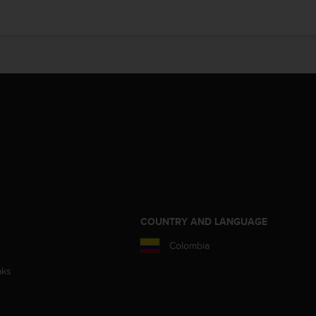
COUNTRY AND LANGUAGE
Colombia
aks