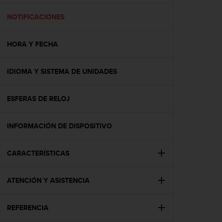
c
o
NOTIFICACIONES
n
f
HORA Y FECHA
o
r
m
IDIOMA Y SISTEMA DE UNIDADES
i
d
a
ESFERAS DE RELOJ
d
A
A
INFORMACIÓN DE DISPOSITIVO
e
n
CARACTERÍSTICAS
e
s
t
ATENCIÓN Y ASISTENCIA
e
s
i
REFERENCIA
t