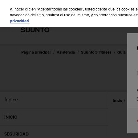
S
S
u
Al hacer clic en “Aceptar todas las cookies”, usted acepta que las cookies 
u
navegación del sitio, analizar el uso del mismo, y colaborar con nuestros e
privacidad
n
t
o
m
a
n
Página principal
Asistencia
Suunto 3 Fitness
Guía del us
t
i
e
n
e
s
u
Índice
Inicio
Caract
c
o
m
INICIO
p
r
o
SEGURIDAD