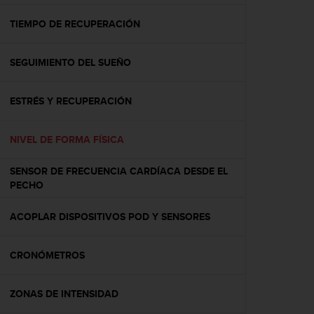
c
o
TIEMPO DE RECUPERACIÓN
n
f
SEGUIMIENTO DEL SUEÑO
o
r
m
ESTRÉS Y RECUPERACIÓN
i
d
a
NIVEL DE FORMA FÍSICA
d
A
SENSOR DE FRECUENCIA CARDÍACA DESDE EL
A
PECHO
e
n
ACOPLAR DISPOSITIVOS POD Y SENSORES
e
s
t
CRONÓMETROS
e
s
i
ZONAS DE INTENSIDAD
t