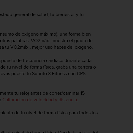
stado general de salud, tu bienestar y tu
consumo de oxígeno máximo), una forma bien
 otras palabras, VO2máx. muestra el grado de
sea tu VO2máx., mejor uso haces del oxígeno.
respuesta de frecuencia cardíaca durante cada
de tu nivel de forma física, graba una carrera o
levas puesto tu
Suunto 3 Fitness
con GPS
mente tu reloj antes de correr/caminar 15
er
Calibración de velocidad y distancia
.
álculo de tu nivel de forma física para todos los
lla de nivel de forma física. Desde la esfera del