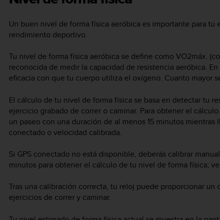
Un buen nivel de forma física aeróbica es importante para tu e
rendimiento deportivo.
Tu nivel de forma física aeróbica se define como VO2máx. (
reconocida de medir la capacidad de resistencia aeróbica. En
eficacia con que tu cuerpo utiliza el oxígeno. Cuanto mayor 
El cálculo de tu nivel de forma física se basa en detectar tu 
ejercicio grabado de correr o caminar. Para obtener el cálculo 
un paseo con una duración de al menos 15 minutos mientras l
conectado o velocidad calibrada.
Si GPS conectado no está disponible, deberás calibrar manual
minutos para obtener el cálculo de tu nivel de forma física; v
Tras una calibración correcta, tu reloj puede proporcionar un c
ejercicios de correr y caminar.
Tu nivel estimado de forma física actual se muestra en la panta