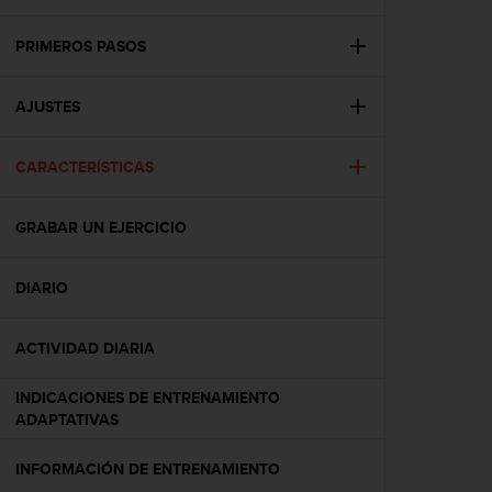
m
i
s
PRIMEROS PASOS
o
d
AJUSTES
e
a
l
CARACTERÍSTICAS
c
a
n
GRABAR UN EJERCICIO
z
a
r
DIARIO
e
l
ACTIVIDAD DIARIA
n
i
v
INDICACIONES DE ENTRENAMIENTO
e
ADAPTATIVAS
l
d
INFORMACIÓN DE ENTRENAMIENTO
e