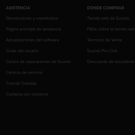
c
ASISTENCIA
DÓNDE COMPRAR
o
n
Devoluciones y reembolsos
Tienda web de Suunto
t
e
Página principal de asistencia
FAQs sobre la tienda we
n
i
Actualizaciones del software
Términos de Venta
d
Guías del usuario
Suunto Pro Club
o
w
Centro de reparaciones de Suunto
Descuento de estudiante
e
b
Centros de servicio
(
W
Tutorial Tuesday
e
b
Contacta con nosotros
C
o
n
t
e
n