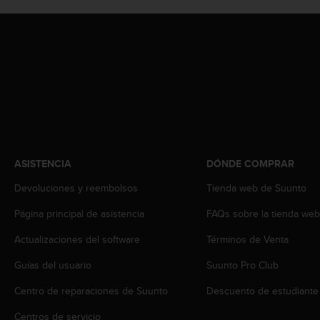
c
o
n
t
e
n
i
d
o
w
e
b
ASISTENCIA
DÓNDE COMPRAR
(
Devoluciones y reembolsos
Tienda web de Suunto
W
e
Página principal de asistencia
FAQs sobre la tienda we
b
C
Actualizaciones del software
Términos de Venta
o
n
Guías del usuario
Suunto Pro Club
t
Centro de reparaciones de Suunto
Descuento de estudiante
e
n
Centros de servicio