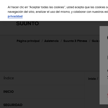
S
S
u
Al hacer clic en “Aceptar todas las cookies”, usted acepta que las cookies 
u
navegación del sitio, analizar el uso del mismo, y colaborar con nuestros e
privacidad
n
t
o
m
a
n
Página principal
Asistencia
Suunto 3 Fitness
Guía del us
t
i
e
n
e
s
u
Índice
Inicio
Caract
c
o
m
INICIO
p
r
o
SEGURIDAD