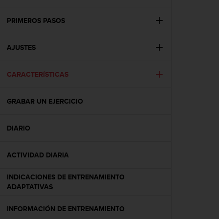
m
i
s
PRIMEROS PASOS
o
d
AJUSTES
e
a
l
CARACTERÍSTICAS
c
a
n
GRABAR UN EJERCICIO
z
a
r
DIARIO
e
l
ACTIVIDAD DIARIA
n
i
v
INDICACIONES DE ENTRENAMIENTO
e
ADAPTATIVAS
l
d
INFORMACIÓN DE ENTRENAMIENTO
e