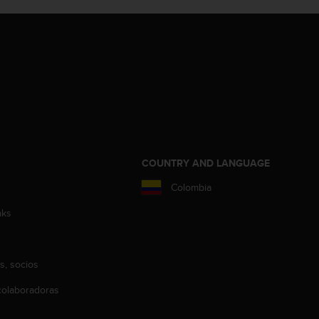
COUNTRY AND LANGUAGE
Colombia
aks
s, socios
olaboradoras