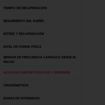
c
o
TIEMPO DE RECUPERACIÓN
n
f
SEGUIMIENTO DEL SUEÑO
o
r
m
ESTRÉS Y RECUPERACIÓN
i
d
a
NIVEL DE FORMA FÍSICA
d
A
SENSOR DE FRECUENCIA CARDÍACA DESDE EL
A
PECHO
e
n
ACOPLAR DISPOSITIVOS POD Y SENSORES
e
s
t
CRONÓMETROS
e
s
i
ZONAS DE INTENSIDAD
t