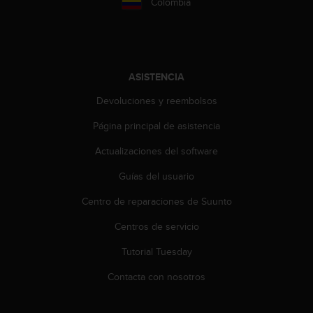
Colombia
n
t
o
d
e
S
ASISTENCIA
e
Devoluciones y reembolsos
r
v
Página principal de asistencia
i
c
Actualizaciones del software
i
o
Guías del usuario
a
Centro de reparaciones de Suunto
l
C
Centros de servicio
l
i
Tutorial Tuesday
e
n
Contacta con nosotros
t
e