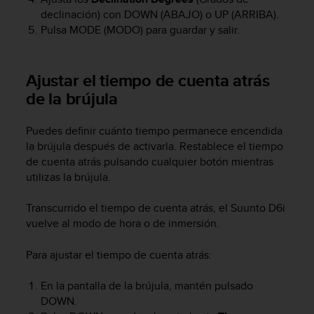
c
declinación) con
DOWN
(ABAJO) o
UP
(ARRIBA).
o
Pulsa
MODE
(MODO) para guardar y salir.
n
t
e
Ajustar el tiempo de cuenta atrás
n
i
de la brújula
d
o
Puedes definir cuánto tiempo permanece encendida
w
la brújula después de activarla. Restablece el tiempo
e
de cuenta atrás pulsando cualquier botón mientras
b
(
utilizas la brújula.
W
e
Transcurrido el tiempo de cuenta atrás, el
Suunto D6i
b
vuelve al modo de hora o de inmersión.
C
o
Para ajustar el tiempo de cuenta atrás:
n
t
En la pantalla de la brújula, mantén pulsado
e
DOWN
.
n