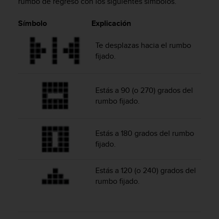
rumbo de regreso con los siguientes símbolos.
d
e
a
Símbolo
Explicación
c
c
Te desplazas hacia el rumbo
e
fijado.
s
i
b
Estás a 90 (o 270) grados del
i
rumbo fijado.
l
i
d
a
Estás a 180 grados del rumbo
d
fijado.
.
P
o
Estás a 120 (o 240) grados del
n
rumbo fijado.
t
e
e
n