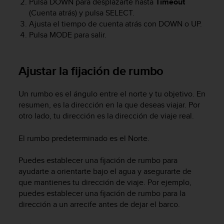
t
Pulsa
DOWN
para desplazarte hasta
Timeout
A
(Cuenta atrás) y pulsa
SELECT
.
c
Ajusta el tiempo de cuenta atrás con
DOWN
o
UP
.
c
Pulsa
MODE
para salir.
e
s
s
Ajustar la fijación de rumbo
i
b
i
Un rumbo es el ángulo entre el norte y tu objetivo. En
l
resumen, es la dirección en la que deseas viajar. Por
i
otro lado, tu dirección es la dirección de viaje real.
t
y
El rumbo predeterminado es el Norte.
G
u
Puedes establecer una fijación de rumbo para
i
d
ayudarte a orientarte bajo el agua y asegurarte de
e
que mantienes tu dirección de viaje. Por ejemplo,
l
puedes establecer una fijación de rumbo para la
i
dirección a un arrecife antes de dejar el barco.
n
e