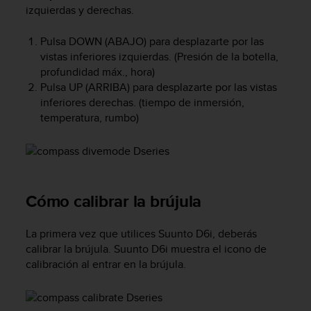
c
izquierdas y derechas.
o
n
Pulsa
DOWN
(ABAJO) para desplazarte por las
f
vistas inferiores izquierdas. (Presión de la botella,
o
profundidad máx., hora)
r
Pulsa
UP
(ARRIBA) para desplazarte por las vistas
m
inferiores derechas. (tiempo de inmersión,
i
temperatura, rumbo)
d
a
d
A
A
e
Cómo calibrar la brújula
n
e
s
La primera vez que utilices
Suunto D6i
, deberás
t
calibrar la brújula.
Suunto D6i
muestra el icono de
e
calibración al entrar en la brújula.
s
i
t