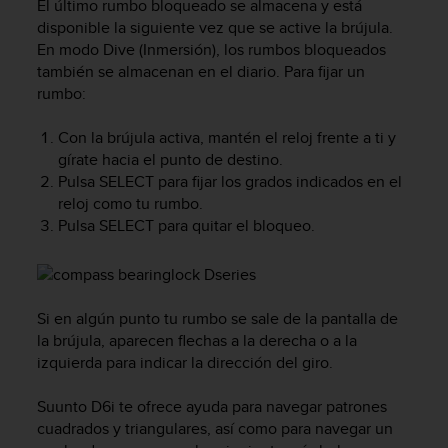
El último rumbo bloqueado se almacena y está
s
disponible la siguiente vez que se active la brújula.
,
En modo
Dive
(Inmersión), los rumbos bloqueados
W
también se almacenan en el diario. Para fijar un
C
rumbo:
A
G
)
Con la brújula activa, mantén el reloj frente a ti y
2
gírate hacia el punto de destino.
.
Pulsa
SELECT
para fijar los grados indicados en el
0
reloj como tu rumbo.
y
Pulsa
SELECT
para quitar el bloqueo.
o
t
r
a
s
Si en algún punto tu rumbo se sale de la pantalla de
n
la brújula, aparecen flechas a la derecha o a la
o
izquierda para indicar la dirección del giro.
r
m
Suunto D6i
te ofrece ayuda para navegar patrones
a
cuadrados y triangulares, así como para navegar un
s