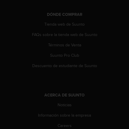
e
n
E
DÓNDE COMPRAR
E
.
Tienda web de Suunto
FAQs sobre la tienda web de Suunto
U
U
Términos de Venta
.
e
Suunto Pro Club
n
e
Descuento de estudiante de Suunto
l
+
1
8
5
ACERCA DE SUUNTO
5
2
Noticias
5
Información sobre la empresa
8
0
Careers
9