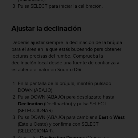
t
Pulsa
SELECT
para iniciar la calibración.
a
s
d
Ajustar la declinación
e
a
Deberás ajustar siempre la declinación de la brújula
c
c
para el área en la que estás buceando para obtener
e
lecturas precisas del rumbo. Comprueba la
s
declinación local desde una fuente de confianza y
i
establece el valor en
Suunto D6i
.
b
i
En la pantalla de la brújula, mantén pulsado
l
DOWN
(ABAJO).
i
Pulsa
DOWN
(ABAJO) para desplazarte hasta
d
Declination
(Declinación) y pulsa
SELECT
a
(SELECCIONAR).
d
p
Pulsa
DOWN
(ABAJO) para cambiar a
East
o
West
a
(Este u Oeste) y confirma con
SELECT
r
(SELECCIONAR).
a
Ajusta los
Declination Degrees
(Grados de