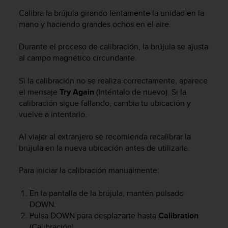
i
Calibra la brújula girando lentamente la unidad en la
o
w
mano y haciendo grandes ochos en el aire.
e
b
Durante el proceso de calibración, la brújula se ajusta
d
al campo magnético circundante.
e
a
Si la calibración no se realiza correctamente, aparece
c
el mensaje
Try Again
(Inténtalo de nuevo). Si la
u
calibración sigue fallando, cambia tu ubicación y
e
vuelve a intentarlo.
r
d
o
Al viajar al extranjero se recomienda recalibrar la
c
brújula en la nueva ubicación antes de utilizarla.
o
n
Para iniciar la calibración manualmente:
l
a
En la pantalla de la brújula, mantén pulsado
s
DOWN
.
P
Pulsa
DOWN
para desplazarte hasta
Calibration
a
(Calibración).
u