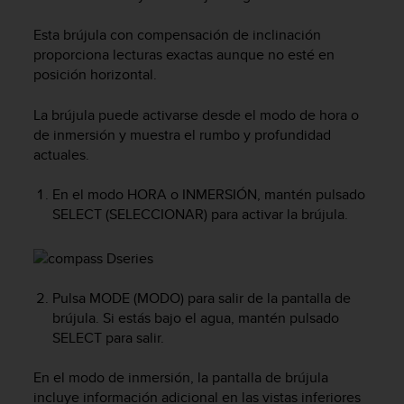
m
i
Esta brújula con compensación de inclinación
s
proporciona lecturas exactas aunque no esté en
o
d
posición horizontal.
e
a
La brújula puede activarse desde el modo de hora o
l
de inmersión y muestra el rumbo y profundidad
c
actuales.
a
n
En el modo HORA o INMERSIÓN, mantén pulsado
z
SELECT
(SELECCIONAR) para activar la brújula.
a
r
e
l
n
Pulsa
MODE
(MODO) para salir de la pantalla de
i
brújula. Si estás bajo el agua, mantén pulsado
v
SELECT para salir.
e
l
En el modo de inmersión, la pantalla de brújula
d
incluye información adicional en las vistas inferiores
e