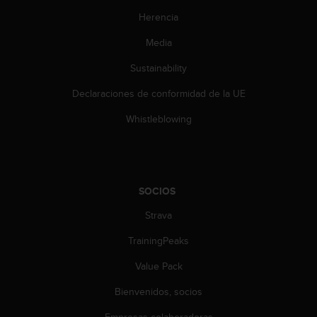
0
Herencia
0
(
Media
l
l
Sustainability
a
Declaraciones de conformidad de la UE
m
a
Whistleblowing
d
a
g
r
a
SOCIOS
t
u
Strava
i
t
TrainingPeaks
a
)
Value Pack
s
Bienvenidos, socios
i
t
Empresas colaboradoras