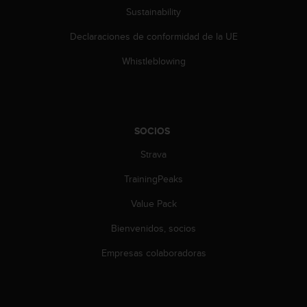
c
Sustainability
o
n
Declaraciones de conformidad de la UE
t
e
Whistleblowing
n
i
d
o
w
SOCIOS
e
Strava
b
(
TrainingPeaks
W
e
Value Pack
b
C
Bienvenidos, socios
o
n
Empresas colaboradoras
t
e
n