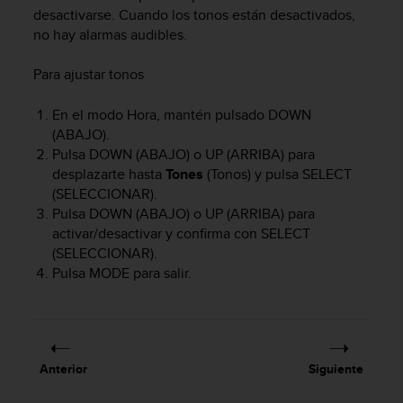
m
desactivarse. Cuando los tonos están desactivados,
i
no hay alarmas audibles.
s
o
d
Para ajustar tonos
e
a
En el modo Hora, mantén pulsado
DOWN
l
(ABAJO).
c
Pulsa
DOWN
(ABAJO) o
UP
(ARRIBA) para
a
desplazarte hasta
Tones
(Tonos) y pulsa
SELECT
n
(SELECCIONAR).
z
Pulsa
DOWN
(ABAJO) o
UP
(ARRIBA) para
a
activar/desactivar y confirma con
SELECT
r
(SELECCIONAR).
e
l
Pulsa
MODE
para salir.
n
i
v
e
l
Anterior
Siguiente
d
e