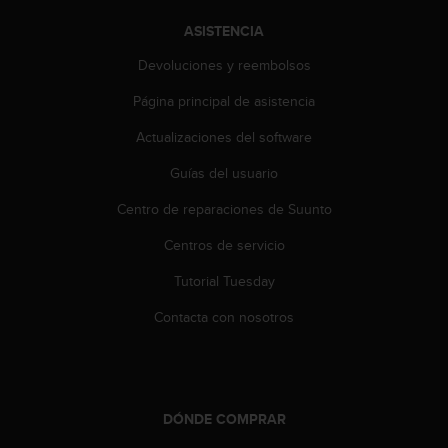
i
o
ASISTENCIA
w
e
Devoluciones y reembolsos
b
Página principal de asistencia
d
e
Actualizaciones del software
a
c
Guías del usuario
u
e
Centro de reparaciones de Suunto
r
d
Centros de servicio
o
Tutorial Tuesday
c
o
Contacta con nosotros
n
l
a
s
P
DÓNDE COMPRAR
a
u