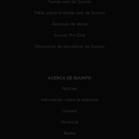
Tienda web de Suunto
t
a
FAQs sobre la tienda web de Suunto
s
d
Términos de Venta
e
Suunto Pro Club
a
c
Descuento de estudiante de Suunto
c
e
s
i
b
ACERCA DE SUUNTO
i
l
Noticias
i
d
Información sobre la empresa
a
d
Careers
p
Herencia
a
r
Media
a