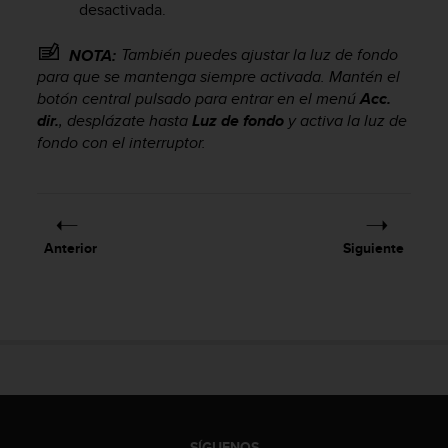
desactivada.
c
o
n
También puedes ajustar la luz de fondo
NOTA:
f
para que se mantenga siempre activada. Mantén el
o
botón central pulsado para entrar en el menú
Acc.
r
dir.
, desplázate hasta
Luz de fondo
y activa la luz de
m
fondo con el interruptor.
i
d
a
d
A
Anterior
Siguiente
A
e
n
e
s
t
e
s
i
t
SÍGUENOS