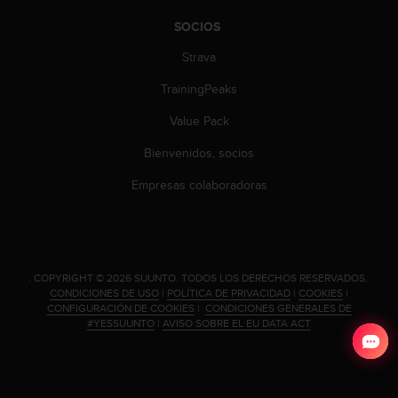
t
A
SOCIOS
c
c
Strava
e
TrainingPeaks
s
s
Value Pack
i
b
Bienvenidos, socios
i
l
Empresas colaboradoras
i
t
y
G
u
.
COPYRIGHT © 2026 SUUNTO.
TODOS LOS DERECHOS RESERVADOS.
i
CONDICIONES DE USO
|
POLÍTICA DE PRIVACIDAD
|
COOKIES
|
d
CONFIGURACIÓN DE COOKIES
|
CONDICIONES GENERALES DE
e
#YESSUUNTO
|
AVISO SOBRE EL EU DATA ACT
l
i
n
e