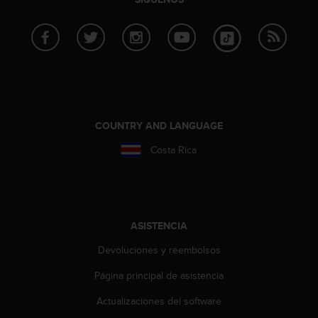
i
o
w
e
b
d
e
a
c
COUNTRY AND LANGUAGE
u
e
Costa Rica
r
d
o
c
o
ASISTENCIA
n
l
Devoluciones y reembolsos
a
s
Página principal de asistencia
P
Actualizaciones del software
a
u