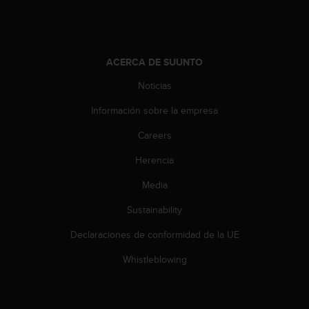
c
o
n
t
e
ACERCA DE SUUNTO
n
Noticias
i
d
Información sobre la empresa
o
w
Careers
e
b
Herencia
(
Media
W
e
Sustainability
b
C
Declaraciones de conformidad de la UE
o
n
Whistleblowing
t
e
n