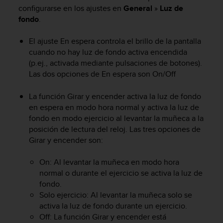
m
configurarse en los ajustes en
General
»
Luz de
i
fondo
.
s
o
d
El ajuste En espera controla el brillo de la pantalla
e
cuando no hay luz de fondo activa encendida
a
(p.ej., activada mediante pulsaciones de botones).
l
Las dos opciones de En espera son On/Off
c
a
La función Girar y encender activa la luz de fondo
n
en espera en modo hora normal y activa la luz de
z
fondo en modo ejercicio al levantar la muñeca a la
a
posición de lectura del reloj. Las tres opciones de
r
Girar y encender son:
e
l
n
On: Al levantar la muñeca en modo hora
i
normal o durante el ejercicio se activa la luz de
v
fondo.
e
Solo ejercicio: Al levantar la muñeca solo se
l
activa la luz de fondo durante un ejercicio.
d
Off: La función Girar y encender está
e