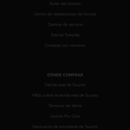
Guías del usuario
t
a
Centro de reparaciones de Suunto
s
d
Centros de servicio
e
a
Tutorial Tuesday
c
Contacta con nosotros
c
e
s
i
b
i
DÓNDE COMPRAR
l
Tienda web de Suunto
i
d
FAQs sobre la tienda web de Suunto
a
d
Términos de Venta
p
a
Suunto Pro Club
r
Descuento de estudiante de Suunto
a