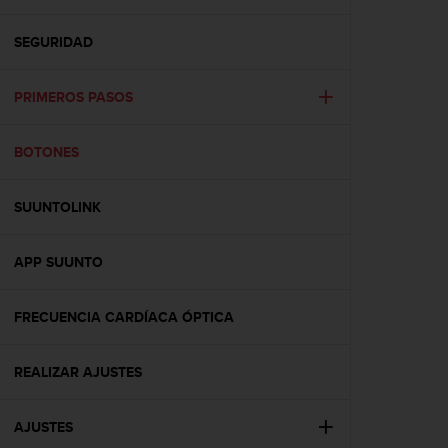
m
i
s
SEGURIDAD
o
d
PRIMEROS PASOS
e
a
l
BOTONES
c
a
n
SUUNTOLINK
z
a
r
APP SUUNTO
e
l
FRECUENCIA CARDÍACA ÓPTICA
n
i
v
REALIZAR AJUSTES
e
l
d
AJUSTES
e