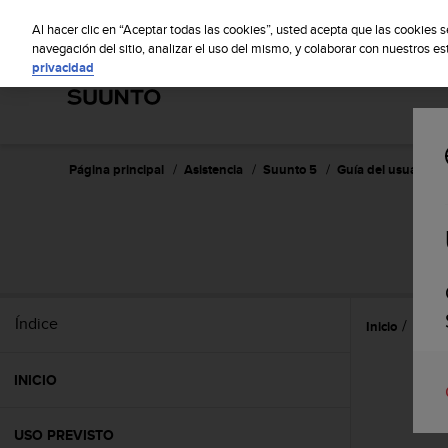
S
S
u
Al hacer clic en “Aceptar todas las cookies”, usted acepta que las cookies 
u
navegación del sitio, analizar el uso del mismo, y colaborar con nuestros e
privacidad
n
t
o
m
a
n
Página principal
Asistencia
Suunto 5
Guía del usuario
t
i
e
n
e
s
u
Índice
Inicio
Prime
c
o
m
INICIO
p
r
o
USO PREVISTO