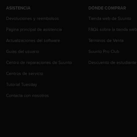
c
ASISTENCIA
DÓNDE COMPRAR
o
n
Devoluciones y reembolsos
Tienda web de Suunto
t
e
Página principal de asistencia
FAQs sobre la tienda we
n
i
Actualizaciones del software
Términos de Venta
d
Guías del usuario
Suunto Pro Club
o
w
Centro de reparaciones de Suunto
Descuento de estudiante
e
b
Centros de servicio
(
W
Tutorial Tuesday
e
b
Contacta con nosotros
C
o
n
t
e
n