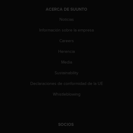
t
ACERCA DE SUUNTO
a
s
Noticias
d
e
Información sobre la empresa
a
Careers
c
c
Herencia
e
s
Media
i
b
Sustainability
i
l
Declaraciones de conformidad de la UE
i
Whistleblowing
d
a
d
p
a
r
SOCIOS
a