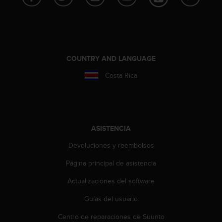
c
o
n
f
o
r
COUNTRY AND LANGUAGE
m
Costa Rica
i
d
a
d
A
A
ASISTENCIA
e
Devoluciones y reembolsos
n
e
Página principal de asistencia
s
t
Actualizaciones del software
e
s
Guías del usuario
i
t
Centro de reparaciones de Suunto