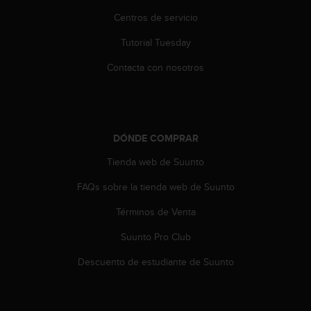
i
Centros de servicio
o
w
Tutorial Tuesday
e
b
Contacta con nosotros
d
e
a
c
u
DÓNDE COMPRAR
e
r
Tienda web de Suunto
d
o
FAQs sobre la tienda web de Suunto
c
Términos de Venta
o
n
Suunto Pro Club
l
a
Descuento de estudiante de Suunto
s
P
a
u