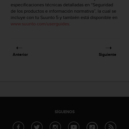
m
especificaciones técnicas detalladas en “Seguridad
i
de los productos e información normativa”, la cual se
s
incluye con tu
Suunto 5
y también está disponible en
o
www.suunto.com/userguides
.
d
e
a
l
c
a
Anterior
Siguiente
n
z
a
r
e
l
n
i
v
e
SÍGUENOS
l
d
e