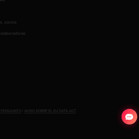
s, socios
olaboradoras
#YESSUUNTO
|
AVISO SOBRE EL EU DATA ACT