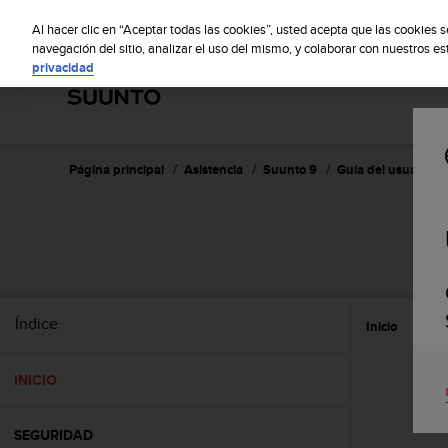
S
S
u
Al hacer clic en “Aceptar todas las cookies”, usted acepta que las cookies 
u
navegación del sitio, analizar el uso del mismo, y colaborar con nuestros e
privacidad
n
t
o
m
a
n
Página principal
Asistencia
Suunto 9
Guía del usuario
t
i
e
n
e
s
u
Índice
Inicio
c
o
m
INICIO
p
r
o
SEGURIDAD