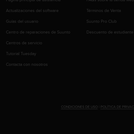
i
o
Actualizaciones del software
Términos de Venta
w
e
Guías del usuario
Suunto Pro Club
b
d
Centro de reparaciones de Suunto
Descuento de estudiante
e
Centros de servicio
a
c
Tutorial Tuesday
u
e
Contacta con nosotros
r
d
o
c
o
n
l
CONDICIONES DE USO
|
POLÍTICA DE PRIVA
a
s
P
a
u