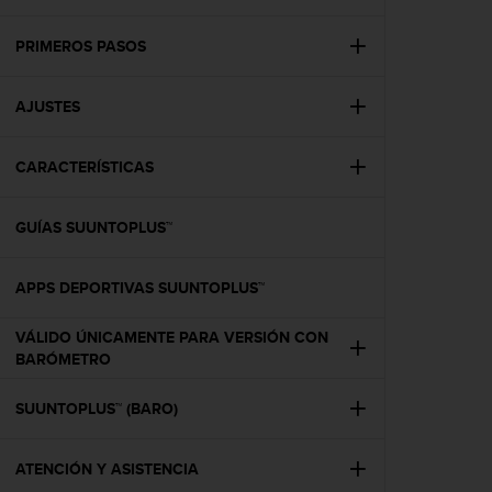
m
i
s
PRIMEROS PASOS
o
d
AJUSTES
e
a
l
CARACTERÍSTICAS
c
a
n
GUÍAS SUUNTOPLUS™
z
a
r
APPS DEPORTIVAS SUUNTOPLUS™
e
l
VÁLIDO ÚNICAMENTE PARA VERSIÓN CON
n
BARÓMETRO
i
v
SUUNTOPLUS™ (BARO)
e
l
d
ATENCIÓN Y ASISTENCIA
e