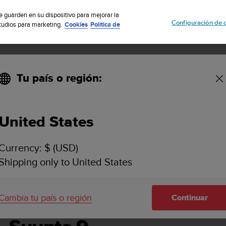
uscribete a nuestro boletín y obtén un 5% de descuento
| Fácil devoluci
se guarden en su dispositivo para mejorar la
Configuración de 
studios para marketing.
Cookies
Política de
Tu país o región:
United States
SUUNTO 9 GUÍA DEL USUARIO
Currency: $ (USD)
Shipping only to United States
Cambia tu país o región
Continuar