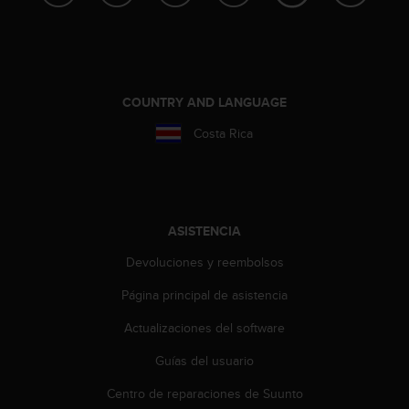
t
a
s
d
e
COUNTRY AND LANGUAGE
a
c
Costa Rica
c
e
s
i
b
ASISTENCIA
i
l
Devoluciones y reembolsos
i
d
Página principal de asistencia
a
d
Actualizaciones del software
p
Guías del usuario
a
r
Centro de reparaciones de Suunto
a