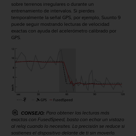
sobre terrenos irregulares o durante un
c
o
entrenamiento de intervalos. Si pierdes
n
temporalmente la señal GPS, por ejemplo,
Suunto 9
f
puede seguir mostrando lecturas de velocidad
o
exactas con ayuda del acelerómetro calibrado por
r
GPS.
m
i
d
a
d
A
A
e
n
e
s
t
Para obtener las lecturas más
CONSEJO:
e
exactas con FusedSpeed, basta con echar un vistazo
s
i
al reloj cuando lo necesites. La precisión se reduce si
t
sostienes el dispositivo delante de ti sin moverlo.