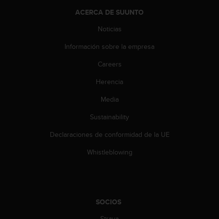
t
A
ACERCA DE SUUNTO
c
Noticias
c
e
Información sobre la empresa
s
s
Careers
i
b
Herencia
i
l
Media
i
Sustainability
t
y
Declaraciones de conformidad de la UE
G
u
Whistleblowing
i
d
e
l
i
SOCIOS
n
e
Strava