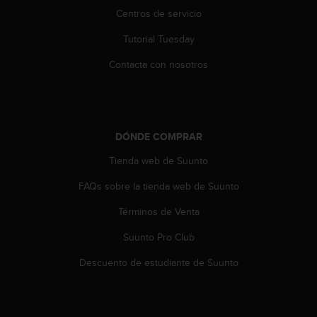
c
Centros de servicio
o
n
Tutorial Tuesday
t
e
Contacta con nosotros
n
i
d
o
w
DÓNDE COMPRAR
e
Tienda web de Suunto
b
(
FAQs sobre la tienda web de Suunto
W
e
Términos de Venta
b
C
Suunto Pro Club
o
n
Descuento de estudiante de Suunto
t
e
n