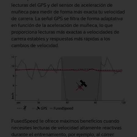
m
lecturas del GPS y del sensor de aceleración de
i
muñeca para medir de forma más exacta tu velocidad
s
de carrera. La señal GPS se filtra de forma adaptativa
o
en función de la aceleración de muñeca, lo que
d
e
proporciona lecturas más exactas a velocidades de
a
carrera estables y respuestas más rápidas a los
l
cambios de velocidad.
c
a
n
z
a
r
e
l
n
i
v
e
FusedSpeed te ofrece máximos beneficios cuando
l
necesites lecturas de velocidad altamente reactivas
d
durante el entrenamiento, por ejemplo, al correr
e