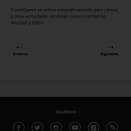
i
o
FusedSpeed se activa automáticamente para carrera
w
y otras actividades similares, como orientación,
e
floorball y fútbol.
b
d
e
a
c
Anterior
Siguiente
u
e
r
d
o
c
o
n
l
a
SÍGUENOS
s
P
a
u