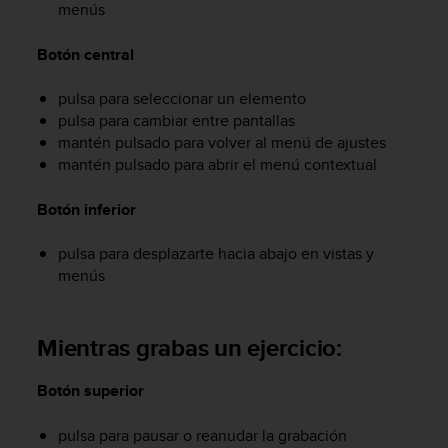
menús
c
o
Botón central
n
f
o
pulsa para seleccionar un elemento
r
pulsa para cambiar entre pantallas
m
mantén pulsado para volver al menú de ajustes
i
mantén pulsado para abrir el menú contextual
d
a
Botón inferior
d
A
pulsa para desplazarte hacia abajo en vistas y
A
e
menús
n
e
s
Mientras grabas un ejercicio:
t
e
Botón superior
s
i
t
pulsa para pausar o reanudar la grabación