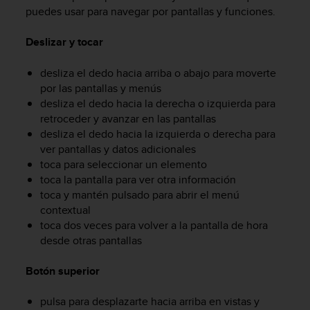
m
puedes usar para navegar por pantallas y funciones.
i
s
Deslizar y tocar
o
d
e
desliza el dedo hacia arriba o abajo para moverte
a
por las pantallas y menús
l
desliza el dedo hacia la derecha o izquierda para
c
retroceder y avanzar en las pantallas
a
desliza el dedo hacia la izquierda o derecha para
n
ver pantallas y datos adicionales
z
toca para seleccionar un elemento
a
toca la pantalla para ver otra información
r
toca y mantén pulsado para abrir el menú
e
l
contextual
n
toca dos veces para volver a la pantalla de hora
i
desde otras pantallas
v
e
Botón superior
l
d
pulsa para desplazarte hacia arriba en vistas y
e