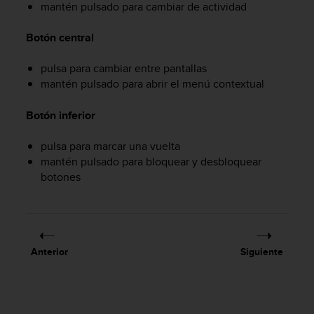
i
mantén pulsado para cambiar de actividad
o
w
Botón central
e
b
pulsa para cambiar entre pantallas
d
mantén pulsado para abrir el menú contextual
e
a
Botón inferior
c
u
e
pulsa para marcar una vuelta
r
mantén pulsado para bloquear y desbloquear
d
botones
o
c
o
n
l
Anterior
Siguiente
a
s
P
a
u