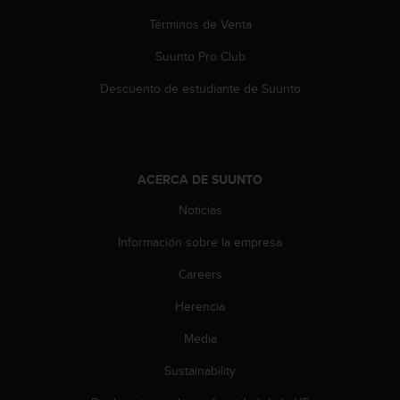
t
A
Términos de Venta
c
c
Suunto Pro Club
e
Descuento de estudiante de Suunto
s
s
i
b
i
ACERCA DE SUUNTO
l
i
Noticias
t
y
Información sobre la empresa
G
u
Careers
i
d
Herencia
e
Media
l
i
Sustainability
n
e