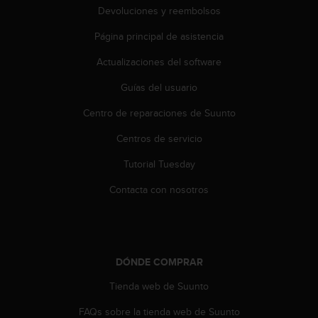
c
Devoluciones y reembolsos
o
n
Página principal de asistencia
t
Actualizaciones del software
e
n
Guías del usuario
i
d
Centro de reparaciones de Suunto
o
w
Centros de servicio
e
b
Tutorial Tuesday
(
Contacta con nosotros
W
e
b
C
o
DÓNDE COMPRAR
n
t
Tienda web de Suunto
e
n
FAQs sobre la tienda web de Suunto