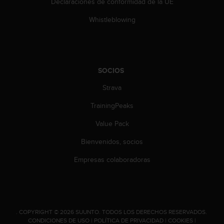
Declaraciones de conformidad de la UE
s
,
Whistleblowing
W
C
A
G
)
SOCIOS
2
.
Strava
0
TrainingPeaks
y
o
Value Pack
t
r
Bienvenidos, socios
a
s
Empresas colaboradoras
n
o
r
m
a
.
COPYRIGHT © 2026 SUUNTO.
TODOS LOS DERECHOS RESERVADOS.
s
CONDICIONES DE USO
|
POLÍTICA DE PRIVACIDAD
|
COOKIES
|