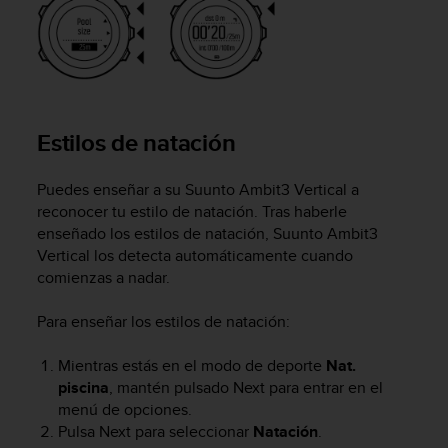
i
o
w
e
b
d
e
Estilos de natación
a
c
u
Puedes enseñar a su
Suunto Ambit3 Vertical
a
e
reconocer tu estilo de natación. Tras haberle
r
enseñado los estilos de natación,
Suunto Ambit3
d
Vertical
los detecta automáticamente cuando
o
comienzas a nadar.
c
o
Para enseñar los estilos de natación:
n
l
Mientras estás en el modo de deporte
Nat.
a
s
piscina
, mantén pulsado
Next
para entrar en el
P
menú de opciones.
a
Pulsa
Next
para seleccionar
Natación
.
u