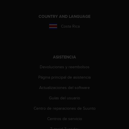
n
t
o
COUNTRY AND LANGUAGE
d
e
Costa Rica
S
e
r
v
i
ASISTENCIA
c
i
Devoluciones y reembolsos
o
Página principal de asistencia
a
l
Actualizaciones del software
C
l
Guías del usuario
i
e
Centro de reparaciones de Suunto
n
t
Centros de servicio
e