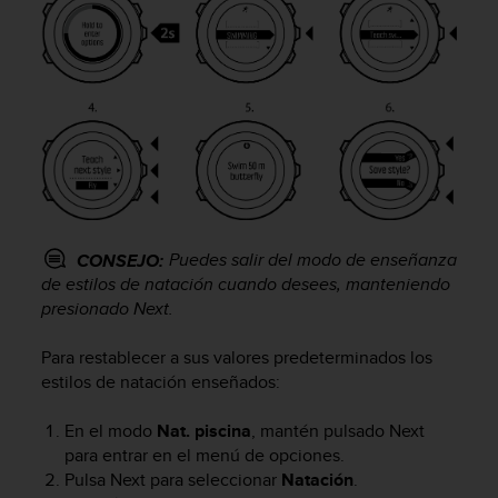
c
o
n
t
e
n
i
d
o
w
e
b
Puedes salir del modo de enseñanza
CONSEJO:
(
de estilos de natación cuando desees, manteniendo
W
presionado
Next
.
e
b
Para restablecer a sus valores predeterminados los
C
estilos de natación enseñados:
o
n
En el modo
Nat. piscina
, mantén pulsado
Next
t
para entrar en el menú de opciones.
e
n
Pulsa
Next
para seleccionar
Natación
.