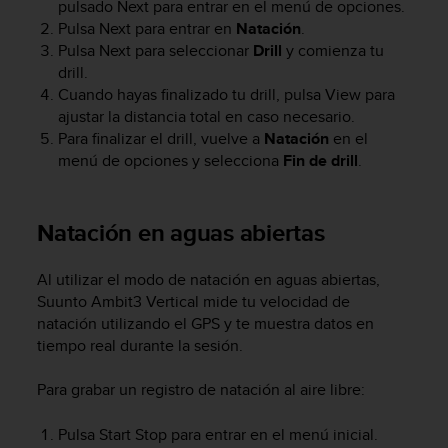
pulsado
Next
para entrar en el menú de opciones.
s
Pulsa
Next
para entrar en
Natación
.
,
Pulsa
Next
para seleccionar
Drill
y comienza tu
W
drill.
C
A
Cuando hayas finalizado tu drill, pulsa
View
para
G
ajustar la distancia total en caso necesario.
)
Para finalizar el drill, vuelve a
Natación
en el
2
menú de opciones y selecciona
Fin de drill
.
.
0
y
Natación en aguas abiertas
o
t
r
Al utilizar el modo de natación en aguas abiertas,
a
Suunto Ambit3 Vertical
mide tu velocidad de
s
natación utilizando el GPS y te muestra datos en
n
tiempo real durante la sesión.
o
r
Para grabar un registro de natación al aire libre:
m
a
Pulsa
Start Stop
para entrar en el menú inicial.
s