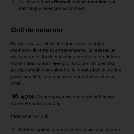
t
Desplázate hasta
Restabl. estilos enseñad.
con
A
Start Stop
y selecciona con
Next
.
c
c
e
Drill de natación
s
s
i
Puedes realizar drills de natación en cualquier
b
momento durante tu entrenamiento. Si realizas un
i
drill con un estilo de natación que el reloj no detecte
l
como natación (por ejemplo, sólo con las piernas),
i
puedes añadir manualmente la longitud de la piscina
t
para cada drill, para mantener correcta la distancia
y
total.
G
u
i
No añadas la distancia del drill hasta
NOTA:
d
haber terminado tu drill.
e
l
Para hacer un drill:
i
n
Mientras grabas tu ejercicio en la piscina, mantén
e