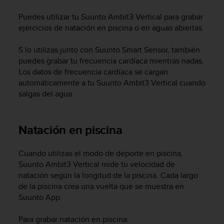
m
i
Puedes utilizar tu
Suunto Ambit3 Vertical
para grabar
s
ejercicios de natación en piscina o en aguas abiertas.
o
d
S lo utilizas junto con Suunto Smart Sensor, también
e
puedes grabar tu frecuencia cardíaca mientras nadas.
a
l
Los datos de frecuencia cardíaca se cargan
c
automáticamente a tu
Suunto Ambit3 Vertical
cuando
a
salgas del agua.
n
z
a
Natación en piscina
r
e
l
Cuando utilizas el modo de deporte en piscina,
n
Suunto Ambit3 Vertical
mide tu velocidad de
i
natación según la longitud de la piscina. Cada largo
v
de la piscina crea una vuelta que se muestra en
e
Suunto App.
l
d
Para grabar natación en piscina:
e