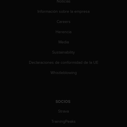
Noticias
0
0
Información sobre la empresa
(
l
Careers
l
Herencia
a
m
Media
a
d
Sustainability
a
g
Declaraciones de conformidad de la UE
r
a
Whistleblowing
t
u
i
t
a
SOCIOS
)
Strava
s
i
TrainingPeaks
t