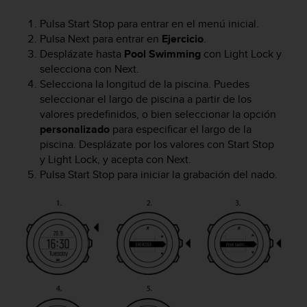
c
o
Pulsa
Start Stop
para entrar en el menú inicial.
n
Pulsa
Next
para entrar en
Ejercicio
.
f
Desplázate hasta
Pool Swimming
con
Light Lock
y
o
selecciona con
Next
.
r
Selecciona la longitud de la piscina. Puedes
m
seleccionar el largo de piscina a partir de los
i
valores predefinidos, o bien seleccionar la opción
d
personalizado
para especificar el largo de la
a
piscina. Desplázate por los valores con
Start Stop
d
y
Light Lock
, y acepta con
Next
.
A
A
Pulsa
Start Stop
para iniciar la grabación del nado.
e
n
e
s
t
e
s
i
t