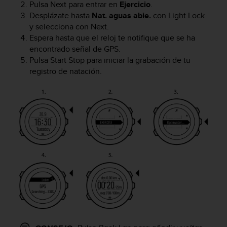
d
Pulsa
Next
para entrar en
Ejercicio
.
e
Desplázate hasta
Nat. aguas abie.
con
Light Lock
a
y selecciona con
Next
.
c
Espera hasta que el reloj te notifique que se ha
c
encontrado señal de GPS.
e
Pulsa
Start Stop
para iniciar la grabación de tu
s
registro de natación.
i
b
i
l
i
d
a
d
.
P
o
n
t
e
e
n