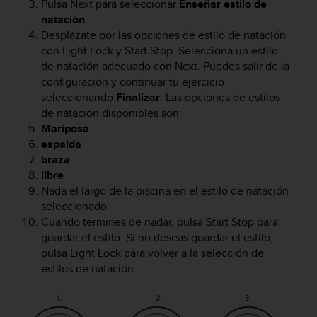
Pulsa
Next
para seleccionar
Enseñar estilo de
t
natación
.
a
Desplázate por las opciones de estilo de natación
s
con
Light Lock
y
Start Stop
. Selecciona un estilo
d
de natación adecuado con
Next
. Puedes salir de la
e
configuración y continuar tu ejercicio
a
seleccionando
Finalizar
.
Las opciones de estilos
c
c
de natación disponibles son:
e
Mariposa
s
espalda
i
braza
b
libre
i
Nada el largo de la piscina en el estilo de natación
l
seleccionado.
i
Cuando termines de nadar, pulsa
Start Stop
para
d
guardar el estilo. Si no deseas guardar el estilo,
a
pulsa
Light Lock
para volver a la selección de
d
p
estilos de natación.
a
r
a