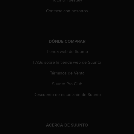
Tutorial Tuesday
e
n
Contacta con nosotros
E
E
.
U
DÓNDE COMPRAR
U
.
Tienda web de Suunto
e
n
FAQs sobre la tienda web de Suunto
e
l
Términos de Venta
+
Suunto Pro Club
1
8
Descuento de estudiante de Suunto
5
5
2
5
8
ACERCA DE SUUNTO
0
9