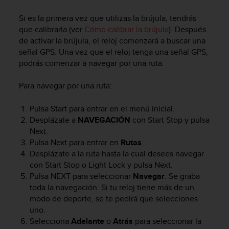
c
o
Si es la primera vez que utilizas la brújula, tendrás
n
que calibrarla (ver
Cómo calibrar la brújula
). Después
f
de activar la brújula, el reloj comenzará a buscar una
o
señal GPS. Una vez que el reloj tenga una señal GPS,
r
podrás comenzar a navegar por una ruta.
m
i
Para navegar por una ruta:
d
a
Pulsa
Start
para entrar en el menú inicial.
d
Desplázate a
NAVEGACIÓN
con
Start Stop
y pulsa
A
A
Next
.
e
Pulsa
Next
para entrar en
Rutas
.
n
Desplázate a la ruta hasta la cual desees navegar
e
con
Start Stop
o
Light Lock
y pulsa
Next
.
s
Pulsa
NEXT
para seleccionar
Navegar
. Se graba
t
toda la navegación. Si tu reloj tiene más de un
e
modo de deporte, se te pedirá que selecciones
s
uno.
i
Selecciona
Adelante
o
Atrás
para seleccionar la
t