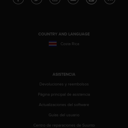
c
o
n
t
a
c
COUNTRY AND LANGUAGE
t
Costa Rica
o
c
o
n
e
l
ASISTENCIA
d
Devoluciones y reembolsos
e
p
Página principal de asistencia
a
r
Actualizaciones del software
t
a
Guías del usuario
m
e
Centro de reparaciones de Suunto