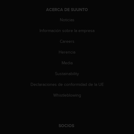
e
n
ACERCA DE SUUNTO
E
E
Noticias
.
Información sobre la empresa
U
Careers
U
.
Herencia
e
n
Media
e
l
Sustainability
+
1
Declaraciones de conformidad de la UE
8
Whistleblowing
5
5
2
5
8
SOCIOS
0
9