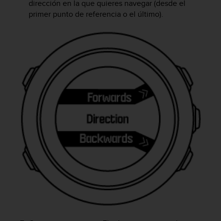
dirección en la que quieres navegar (desde el
i
o
primer punto de referencia o el último).
w
e
b
d
e
a
c
u
e
r
d
o
c
o
n
l
a
s
P
a
u