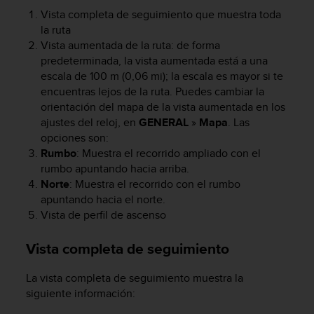
c
Vista completa de seguimiento que muestra toda
o
la ruta
n
Vista aumentada de la ruta: de forma
t
predeterminada, la vista aumentada está a una
e
escala de 100 m (0,06 mi); la escala es mayor si te
n
i
encuentras lejos de la ruta. Puedes cambiar la
d
orientación del mapa de la vista aumentada en los
o
ajustes del reloj, en
GENERAL
»
Mapa
. Las
w
opciones son:
e
Rumbo
: Muestra el recorrido ampliado con el
b
rumbo apuntando hacia arriba.
(
Norte
: Muestra el recorrido con el rumbo
W
apuntando hacia el norte.
e
Vista de perfil de ascenso
b
C
o
Vista completa de seguimiento
n
t
La vista completa de seguimiento muestra la
e
siguiente información:
n