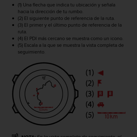
t
(1) Una flecha que indica tu ubicación y señala
A
hacia la dirección de tu rumbo.
c
(2) El siguiente punto de referencia de la ruta.
c
(3) El primer y el último punto de referencia de la
e
s
ruta.
s
(4) El PDI más cercano se muestra como un icono.
i
(5) Escala a la que se muestra la vista completa de
b
seguimiento.
i
l
i
t
y
G
u
i
d
e
l
i
n
e
En la vista completa de seguimiento, el