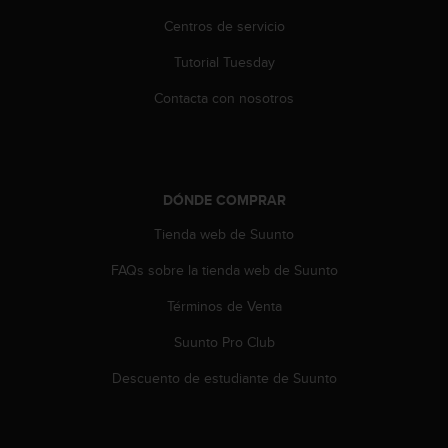
n
Centros de servicio
t
o
Tutorial Tuesday
d
e
Contacta con nosotros
S
e
r
v
i
DÓNDE COMPRAR
c
i
Tienda web de Suunto
o
a
FAQs sobre la tienda web de Suunto
l
Términos de Venta
C
l
Suunto Pro Club
i
e
Descuento de estudiante de Suunto
n
t
e