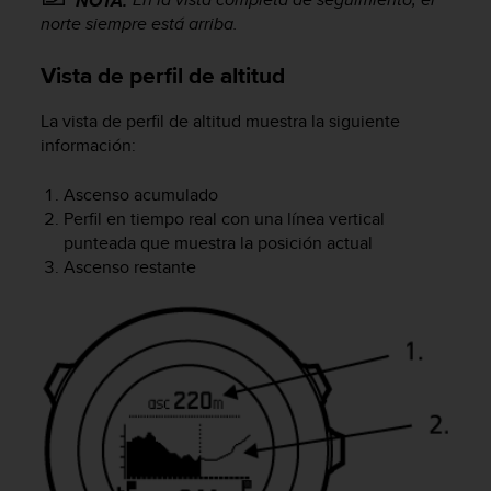
NOTA:
s
norte siempre está arriba.
,
W
Vista de perfil de altitud
C
A
La vista de perfil de altitud muestra la siguiente
G
información:
)
2
.
Ascenso acumulado
0
Perfil en tiempo real con una línea vertical
y
punteada que muestra la posición actual
o
Ascenso restante
t
r
a
s
n
o
r
m
a
s