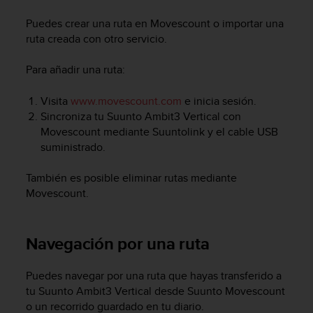
m
i
Puedes crear una ruta en Movescount o importar una
s
ruta creada con otro servicio.
o
d
Para añadir una ruta:
e
a
l
Visita
www.movescount.com
e inicia sesión.
c
Sincroniza tu
Suunto Ambit3 Vertical
con
a
Movescount mediante Suuntolink y el cable USB
n
suministrado.
z
a
También es posible eliminar rutas mediante
r
Movescount.
e
l
n
i
Navegación por una ruta
v
e
Puedes navegar por una ruta que hayas transferido a
l
tu
Suunto Ambit3 Vertical
desde Suunto Movescount
d
o un recorrido guardado en tu diario.
e