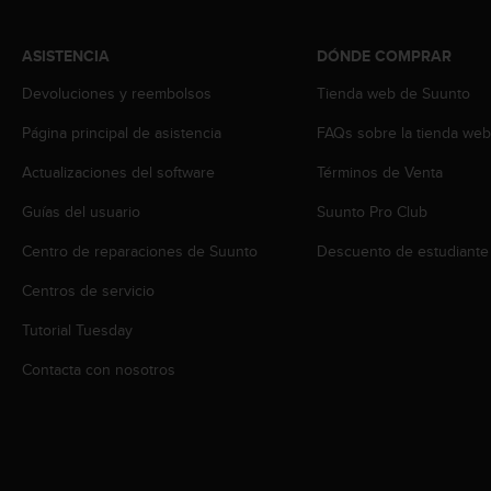
c
o
ASISTENCIA
DÓNDE COMPRAR
n
f
Devoluciones y reembolsos
Tienda web de Suunto
o
r
Página principal de asistencia
FAQs sobre la tienda we
m
i
Actualizaciones del software
Términos de Venta
d
Guías del usuario
Suunto Pro Club
a
d
Centro de reparaciones de Suunto
Descuento de estudiante
A
A
Centros de servicio
e
n
Tutorial Tuesday
e
s
Contacta con nosotros
t
e
s
i
t