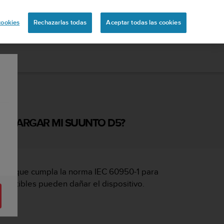
ón
cookies
Rechazarlas todas
Aceptar todas las cookies
RA CARGAR MI SUUNTO D5?
 USB que cumpla la norma IEC 60950-1
para
mpatibles pueden dañar el dispositivo.