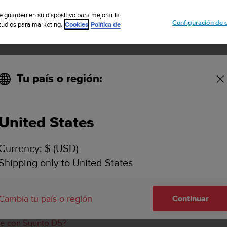
uscribete a nuestro boletín y obtén un 5% de descuento
| Fácil devoluci
se guarden en su dispositivo para mejorar la
Configuración de 
studios para marketing.
Cookies
Política de
Tu país o región:
de fuente de alimentación USB para cargar mi Suunto D5?
United States
IER TIPO DE FUENTE DE ALIMENTACIÓN USB PA
Currency: $ (USD)
Shipping only to United States
ntación con un nivel de voltaje de 5
v
oltios y un adaptador
tación con
otros
niveles de voltaje y adaptadores USB no co
Cambia tu país o región
Continuar
nte con Suunto D5?