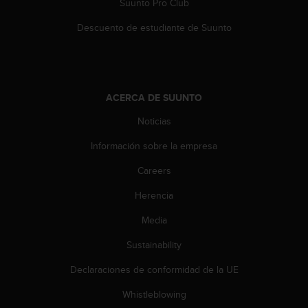
Suunto Pro Club
c
o
Descuento de estudiante de Suunto
n
t
e
n
i
ACERCA DE SUUNTO
d
o
Noticias
w
e
Información sobre la empresa
b
Careers
(
W
Herencia
e
b
Media
C
o
Sustainability
n
t
Declaraciones de conformidad de la UE
e
Whistleblowing
n