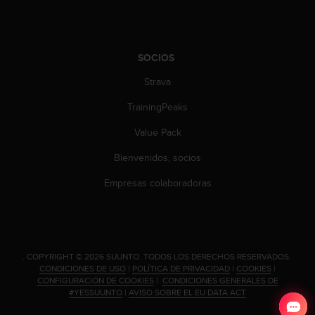
t
A
c
c
e
SOCIOS
s
Strava
s
i
TrainingPeaks
b
i
Value Pack
l
i
Bienvenidos, socios
t
Empresas colaboradoras
y
G
u
i
d
e
.
COPYRIGHT © 2026 SUUNTO.
TODOS LOS DERECHOS RESERVADOS.
l
CONDICIONES DE USO
|
POLÍTICA DE PRIVACIDAD
|
COOKIES
|
CONFIGURACIÓN DE COOKIES
|
CONDICIONES GENERALES DE
i
#YESSUUNTO
|
AVISO SOBRE EL EU DATA ACT
n
e