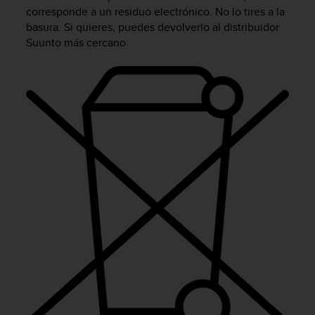
m
corresponde a un residuo electrónico. No lo tires a la
i
basura. Si quieres, puedes devolverlo al distribuidor
s
Suunto más cercano.
o
d
e
a
l
c
a
n
z
a
r
e
l
n
i
v
e
l
d
e