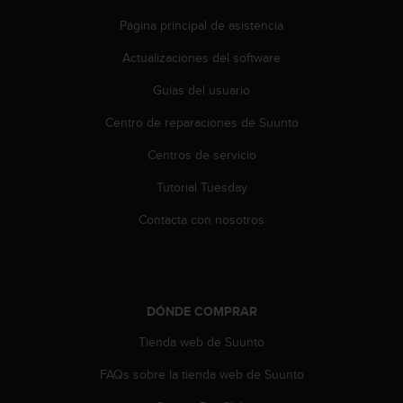
t
Página principal de asistencia
a
s
Actualizaciones del software
d
e
Guías del usuario
a
Centro de reparaciones de Suunto
c
c
Centros de servicio
e
s
Tutorial Tuesday
i
b
Contacta con nosotros
i
l
i
d
a
DÓNDE COMPRAR
d
p
Tienda web de Suunto
a
FAQs sobre la tienda web de Suunto
r
a