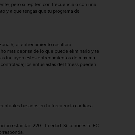
mente, pero si repiten con frecuencia o con una
nto y a que tengas que tu programa de
 zona 5, el entrenamiento resultará
ho más deprisa de lo que puede eliminarlo y te
etas incluyen estos entrenamientos de máxima
ontrolada; los entusiastas del fitness pueden
centuales basados en tu frecuencia cardíaca
ción estándar: 220 - tu edad. Si conoces tu FC
corresponda.