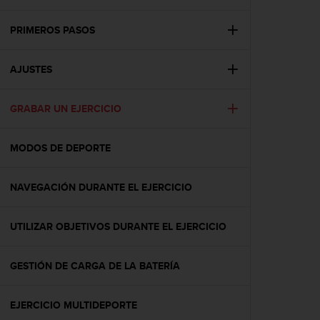
m
i
s
PRIMEROS PASOS
o
d
AJUSTES
e
a
l
GRABAR UN EJERCICIO
c
a
n
MODOS DE DEPORTE
z
a
r
NAVEGACIÓN DURANTE EL EJERCICIO
e
l
UTILIZAR OBJETIVOS DURANTE EL EJERCICIO
n
i
v
GESTIÓN DE CARGA DE LA BATERÍA
e
l
d
EJERCICIO MULTIDEPORTE
e