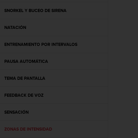
c
o
SNORKEL Y BUCEO DE SIRENA
n
f
NATACIÓN
o
r
m
ENTRENAMIENTO POR INTERVALOS
i
d
a
PAUSA AUTOMÁTICA
d
A
A
TEMA DE PANTALLA
e
n
FEEDBACK DE VOZ
e
s
t
SENSACIÓN
e
s
i
ZONAS DE INTENSIDAD
t