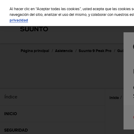
S
S
u
Al hacer clic en “Aceptar todas las cookies”, usted acepta que las cookies 
u
navegación del sitio, analizar el uso del mismo, y colaborar con nuestros e
privacidad
n
t
o
m
a
n
Página principal
Asistencia
Suunto 9 Peak Pro
Guía del 
t
i
e
n
e
s
u
Índice
Inicio
Graba
c
o
m
INICIO
p
r
o
SEGURIDAD