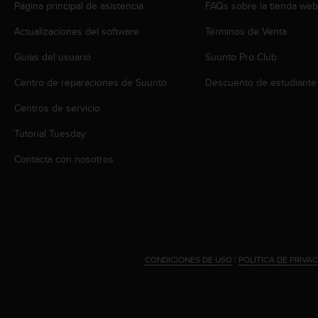
Página principal de asistencia
FAQs sobre la tienda we
t
a
Actualizaciones del software
Términos de Venta
s
d
Guías del usuario
Suunto Pro Club
e
Centro de reparaciones de Suunto
Descuento de estudiante
a
c
Centros de servicio
c
e
Tutorial Tuesday
s
i
Contacta con nosotros
b
i
l
i
d
a
d
CONDICIONES DE USO
|
POLÍTICA DE PRIVA
p
a
r
a