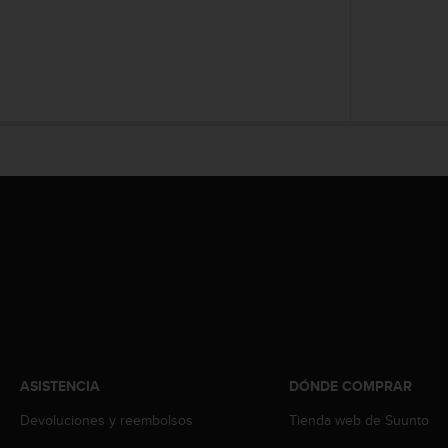
i
o
w
e
b
d
e
a
c
u
e
r
d
o
c
o
n
l
a
s
ASISTENCIA
DÓNDE COMPRAR
P
Devoluciones y reembolsos
Tienda web de Suunto
a
u