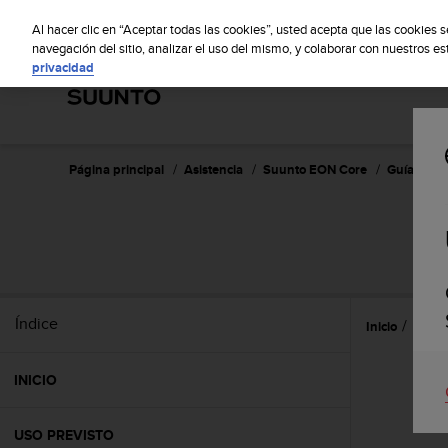
S
S
u
Al hacer clic en “Aceptar todas las cookies”, usted acepta que las cookies 
u
navegación del sitio, analizar el uso del mismo, y colaborar con nuestros e
privacidad
n
t
o
m
a
n
Página principal
Asistencia
Suunto EON Core
Guía del u
t
i
e
n
e
s
u
Índice
Inicio
Atenc
c
o
m
INICIO
p
r
o
USO PREVISTO