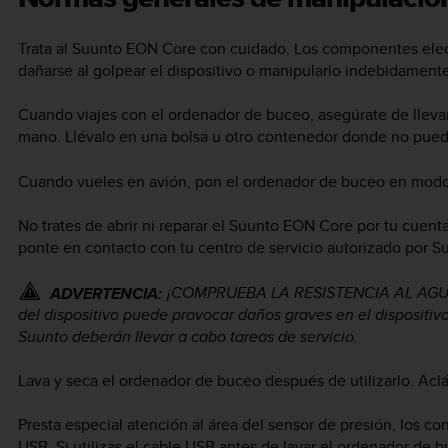
Trata al
Suunto EON Core
con cuidado. Los componentes elect
dañarse al golpear el dispositivo o manipularlo indebidamente
Cuando viajes con el ordenador de buceo, asegúrate de llevar
mano. Llévalo en una bolsa u otro contenedor donde no pueda
Cuando vueles en avión, pon el ordenador de buceo en mod
No trates de abrir ni reparar el
Suunto EON Core
por tu cuenta
ponte en contacto con tu centro de servicio autorizado por S
¡COMPRUEBA LA RESISTENCIA AL AGUA 
ADVERTENCIA:
del dispositivo puede provocar daños graves en el dispositivo
Suunto deberán llevar a cabo tareas de servicio.
Lava y seca el ordenador de buceo después de utilizarlo. Acl
Presta especial atención al área del sensor de presión, los co
USB. Si utilizas el cable USB antes de lavar el ordenador de 