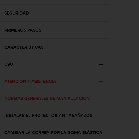
m
i
s
SEGURIDAD
o
d
PRIMEROS PASOS
e
a
l
CARACTERÍSTICAS
c
a
n
USO
z
a
r
ATENCIÓN Y ASISTENCIA
e
l
NORMAS GENERALES DE MANIPULACIÓN
n
i
v
INSTALAR EL PROTECTOR ANTIARAÑAZOS
e
l
d
CAMBIAR LA CORREA POR LA GOMA ELÁSTICA
e