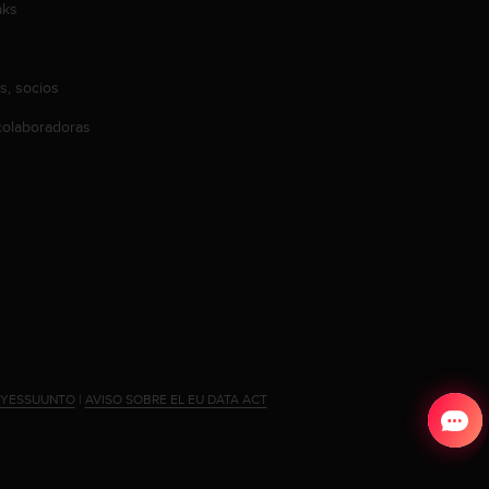
aks
s, socios
olaboradoras
#YESSUUNTO
|
AVISO SOBRE EL EU DATA ACT