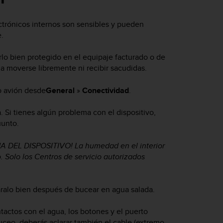
rónicos internos son sensibles y pueden
.
lo bien protegido en el equipaje facturado o de
 moverse libremente ni recibir sacudidas.
o avión desde
General
»
Conectividad
.
. Si tienes algún problema con el dispositivo,
uunto.
DEL DISPOSITIVO! La humedad en el interior
. Solo los Centros de servicio autorizados
áralo bien después de bucear en agua salada.
ntactos con el agua, los botones y el puerto
buceo, deberás aclarar también el cable (extremo