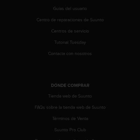
c
Guías del usuario
c
e
Centro de reparaciones de Suunto
d
e
Centros de servicio
r
Tutorial Tuesday
a
l
Contacta con nosotros
a
i
n
f
o
DÓNDE COMPRAR
r
m
Tienda web de Suunto
a
c
FAQs sobre la tienda web de Suunto
i
ó
Términos de Venta
n
Suunto Pro Club
c
o