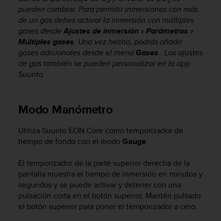
2
2
d
pueden cambiar. Para permitir inmersiones con más
e
de un gas debes activar la inmersión con múltiples
a
gases desde
Ajustes de inmersión
»
Parámetros
»
c
Múltiples gases
. Una vez hecho, podrás añadir
c
gases adicionales desde el menú
Gases
. Los ajustes
e
s
de gas también se pueden personalizar en la app
i
Suunto.
b
i
l
Modo Manómetro
i
d
Utiliza
Suunto EON Core
como temporizador de
a
d
tiempo de fondo con el modo
Gauge
.
.
P
El temporizador de la parte superior derecha de la
o
pantalla muestra el tiempo de inmersión en minutos y
n
segundos y se puede activar y detener con una
t
pulsación corta en el botón superior. Mantén pulsado
e
el botón superior para poner el temporizador a cero.
e
n