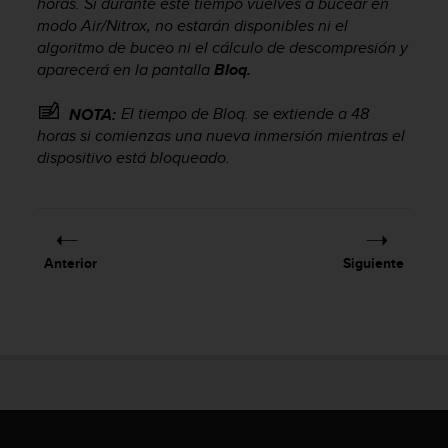
horas. Si durante este tiempo vuelves a bucear en
0
modo Air/Nitrox, no estarán disponibles ni el
0
algoritmo de buceo ni el cálculo de descompresión y
(
aparecerá en la pantalla
Bloq.
l
l
El tiempo de Bloq. se extiende a 48
a
NOTA:
m
horas si comienzas una nueva inmersión mientras el
a
dispositivo está bloqueado.
d
a
g
r
a
Anterior
Siguiente
t
u
i
t
a
)
s
i
t