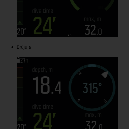
c
o
n
t
e
n
i
d
Brújula
o
w
e
b
(
W
e
b
C
o
n
t
e
n