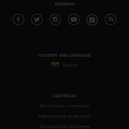
i
SÍGUENOS
e
n
e
s
a
l
g
ú
n
COUNTRY AND LANGUAGE
p
r
Ecuador
o
b
l
e
m
ASISTENCIA
a
p
Devoluciones y reembolsos
a
Página principal de asistencia
r
a
Actualizaciones del software
a