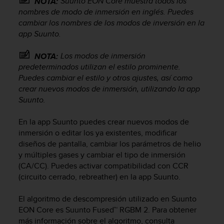
Suunto EON Core
muestra todos los
NOTA:
c
nombres de modo de inmersión en inglés. Puedes
o
cambiar los nombres de los modos de inversión en la
n
app Suunto.
f
o
Los modos de inmersión
NOTA:
r
predeterminados utilizan el estilo prominente.
m
i
Puedes cambiar el estilo y otros ajustes, así como
d
crear nuevos modos de inmersión, utilizando la app
a
Suunto.
d
A
En la app Suunto puedes crear nuevos modos de
A
inmersión o editar los ya existentes, modificar
e
diseños de pantalla, cambiar los parámetros de helio
n
y múltiples gases y cambiar el tipo de inmersión
e
(CA/CC). Puedes activar compatibilidad con CCR
s
(circuito cerrado, rebreather) en la app Suunto.
t
e
s
El algoritmo de descompresión utilizado en
Suunto
i
EON Core
es Suunto Fused™ RGBM 2. Para obtener
t
más información sobre el algoritmo, consulta