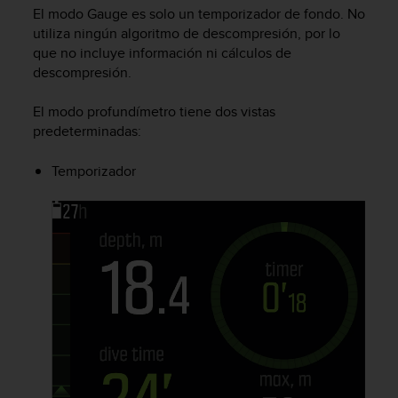
El modo Gauge es solo un temporizador de fondo. No
c
utiliza ningún algoritmo de descompresión, por lo
o
n
que no incluye información ni cálculos de
t
descompresión.
a
c
El modo profundímetro tiene dos vistas
t
predeterminadas:
o
c
Temporizador
o
n
e
l
d
e
p
a
r
t
a
m
e