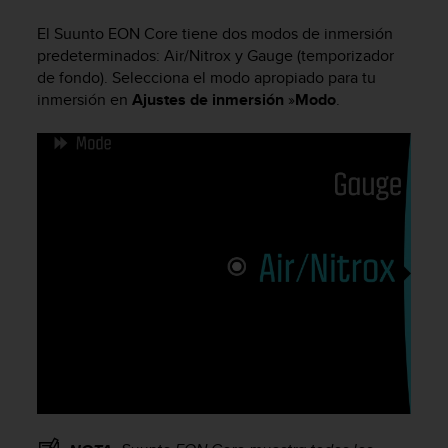
m
i
El
Suunto EON Core
tiene dos modos de inmersión
s
predeterminados: Air/Nitrox y Gauge (temporizador
o
de fondo). Selecciona el modo apropiado para tu
d
inmersión en
Ajustes de inmersión
»
Modo
.
e
a
l
c
a
n
z
a
r
e
l
n
i
v
e
l
d
e