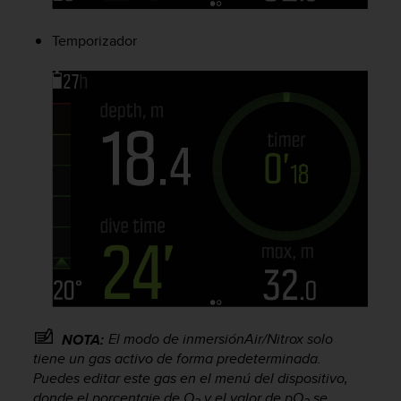
s
,
Temporizador
W
C
A
G
)
2
.
0
y
o
t
r
a
s
n
o
r
El modo de inmersiónAir/Nitrox solo
NOTA:
m
tiene un gas activo de forma predeterminada.
a
Puedes editar este gas en el menú del dispositivo,
s
donde el porcentaje de O
y el valor de pO
se