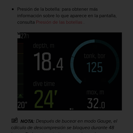
e
n
Presión de la botella: para obtener más
E
información sobre lo que aparece en la pantalla,
E
consulta
Presión de las botellas
.
.
U
U
.
e
n
e
l
+
1
8
5
5
2
5
8
Después de bucear en modo Gauge, el
NOTA:
0
cálculo de descompresión se bloquea durante 48
9