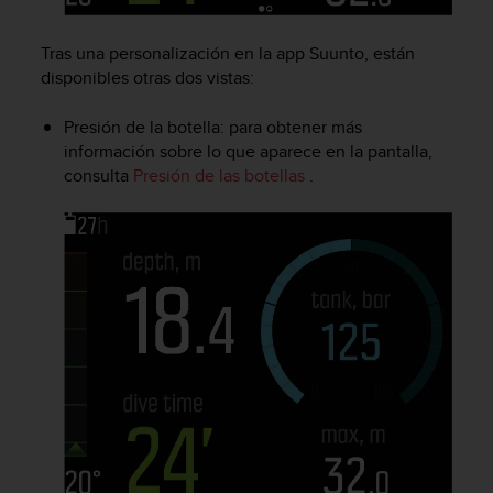
t
A
c
Tras una personalización en la app Suunto, están
c
disponibles otras dos vistas:
e
s
Presión de la botella: para obtener más
s
información sobre lo que aparece en la pantalla,
i
consulta
Presión de las botellas
.
b
i
l
i
t
y
G
u
i
d
e
l
i
n
e