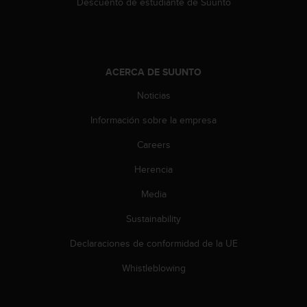
Descuento de estudiante de Suunto
n
t
e
n
i
ACERCA DE SUUNTO
d
a
Noticias
e
n
Información sobre la empresa
e
s
Careers
t
Herencia
e
s
Media
i
t
Sustainability
i
o
Declaraciones de conformidad de la UE
w
e
Whistleblowing
b
.