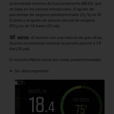
profundidad máxima de funcionamiento (MOD), que
t
se basa en los valores introducidos. El ajuste de
a
porcentaje de oxígeno predeterminado (O
%) es 21
s
2
d
% (aire) y el ajuste de presión parcial de oxígeno
e
(PO
) es de 1,6 bares (23 psi).
2
a
c
Al bucear con una mezcla de gas nítrox,
NOTA:
c
Suunto recomienda cambiar la presión parcial a 1,4
e
bar (20 psi).
s
i
El modoAir/Nitrox tiene dos vistas predeterminadas:
b
i
l
Sin descompresión
i
d
a
d
p
a
r
a