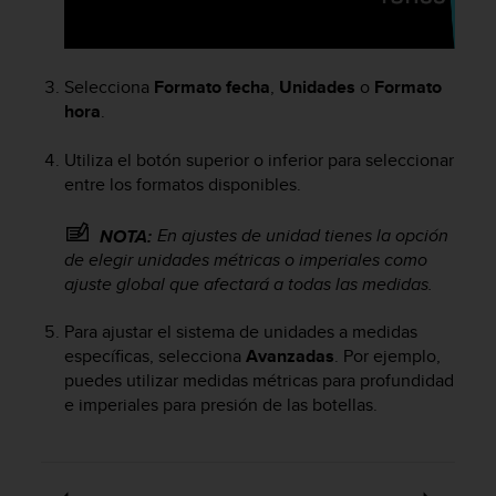
c
o
n
f
Selecciona
Formato fecha
,
Unidades
o
Formato
o
hora
.
r
m
Utiliza el botón superior o inferior para seleccionar
i
entre los formatos disponibles.
d
a
En ajustes de unidad tienes la opción
NOTA:
d
de elegir unidades métricas o imperiales como
A
A
ajuste global que afectará a todas las medidas.
e
n
Para ajustar el sistema de unidades a medidas
e
específicas, selecciona
Avanzadas
. Por ejemplo,
s
puedes utilizar medidas métricas para profundidad
t
e imperiales para presión de las botellas.
e
s
i
t