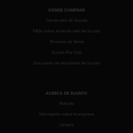
c
o
DÓNDE COMPRAR
n
Tienda web de Suunto
t
e
FAQs sobre la tienda web de Suunto
n
i
Términos de Venta
d
o
Suunto Pro Club
w
e
Descuento de estudiante de Suunto
b
(
W
e
b
ACERCA DE SUUNTO
C
Noticias
o
n
Información sobre la empresa
t
e
Careers
n