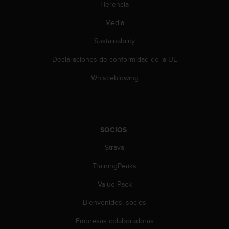
t
Herencia
A
c
Media
c
Sustainability
e
s
Declaraciones de conformidad de la UE
s
i
Whistleblowing
b
i
l
i
t
SOCIOS
y
G
Strava
u
i
TrainingPeaks
d
Value Pack
e
l
Bienvenidos, socios
i
n
Empresas colaboradoras
e