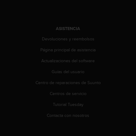
t
a
s
d
ASISTENCIA
e
a
Devoluciones y reembolsos
c
c
Página principal de asistencia
e
s
Actualizaciones del software
i
Guías del usuario
b
i
Centro de reparaciones de Suunto
l
i
Centros de servicio
d
a
Tutorial Tuesday
d
p
Contacta con nosotros
a
r
a