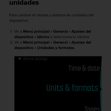
m
unidades
i
s
Para cambiar el idioma y sistema de unidades del
o
dispositivo:
d
e
a
Ve a
Menú principal
»
General
»
Ajustes del
l
dispositivo
»
Idioma
y selecciona tu idioma.
c
Ve a
Menú principal
»
General
»
Ajustes del
a
dispositivo
»
Unidades y formatos
.
n
z
a
r
e
l
n
i
v
e
l
d
e