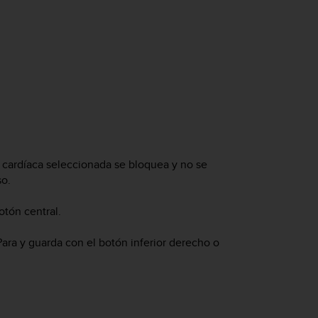
a cardíaca seleccionada se bloquea y no se
so.
otón central.
Para y guarda con el botón inferior derecho o