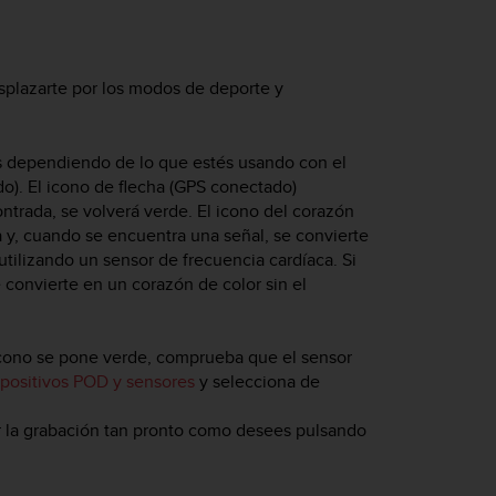
esplazarte por los modos de deporte y
os dependiendo de lo que estés usando con el
o). El icono de flecha (GPS conectado)
ntrada, se volverá verde. El icono del corazón
a y, cuando se encuentra una señal, se convierte
utilizando un sensor de frecuencia cardíaca. Si
e convierte en un corazón de color sin el
 icono se pone verde, comprueba que el sensor
spositivos POD y sensores
y selecciona de
 la grabación tan pronto como desees pulsando