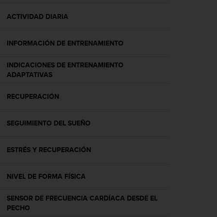
c
o
ACTIVIDAD DIARIA
n
f
INFORMACIÓN DE ENTRENAMIENTO
o
r
m
INDICACIONES DE ENTRENAMIENTO
i
ADAPTATIVAS
d
a
RECUPERACIÓN
d
A
A
SEGUIMIENTO DEL SUEÑO
e
n
ESTRÉS Y RECUPERACIÓN
e
s
t
NIVEL DE FORMA FÍSICA
e
s
SENSOR DE FRECUENCIA CARDÍACA DESDE EL
i
PECHO
t