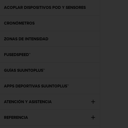
i
o
ACOPLAR DISPOSITIVOS POD Y SENSORES
w
e
CRONÓMETROS
b
d
e
ZONAS DE INTENSIDAD
a
c
u
FUSEDSPEED™
e
r
d
GUÍAS SUUNTOPLUS™
o
c
APPS DEPORTIVAS SUUNTOPLUS™
o
n
l
ATENCIÓN Y ASISTENCIA
a
s
P
REFERENCIA
a
u