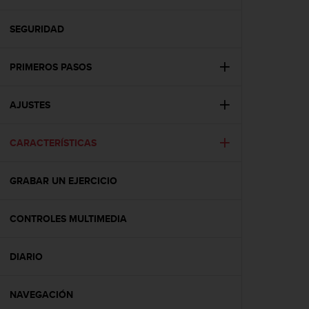
m
i
s
SEGURIDAD
o
d
PRIMEROS PASOS
e
a
l
AJUSTES
c
a
n
CARACTERÍSTICAS
z
a
r
GRABAR UN EJERCICIO
e
l
CONTROLES MULTIMEDIA
n
i
v
DIARIO
e
l
d
NAVEGACIÓN
e