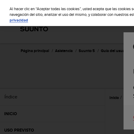
S
Sus
u
Al hacer clic en “Aceptar todas las cookies”, usted acepta que las cookies 
u
navegación del sitio, analizar el uso del mismo, y colaborar con nuestros e
privacidad
n
t
o
m
a
n
Página principal
Asistencia
Suunto 5
Guía del usuario
t
i
e
n
e
s
u
Índice
Inicio
Caract
c
o
m
INICIO
p
r
o
USO PREVISTO