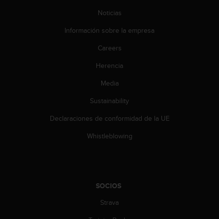
e
n
Noticias
E
E
Información sobre la empresa
.
Careers
U
Herencia
U
.
Media
e
n
Sustainability
e
l
Declaraciones de conformidad de la UE
+
Whistleblowing
1
8
5
5
2
SOCIOS
5
8
Strava
0
9