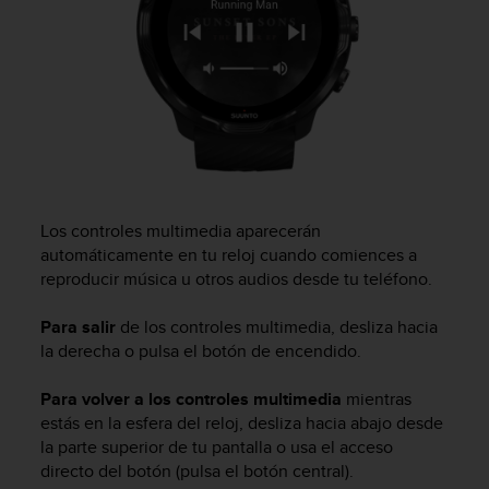
c
o
n
f
o
r
m
i
d
a
Los controles multimedia aparecerán
d
automáticamente en tu reloj cuando comiences a
A
A
reproducir música u otros audios desde tu teléfono.
e
n
Para salir
de los controles multimedia, desliza hacia
e
la derecha o pulsa el botón de encendido.
s
t
Para volver a los controles multimedia
mientras
e
estás en la esfera del reloj, desliza hacia abajo desde
s
la parte superior de tu pantalla o usa el acceso
i
directo del botón (pulsa el botón central).
t