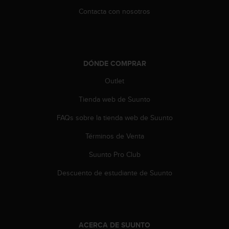
n
Contacta con nosotros
t
o
d
e
S
DÓNDE COMPRAR
e
r
Outlet
v
i
Tienda web de Suunto
c
i
FAQs sobre la tienda web de Suunto
o
Términos de Venta
a
l
Suunto Pro Club
C
l
Descuento de estudiante de Suunto
i
e
n
t
e
ACERCA DE SUUNTO