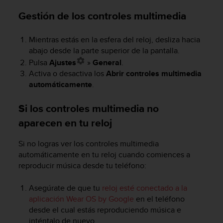
i
o
Gestión de los controles multimedia
w
e
Mientras estás en la esfera del reloj, desliza hacia
b
abajo desde la parte superior de la pantalla.
d
Pulsa
Ajustes
»
General
.
e
a
Activa o desactiva los
Abrir controles multimedia
c
automáticamente
.
u
e
Si los controles multimedia no
r
aparecen en tu reloj
d
o
c
Si no logras ver los controles multimedia
o
automáticamente en tu reloj cuando comiences a
n
reproducir música desde tu teléfono:
l
a
Asegúrate de que tu
reloj esté conectado a la
s
aplicación Wear OS by Google
en el teléfono
P
desde el cual estás reproduciendo música e
a
inténtalo de nuevo.
u