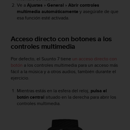
Ve a
Ajustes
»
General
»
Abrir controles
t
a
multimedia automáticamente
y asegúrate de que
s
esa función esté activada.
d
e
a
Acceso directo con botones a los
c
controles multimedia
c
e
s
Por defecto, el Suunto 7 tiene
un acceso directo con
i
botón
a los controles multimedia para un acceso más
b
fácil a la música y a otros audios, también durante el
i
ejercicio.
l
i
Mientras estás en la esfera del reloj,
pulsa el
d
botón central
situado en la derecha para abrir los
a
controles multimedia.
d
p
a
r
a