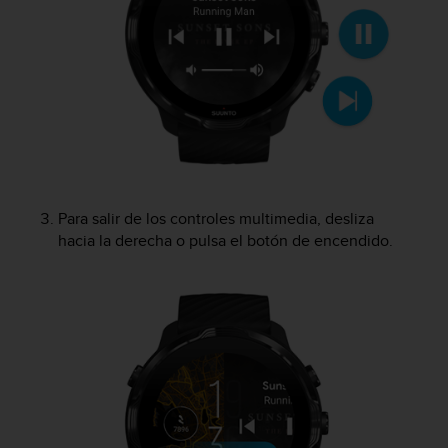
t
A
c
c
e
s
s
i
b
i
l
Para salir de los controles multimedia, desliza
i
hacia la derecha o pulsa el botón de encendido.
t
y
G
u
i
d
e
l
i
n
e