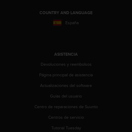
c
o
COUNTRY AND LANGUAGE
n
España
t
a
c
t
o
c
ASISTENCIA
o
n
Devoluciones y reembolsos
e
Página principal de asistencia
l
d
Actualizaciones del software
e
p
Guías del usuario
a
r
Centro de reparaciones de Suunto
t
a
Centros de servicio
m
Tutorial Tuesday
e