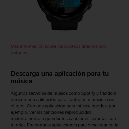
s
,
W
C
A
G
)
2
Más información sobre los accesos directos con
.
botones
0
y
o
Descarga una aplicación para tu
t
música
r
a
s
Algunos servicios de música como Spotify y Pandora
n
ofrecen una aplicación para controlar tu música con
o
el reloj. Con una aplicación para música puedes, por
r
ejemplo, ver las canciones reproducidas
m
recientemente o guardar tus canciones favoritas con
a
tu reloj. Encontrarás aplicaciones para descargar en la
s