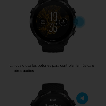
c
o
n
t
e
n
i
d
o
w
e
b
(
W
Toca o usa los botones para controlar la música u
e
otros audios.
b
C
o
n
t
e
n