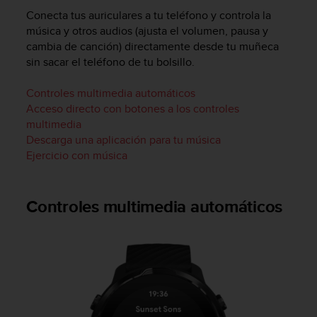
m
Conecta tus auriculares a tu teléfono y controla la
i
s
música y otros audios (ajusta el volumen, pausa y
o
cambia de canción) directamente desde tu muñeca
d
sin sacar el teléfono de tu bolsillo.
e
a
Controles multimedia automáticos
l
Acceso directo con botones a los controles
c
multimedia
a
Descarga una aplicación para tu música
n
Ejercicio con música
z
a
r
e
Controles multimedia automáticos
l
n
i
v
e
l
d
e