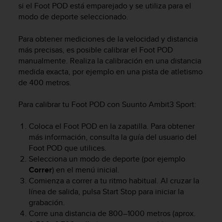
c
si el Foot POD está emparejado y se utiliza para el
o
modo de deporte seleccionado.
n
t
Para obtener mediciones de la velocidad y distancia
e
más precisas, es posible calibrar el Foot POD
n
manualmente. Realiza la calibración en una distancia
i
medida exacta, por ejemplo en una pista de atletismo
d
de 400 metros.
o
w
e
Para calibrar tu Foot POD con
Suunto Ambit3 Sport
:
b
(
Coloca el Foot POD en la zapatilla. Para obtener
W
más información, consulta la guía del usuario del
e
Foot POD que utilices.
b
Selecciona un modo de deporte (por ejemplo
C
Correr
) en el menú inicial.
o
Comienza a correr a tu ritmo habitual. Al cruzar la
n
línea de salida, pulsa
Start Stop
para iniciar la
t
grabación.
e
n
Corre una distancia de 800–1000 metros (aprox.