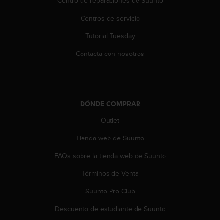
Centro de reparaciones de Suunto
i
e
Centros de servicio
n
e
Tutorial Tuesday
s
a
Contacta con nosotros
l
g
ú
n
p
DÓNDE COMPRAR
r
Outlet
o
b
Tienda web de Suunto
l
e
FAQs sobre la tienda web de Suunto
m
a
Términos de Venta
p
a
Suunto Pro Club
r
Descuento de estudiante de Suunto
a
a