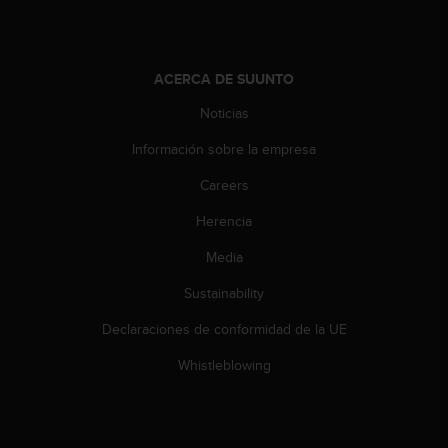
c
c
e
d
ACERCA DE SUUNTO
e
Noticias
r
a
Información sobre la empresa
l
a
Careers
i
n
Herencia
f
Media
o
r
Sustainability
m
a
Declaraciones de conformidad de la UE
c
i
Whistleblowing
ó
n
c
o