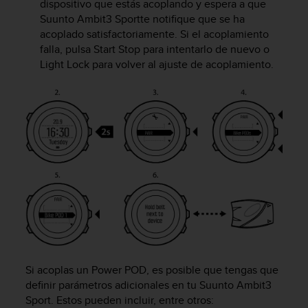
dispositivo que estás acoplando y espera a que
i
o
Suunto Ambit3 Sport
te notifique que se ha
w
acoplado satisfactoriamente. Si el acoplamiento
e
falla, pulsa
Start Stop
para intentarlo de nuevo o
b
Light Lock
para volver al ajuste de acoplamiento.
d
e
a
c
u
e
r
d
o
c
o
n
l
a
s
Si acoplas un Power POD, es posible que tengas que
P
definir parámetros adicionales en tu
Suunto Ambit3
a
Sport
. Estos pueden incluir, entre otros:
u