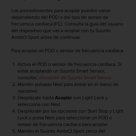
c
o
Los procedimientos para acoplar pueden variar
n
dependiendo del POD o del tipo de sensor de
f
frecuencia cardíaca (FC). Consulta la guía del usuario
o
del dispositivo que vas a acoplar con tu
Suunto
r
Ambit3 Sport
antes de continuar.
m
i
Para acoplar un POD o sensor de frecuencia cardíaca:
d
a
Activa el POD o sensor de frecuencia cardíaca. Si
d
estás acoplando un Suunto Smart Sensor,
A
A
consulta
Colocación de Suunto Smart Sensor
.
e
Mantén pulsado
Next
para entrar en el menú de
n
opciones.
e
Desplázate hasta
Acoplar
con
Light Lock
y
s
selecciona con
Next
.
t
Desplázate por las opciones con
Start Stop
y
Light
e
Lock
y pulsa
Next
para seleccionar un POD o
s
sensor de frecuencia cardíaca para acoplar.
i
Mantén el
Suunto Ambit3 Sport
cerca del
t