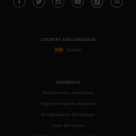
0
0
(
l
l
a
COUNTRY AND LANGUAGE
m
a
España
d
a
g
r
a
ASISTENCIA
t
u
Devoluciones y reembolsos
i
t
Página principal de asistencia
a
)
Actualizaciones del software
s
Guías del usuario
i
t