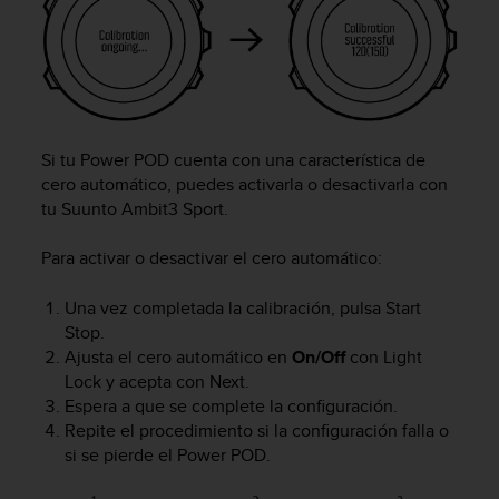
c
o
n
t
a
c
t
Si tu Power POD cuenta con una característica de
o
cero automático, puedes activarla o desactivarla con
c
tu
Suunto Ambit3 Sport
.
o
n
Para activar o desactivar el cero automático:
e
l
Una vez completada la calibración, pulsa
Start
d
Stop
.
e
p
Ajusta el cero automático en
On/Off
con
Light
a
Lock
y acepta con
Next
.
r
Espera a que se complete la configuración.
t
Repite el procedimiento si la configuración falla o
a
si se pierde el Power POD.
m
e