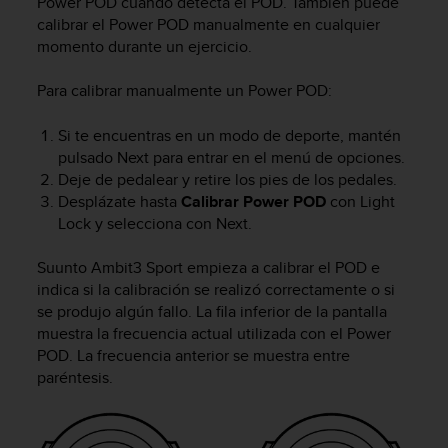
Power POD cuando detecta el POD. También puede
d
calibrar el Power POD manualmente en cualquier
e
a
momento durante un ejercicio.
c
c
Para calibrar manualmente un Power POD:
e
s
Si te encuentras en un modo de deporte, mantén
i
pulsado
Next
para entrar en el menú de opciones.
b
Deje de pedalear y retire los pies de los pedales.
i
Desplázate hasta
Calibrar Power POD
con
Light
l
Lock
y selecciona con
Next
.
i
d
a
Suunto Ambit3 Sport
empieza a calibrar el POD e
d
indica si la calibración se realizó correctamente o si
.
se produjo algún fallo. La fila inferior de la pantalla
P
muestra la frecuencia actual utilizada con el Power
o
POD. La frecuencia anterior se muestra entre
n
paréntesis.
t
e
e
n