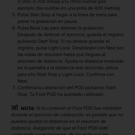
t
0,500–0,700 millas) a tu ritmo normal (por
A
ejemplo dos vueltas en una pista de 400 metros).
c
Pulsa
Start Stop
al llegar a la línea de meta para
c
poner la grabación en pausa.
e
Pulsa
Back Lap
para detener la grabación.
s
Después de detener el ejercicio, guarda el registro
s
pulsando
Start Stop
. Si no deseas guardar el
i
registro, pulsa
Light Lock
. Desplázate con
Next
por
b
las vistas de resumen hasta que llegues al
i
l
resumen de distancia. Ajusta la distancia mostrada
i
en la pantalla a la distancia real recorrida; utiliza
t
para ello
Start Stop
y
Light Lock
. Confirma con
y
Next
.
G
Confirma la calibración del POD pulsando
Start
u
Stop
. Tu Foot POD ha quedado calibrado.
i
d
Si la conexión al Foot POD fue inestable
NOTA:
e
durante el ejercicio de calibración, es posible que no
l
puedas ajustar la distancia en el resumen de
i
n
distancia. Asegúrate de que el Foot POD esté
e
conectado correctamente, de acuerdo con las