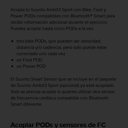
m
i
Acopla tu
Suunto Ambit3 Sport
con Bike, Foot y
s
Power PODs compatibles con Bluetooth® Smart para
o
recibir información adicional durante el ejercicio.
d
Puedes acoplar hasta cinco PODs a la vez:
e
a
l
tres bike PODs, que pueden ser velocidad,
c
distancia y/o cadencia, pero solo puede estar
a
conectado uno cada vez
n
un Foot POD
z
un Power POD
a
r
El Suunto Smart Sensor que se incluye en el paquete
e
de
Suunto Ambit3 Sport
(opcional) ya está acoplado.
l
Solo se precisa acoplar si quieres utilizar otro sensor
n
de frecuencia cardíaca compatible con Bluetooth
i
v
Smart diferente.
e
l
d
Acoplar PODs y sensores de FC
e