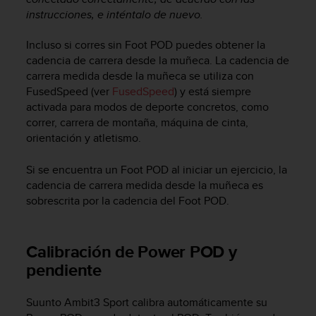
s
instrucciones, e inténtalo de nuevo.
,
W
Incluso si corres sin Foot POD puedes obtener la
C
cadencia de carrera desde la muñeca. La cadencia de
A
carrera medida desde la muñeca se utiliza con
G
FusedSpeed (ver
FusedSpeed
) y está siempre
)
activada para modos de deporte concretos, como
2
correr, carrera de montaña, máquina de cinta,
.
0
orientación y atletismo.
y
o
Si se encuentra un Foot POD al iniciar un ejercicio, la
t
cadencia de carrera medida desde la muñeca es
r
sobrescrita por la cadencia del Foot POD.
a
s
n
Calibración de Power POD y
o
r
pendiente
m
a
Suunto Ambit3 Sport
calibra automáticamente su
s