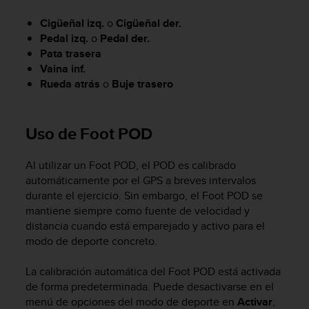
t
Cigüeñal izq.
o
Cigüeñal der.
a
Pedal izq.
o
Pedal der.
s
Pata trasera
d
e
Vaina inf.
a
Rueda atrás
o
Buje trasero
c
c
e
Uso de Foot POD
s
i
b
Al utilizar un Foot POD, el POD es calibrado
i
automáticamente por el GPS a breves intervalos
l
durante el ejercicio. Sin embargo, el Foot POD se
i
mantiene siempre como fuente de velocidad y
d
distancia cuando está emparejado y activo para el
a
modo de deporte concreto.
d
p
La calibración automática del Foot POD está activada
a
de forma predeterminada. Puede desactivarse en el
r
menú de opciones del modo de deporte en
Activar
,
a