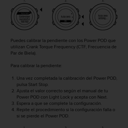
n
t
o
d
e
S
e
Puedes calibrar la pendiente con los Power POD que
r
utilizan Crank Torque Frequency (CTF, Frecuencia de
v
Par de Biela).
i
c
Para calibrar la pendiente:
i
o
a
Una vez completada la calibración del Power POD,
l
pulsa
Start Stop
.
C
Ajusta el valor correcto según el manual de tu
l
Power POD con
Light Lock
y acepta con
Next
.
i
Espera a que se complete la configuración.
e
Repite el procedimiento si la configuración falla o
n
si se pierde el Power POD.
t
e