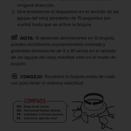
c
ninguna dirección.
o
Gira lentamente el dispositivo en el sentido de las
n
agujas del reloj (alrededor de 15 segundos por
f
vuelta) hasta que se active la brújula.
o
r
Si observas desviaciones en la brújula,
NOTA:
m
puedes recalibrarla manteniéndola nivelada y
i
girándola lentamente de 5 a 10 veces en el sentido
d
a
de las agujas del reloj mientras está en el modo de
d
brújula.
A
A
Recalibra la brújula antes de cada
CONSEJO:
e
uso para tener la máxima exactitud.
n
e
s
t
e
s
i
t