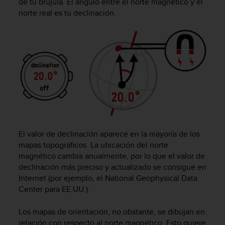
de tu brújula. El ángulo entre el norte magnético y el
t
norte real es tu declinación.
a
s
d
e
a
c
c
e
s
i
b
i
El valor de declinación aparece en la mayoría de los
l
mapas topográficos. La ubicación del norte
i
magnético cambia anualmente, por lo que el valor de
d
declinación más preciso y actualizado se consigue en
a
Internet (por ejemplo, el National Geophysical Data
d
Center para EE.UU.).
p
a
r
Los mapas de orientación, no obstante, se dibujan en
a
relación con respecto al norte magnético. Esto quiere