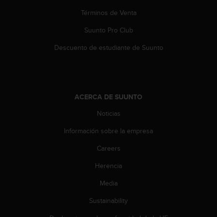
d
e
Términos de Venta
a
Suunto Pro Club
c
c
Descuento de estudiante de Suunto
e
s
i
b
i
ACERCA DE SUUNTO
l
i
Noticias
d
a
Información sobre la empresa
d
.
Careers
P
Herencia
o
n
Media
t
e
Sustainability
e
n