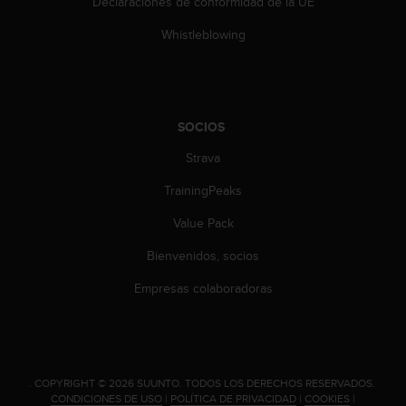
Declaraciones de conformidad de la UE
c
o
Whistleblowing
n
t
a
c
t
SOCIOS
o
Strava
c
o
TrainingPeaks
n
e
Value Pack
l
d
Bienvenidos, socios
e
p
Empresas colaboradoras
a
r
t
a
m
.
COPYRIGHT © 2026 SUUNTO.
TODOS LOS DERECHOS RESERVADOS.
e
CONDICIONES DE USO
|
POLÍTICA DE PRIVACIDAD
|
COOKIES
|