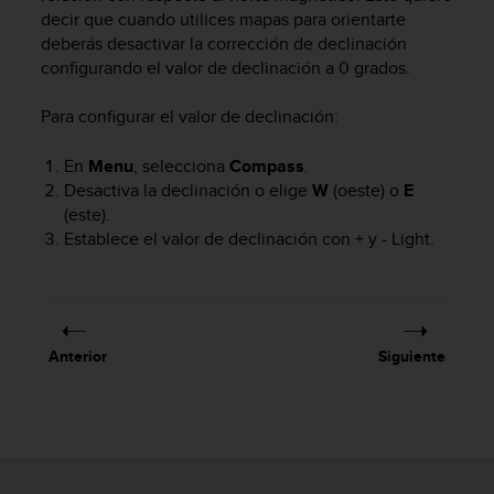
c
decir que cuando utilices mapas para orientarte
o
deberás desactivar la corrección de declinación
n
configurando el valor de declinación a 0 grados.
t
e
Para configurar el valor de declinación:
n
i
En
Menu
, selecciona
Compass
.
d
o
Desactiva la declinación o elige
W
(oeste) o
E
w
(este).
e
Establece el valor de declinación con
+
y
- Light
.
b
(
W
e
b
Anterior
Siguiente
C
o
n
t
e
n