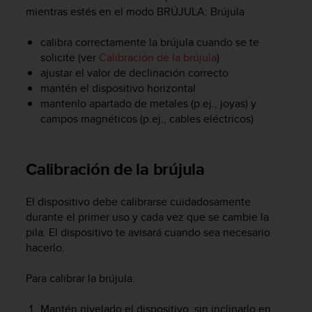
m
mientras estés en el modo BRÚJULA:
Brújula
i
s
calibra correctamente la brújula cuando se te
o
d
solicite (ver
Calibración de la brújula
)
e
ajustar el valor de declinación correcto
a
mantén el dispositivo horizontal
l
mantenlo apartado de metales (p.ej., joyas) y
c
campos magnéticos (p.ej., cables eléctricos)
a
n
z
Calibración de la brújula
a
r
e
El dispositivo debe calibrarse cuidadosamente
l
durante el primer uso y cada vez que se cambie la
n
pila. El dispositivo te avisará cuando sea necesario
i
hacerlo.
v
e
Para calibrar la brújula:
l
d
e
Mantén nivelado el dispositivo, sin inclinarlo en