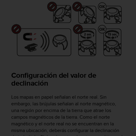
i
o
w
e
b
d
e
a
c
u
e
r
Configuración del valor de
d
o
declinación
c
o
Los mapas en papel señalan el norte real. Sin
n
embargo, las brújulas señalan al norte magnético,
l
una región por encima de la tierra que atrae los
a
campos magnéticos de la tierra. Como el norte
s
P
magnético y el norte real no se encuentran en la
a
misma ubicación, deberás configurar la declinación
u