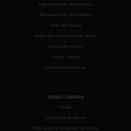
s
Página principal de asistencia
,
Actualizaciones del software
W
C
Guías del usuario
A
G
Centro de reparaciones de Suunto
)
2
Centros de servicio
.
0
Tutorial Tuesday
y
Contacta con nosotros
o
t
r
a
s
DÓNDE COMPRAR
n
o
Outlet
r
m
Tienda web de Suunto
a
s
FAQs sobre la tienda web de Suunto