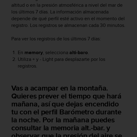
m
altitud o en la presión atmosférica a nivel del mar de
i
los últimos 7 días. La información almacenada
s
depende de qué perfil esté activo en el momento del
o
registro. Los registros se almacenan cada 30 minutos.
d
e
a
Para ver los registros de los últimos 7 días:
l
c
En
memory
, selecciona
alti-baro
.
a
Utiliza
+
y
- Light
para desplazarte por los
n
registros.
z
a
r
Vas a acampar en la montaña.
e
l
Quieres prever el tiempo que hará
n
mañana, así que dejas encendido
i
tu con el perfil Barómetro durante
v
e
la noche. Por la mañana puedes
l
consultar la memoria alt.-bar. y
d
observar que la presión del aire se
e