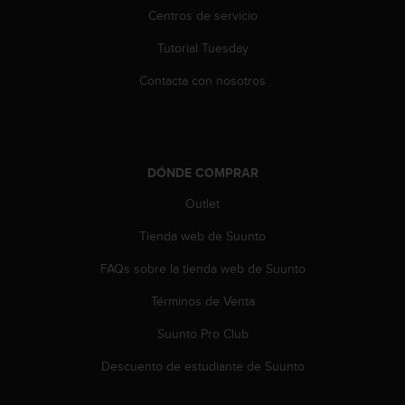
t
Centros de servicio
a
Tutorial Tuesday
s
d
Contacta con nosotros
e
a
c
c
e
DÓNDE COMPRAR
s
i
Outlet
b
i
Tienda web de Suunto
l
i
FAQs sobre la tienda web de Suunto
d
Términos de Venta
a
d
Suunto Pro Club
p
a
Descuento de estudiante de Suunto
r
a