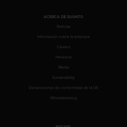
c
o
n
ACERCA DE SUUNTO
t
e
Noticias
n
i
Información sobre la empresa
d
Careers
o
w
Herencia
e
b
Media
(
W
Sustainability
e
b
Declaraciones de conformidad de la UE
C
Whistleblowing
o
n
t
e
n
SOCIOS