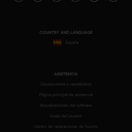
i
o
w
e
b
d
COUNTRY AND LANGUAGE
e
España
a
c
u
e
r
d
ASISTENCIA
o
c
Devoluciones y reembolsos
o
Página principal de asistencia
n
l
Actualizaciones del software
a
s
Guías del usuario
P
a
Centro de reparaciones de Suunto
u