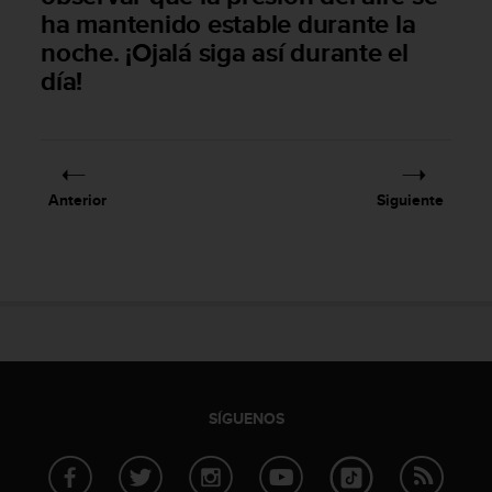
c
ha mantenido estable durante la
o
noche. ¡Ojalá siga así durante el
n
día!
f
o
r
m
i
d
Anterior
Siguiente
a
d
A
A
e
n
e
s
t
e
SÍGUENOS
s
i
t