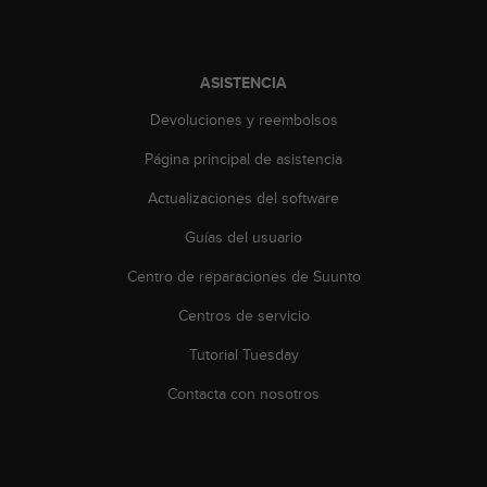
i
o
w
e
ASISTENCIA
b
d
Devoluciones y reembolsos
e
a
Página principal de asistencia
c
Actualizaciones del software
u
e
Guías del usuario
r
d
Centro de reparaciones de Suunto
o
c
Centros de servicio
o
n
Tutorial Tuesday
l
Contacta con nosotros
a
s
P
a
u