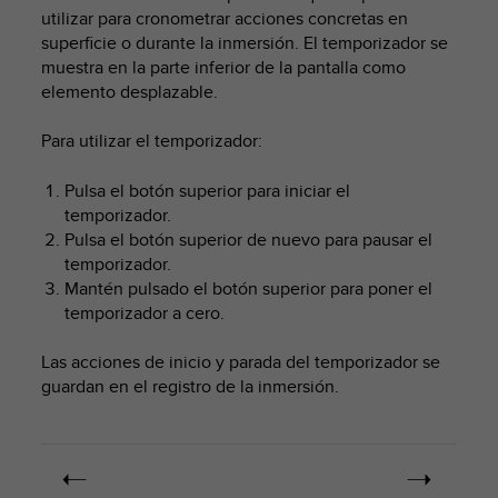
m
utilizar para cronometrar acciones concretas en
i
superficie o durante la inmersión. El temporizador se
s
muestra en la parte inferior de la pantalla como
o
elemento desplazable.
d
e
a
Para utilizar el temporizador:
l
c
Pulsa el botón superior para iniciar el
a
temporizador.
n
Pulsa el botón superior de nuevo para pausar el
z
temporizador.
a
Mantén pulsado el botón superior para poner el
r
temporizador a cero.
e
l
n
Las acciones de inicio y parada del temporizador se
i
guardan en el registro de la inmersión.
v
e
l
d
e