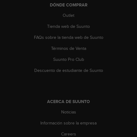
DÓNDE COMPRAR
t
a
Outlet
s
d
Tienda web de Suunto
e
a
FAQs sobre la tienda web de Suunto
c
c
Términos de Venta
e
Suunto Pro Club
s
i
Descuento de estudiante de Suunto
b
i
l
i
d
ACERCA DE SUUNTO
a
d
Noticias
p
a
Información sobre la empresa
r
a
Careers