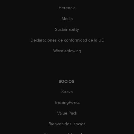
c
Herencia
o
n
Media
t
e
Sustainability
n
i
Declaraciones de conformidad de la UE
d
o
Whistleblowing
w
e
b
(
W
SOCIOS
e
Strava
b
C
TrainingPeaks
o
n
Value Pack
t
e
Bienvenidos, socios
n