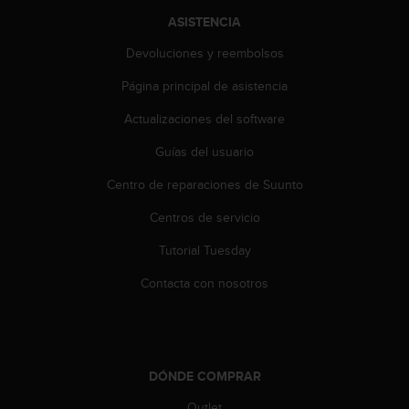
t
ASISTENCIA
a
s
Devoluciones y reembolsos
d
Página principal de asistencia
e
a
Actualizaciones del software
c
c
Guías del usuario
e
s
Centro de reparaciones de Suunto
i
b
Centros de servicio
i
Tutorial Tuesday
l
i
Contacta con nosotros
d
a
d
p
a
DÓNDE COMPRAR
r
a
Outlet