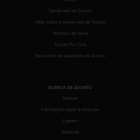
c
o
Tienda web de Suunto
n
t
FAQs sobre la tienda web de Suunto
e
Términos de Venta
n
i
Suunto Pro Club
d
o
Descuento de estudiante de Suunto
w
e
b
(
W
ACERCA DE SUUNTO
e
b
Noticias
C
o
Información sobre la empresa
n
Careers
t
e
Herencia
n