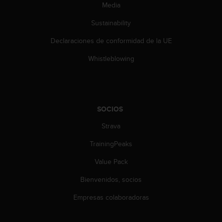
t
Media
A
c
Sustainability
c
e
Declaraciones de conformidad de la UE
s
Whistleblowing
s
i
b
i
l
SOCIOS
i
t
Strava
y
G
TrainingPeaks
u
i
Value Pack
d
e
Bienvenidos, socios
l
Empresas colaboradoras
i
n
e