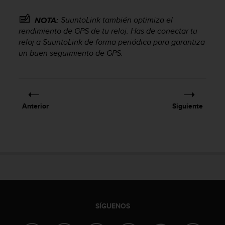
t
a
SuuntoLink también optimiza el
NOTA:
s
rendimiento de GPS de tu reloj. Has de conectar tu
d
reloj a SuuntoLink de forma periódica para garantiza
e
un buen seguimiento de GPS.
a
c
c
e
s
Anterior
Siguiente
i
b
i
l
i
d
a
d
p
a
SÍGUENOS
r
a