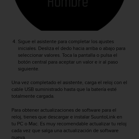
i
o
w
e
b
d
e
Sigue el asistente para completar los ajustes
a
iniciales. Desliza el dedo hacia arriba o abajo para
c
seleccionar valores. Toca la pantalla o pulsa el
u
botón central para aceptar un valor e ir al paso
e
siguiente.
r
d
Una vez completado el asistente, carga el reloj con el
o
c
cable USB suministrado hasta que la batería esté
o
totalmente cargada.
n
l
Para obtener actualizaciones de software para el
a
reloj, tienes que descargar e instalar SuuntoLink en
s
tu PC o Mac. Es muy recomendable actualizar tu reloj
P
cada vez que salga una actualización de software
a
nueva.
u