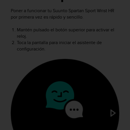
m
i
Poner a funcionar tu
Suunto Spartan Sport Wrist HR
s
por primera vez es rápido y sencillo.
o
d
e
Mantén pulsado el botón superior para activar el
a
reloj.
l
Toca la pantalla para iniciar el asistente de
c
configuración.
a
n
z
a
r
e
l
n
i
v
e
l
d
e