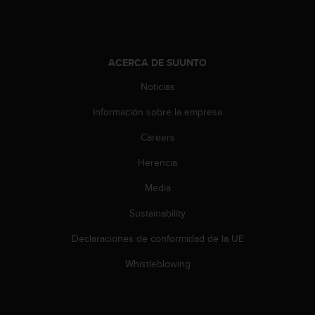
s
,
W
C
ACERCA DE SUUNTO
A
G
Noticias
)
2
Información sobre la empresa
.
0
Careers
y
Herencia
o
t
Media
r
a
Sustainability
s
n
Declaraciones de conformidad de la UE
o
r
Whistleblowing
m
a
s