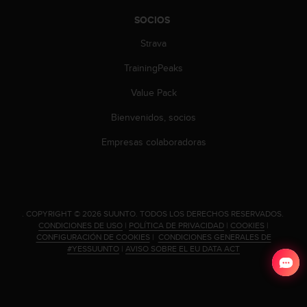
d
e
SOCIOS
a
Strava
c
c
TrainingPeaks
e
s
Value Pack
i
b
Bienvenidos, socios
i
l
Empresas colaboradoras
i
d
a
d
.
.
COPYRIGHT © 2026 SUUNTO.
TODOS LOS DERECHOS RESERVADOS.
P
CONDICIONES DE USO
|
POLÍTICA DE PRIVACIDAD
|
COOKIES
|
o
CONFIGURACIÓN DE COOKIES
|
CONDICIONES GENERALES DE
#YESSUUNTO
|
AVISO SOBRE EL EU DATA ACT
n
t
e
e
n