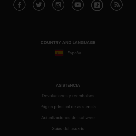
c
o
n
t
e
n
i
COUNTRY AND LANGUAGE
d
o
España
w
e
b
(
W
ASISTENCIA
e
b
Devoluciones y reembolsos
C
o
Página principal de asistencia
n
Actualizaciones del software
t
e
Guías del usuario
n