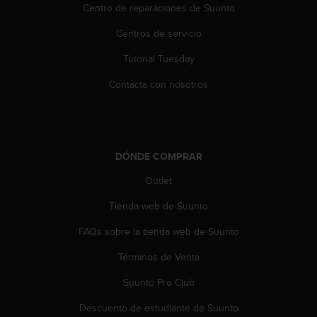
t
Centro de reparaciones de Suunto
A
c
Centros de servicio
c
e
Tutorial Tuesday
s
Contacta con nosotros
s
i
b
i
l
DÓNDE COMPRAR
i
t
Outlet
y
G
Tienda web de Suunto
u
i
FAQs sobre la tienda web de Suunto
d
e
Términos de Venta
l
Suunto Pro Club
i
n
Descuento de estudiante de Suunto
e