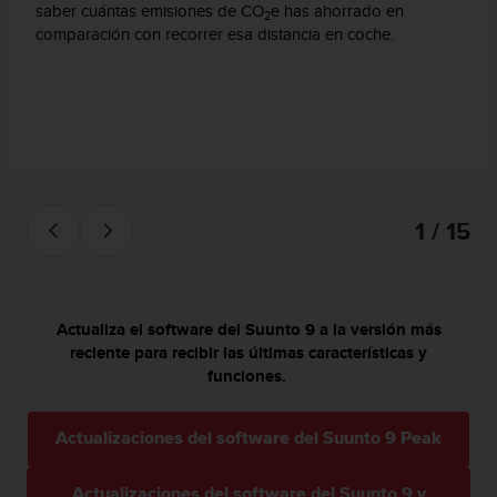
t
saber cuántas emisiones de CO
e has ahorrado en
2
A
comparación con recorrer esa distancia en coche.
c
c
e
s
s
i
b
i
l
1 / 15
i
t
y
G
Actualiza el software del Suunto 9 a la versión más
u
reciente para recibir las últimas características y
i
funciones.
d
e
l
Actualizaciones del software del Suunto 9 Peak
i
n
e
Actualizaciones del software del Suunto 9 y