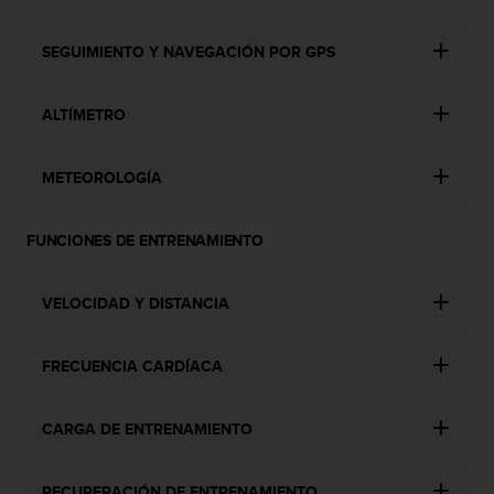
i
e
n
SEGUIMIENTO Y NAVEGACIÓN POR GPS
e
s
ALTÍMETRO
a
l
g
METEOROLOGÍA
ú
n
p
FUNCIONES DE ENTRENAMIENTO
r
o
b
VELOCIDAD Y DISTANCIA
l
e
m
FRECUENCIA CARDÍACA
a
p
a
CARGA DE ENTRENAMIENTO
r
a
a
RECUPERACIÓN DE ENTRENAMIENTO