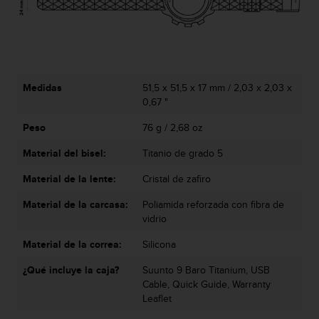
e
n
E
E
.
U
Medidas
51,5 x 51,5 x 17 mm / 2,03 x 2,03 x
U
0,67 "
.
Peso
76 g / 2,68 oz
e
n
Material del bisel:
Titanio de grado 5
e
l
Material de la lente:
Cristal de zafiro
+
1
Material de la carcasa:
Poliamida reforzada con fibra de
8
vidrio
5
5
Material de la correa:
Silicona
2
¿Qué incluye la caja?
Suunto 9 Baro Titanium, USB
5
Cable, Quick Guide, Warranty
8
Leaflet
0
9