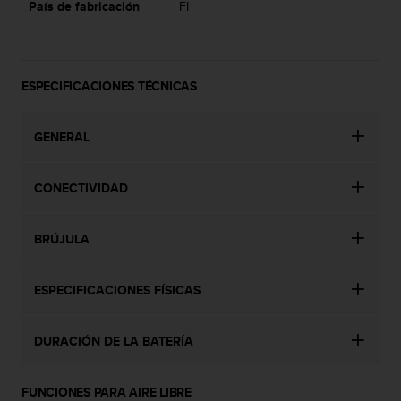
País de fabricación
FI
0
0
(
l
l
ESPECIFICACIONES TÉCNICAS
a
m
GENERAL
a
d
a
CONECTIVIDAD
g
r
a
BRÚJULA
t
u
i
ESPECIFICACIONES FÍSICAS
t
a
)
DURACIÓN DE LA BATERÍA
s
i
t
FUNCIONES PARA AIRE LIBRE