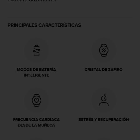
c
o
n
f
PRINCIPALES CARACTERÍSTICAS
o
r
m
i
d
a
d
MODOS DE BATERÍA
CRISTAL DE ZAFIRO
A
INTELIGENTE
A
e
n
e
s
t
e
FRECUENCIA CARDÍACA
ESTRÉS Y RECUPERACIÓN
s
DESDE LA MUÑECA
i
t