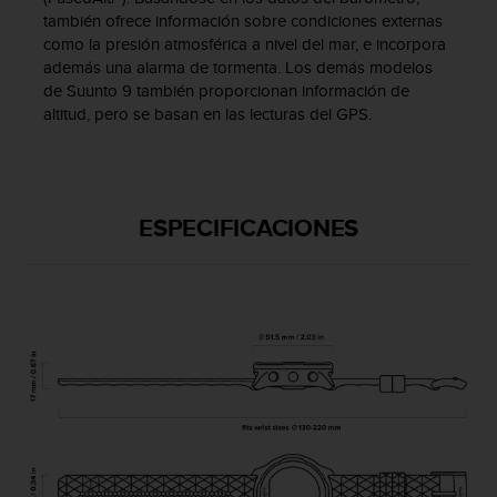
n
también ofrece información sobre condiciones externas
t
como la presión atmosférica a nivel del mar, e incorpora
o
además una alarma de tormenta. Los demás modelos
d
de Suunto 9 también proporcionan información de
e
altitud, pero se basan en las lecturas del GPS.
S
e
r
v
i
ESPECIFICACIONES
c
i
o
a
l
C
l
i
e
n
t
e