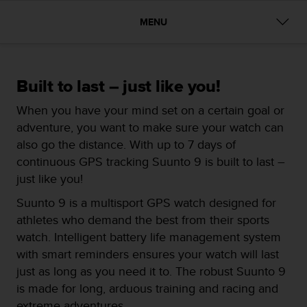
m
i
MENU
s
o
d
e
a
Built to last – just like you!
l
When you have your mind set on a certain goal or
c
a
adventure, you want to make sure your watch can
n
also go the distance. With up to 7 days of
z
continuous GPS tracking Suunto 9 is built to last –
a
just like you!
r
e
Suunto 9 is a multisport GPS watch designed for
l
athletes who demand the best from their sports
n
i
watch. Intelligent battery life management system
v
with smart reminders ensures your watch will last
e
just as long as you need it to. The robust Suunto 9
l
is made for long, arduous training and racing and
d
e
extreme adventures.