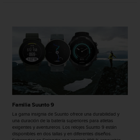
d
e
a
c
c
e
s
i
b
i
l
i
d
a
d
.
P
Familia Suunto 9
o
La gama insignia de Suunto ofrece una durabilidad y
n
una duración de la batería superiores para atletas
t
e
exigentes y aventureros. Los relojes Suunto 9 están
e
disponibles en dos tallas y en diferentes diseños.
n