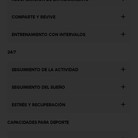
c
c
COMPARTE Y REVIVE
e
d
e
ENTRENAMIENTO CON INTERVALOS
r
a
l
24/7
a
i
n
SEGUIMIENTO DE LA ACTIVIDAD
f
o
r
SEGUIMIENTO DEL SUEÑO
m
a
c
ESTRÉS Y RECUPERACIÓN
i
ó
n
CAPACIDADES PARA DEPORTE
c
o