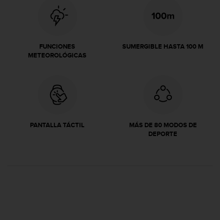
i
o
w
e
b
FUNCIONES
SUMERGIBLE HASTA 100 M
d
METEOROLÓGICAS
e
a
c
u
e
r
d
PANTALLA TÁCTIL
MÁS DE 80 MODOS DE
o
DEPORTE
c
o
n
l
a
s
P
a
u