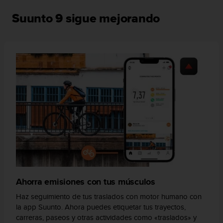
c
o
Suunto 9 sigue mejorando
n
t
e
n
i
d
o
w
e
b
(
W
e
b
C
o
Ahorra emisiones con tus músculos
n
t
Haz seguimiento de tus traslados con motor humano con
e
la app Suunto. Ahora puedes etiquetar tus trayectos,
n
carreras, paseos y otras actividades como «traslados» y