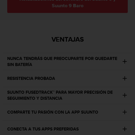
s
Suunto 9 Baro
,
W
C
A
G
VENTAJAS
)
2
.
0
NUNCA TENDRÁS QUE PREOCUPARTE POR QUEDARTE
y
SIN BATERÍA
o
t
RESISTENCIA PROBADA
r
a
SUUNTO FUSEDTRACK™ PARA MAYOR PRECISIÓN DE
s
SEGUIMIENTO Y DISTANCIA
n
o
COMPARTE TU PASIÓN CON LA APP SUUNTO
r
m
a
CONECTA A TUS APPS PREFERIDAS
s