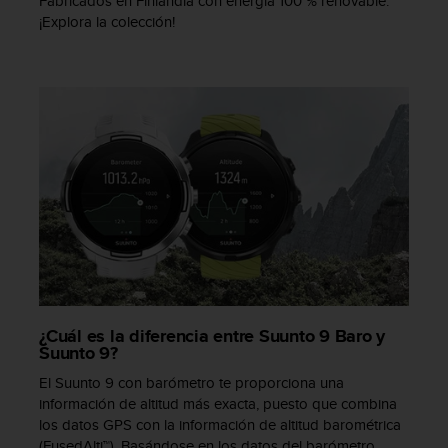
Fabricados en Finlandia con energía 100 % renovable.
c
¡Explora la colección!
o
n
t
a
c
t
o
c
o
n
e
l
d
e
p
¿Cuál es la diferencia entre Suunto 9 Baro y
a
Suunto 9?
r
t
El Suunto 9 con barómetro te proporciona una
a
información de altitud más exacta, puesto que combina
m
los datos GPS con la información de altitud barométrica
e
(FusedAlti™). Basándose en los datos del barómetro,