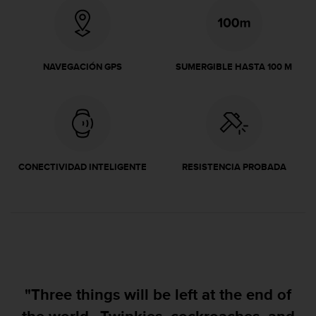
i
o
w
e
b
NAVEGACIÓN GPS
SUMERGIBLE HASTA 100 M
d
e
a
c
u
e
r
CONECTIVIDAD INTELIGENTE
RESISTENCIA PROBADA
d
o
c
o
n
l
a
s
P
"Three things will be left at the end of
a
u