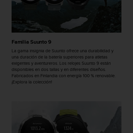
d
e
a
c
c
e
s
Familia Suunto 9
i
b
La gama insignia de Suunto ofrece una durabilidad y
i
una duración de la batería superiores para atletas
l
exigentes y aventureros. Los relojes Suunto 9 están
i
disponibles en dos tallas y en diferentes diseños.
d
Fabricados en Finlandia con energía 100 % renovable.
a
¡Explora la colección!
d
.
P
o
n
t
e
e
n