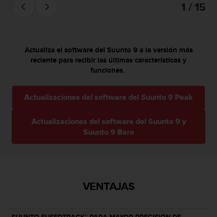
t
1 / 15
A
c
c
e
s
Actualiza el software del Suunto 9 a la versión más
s
reciente para recibir las últimas características y
i
funciones.
b
i
Actualizaciones del software del Suunto 9 Peak
l
i
t
Actualizaciones del software del Suunto 9 y
y
Suunto 9 Baro
G
u
i
d
e
VENTAJAS
l
i
n
e