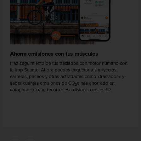
c
o
n
t
e
n
i
d
Ahorra emisiones con tus músculos
o
w
Haz seguimiento de tus traslados con motor humano con
e
la app Suunto. Ahora puedes etiquetar tus trayectos,
b
carreras, paseos y otras actividades como «traslados» y
(
saber cuántas emisiones de CO
e has ahorrado en
W
2
comparación con recorrer esa distancia en coche.
e
b
C
o
n
t
e
n