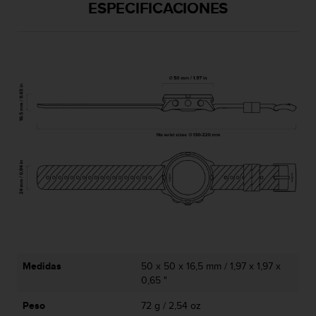
ESPECIFICACIONES
n
t
o
d
e
S
e
r
v
i
c
i
o
a
l
C
l
i
e
Medidas
50 x 50 x 16,5 mm / 1,97 x 1,97 x
n
0,65 "
t
e
Peso
72 g / 2,54 oz