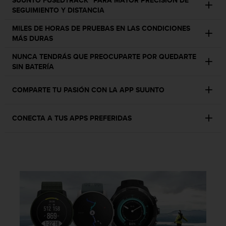
SUUNTO FUSEDTRACK™ PARA MAYOR PRECISIÓN DE
s
SEGUIMIENTO Y DISTANCIA
,
W
MILES DE HORAS DE PRUEBAS EN LAS CONDICIONES
C
MÁS DURAS
A
NUNCA TENDRÁS QUE PREOCUPARTE POR QUEDARTE
G
SIN BATERÍA
)
2
.
COMPARTE TU PASIÓN CON LA APP SUUNTO
0
y
o
CONECTA A TUS APPS PREFERIDAS
t
r
a
s
n
o
r
m
a
s