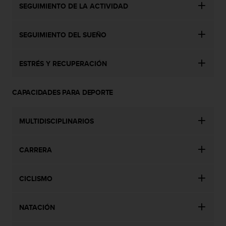
SEGUIMIENTO DE LA ACTIVIDAD
c
c
e
SEGUIMIENTO DEL SUEÑO
d
e
r
ESTRÉS Y RECUPERACIÓN
a
l
a
CAPACIDADES PARA DEPORTE
i
n
f
MULTIDISCIPLINARIOS
o
r
CARRERA
m
a
c
CICLISMO
i
ó
n
NATACIÓN
c
o