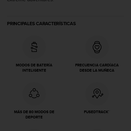
c
o
n
f
PRINCIPALES CARACTERÍSTICAS
o
r
m
i
d
a
d
MODOS DE BATERÍA
FRECUENCIA CARDÍACA
A
INTELIGENTE
DESDE LA MUÑECA
A
e
n
e
s
t
e
MÁS DE 80 MODOS DE
FUSEDTRACK™
s
DEPORTE
i
t