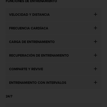
FUNCIONES DE ENTRENAMIENTO
i
e
n
VELOCIDAD Y DISTANCIA
e
s
a
FRECUENCIA CARDÍACA
l
g
ú
CARGA DE ENTRENAMIENTO
n
p
r
RECUPERACIÓN DE ENTRENAMIENTO
o
b
l
COMPARTE Y REVIVE
e
m
a
ENTRENAMIENTO CON INTERVALOS
p
a
24/7
r
a
a