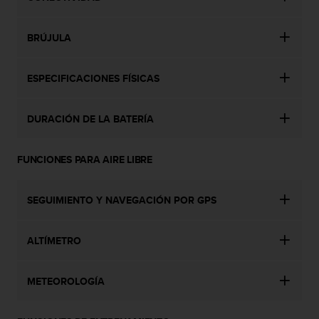
0
0
BRÚJULA
(
l
l
ESPECIFICACIONES FÍSICAS
a
m
a
DURACIÓN DE LA BATERÍA
d
a
g
FUNCIONES PARA AIRE LIBRE
r
a
t
SEGUIMIENTO Y NAVEGACIÓN POR GPS
u
i
t
ALTÍMETRO
a
)
s
METEOROLOGÍA
i
t