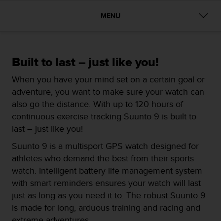
m
i
MENU
s
o
d
e
a
Built to last – just like you!
l
When you have your mind set on a certain goal or
c
a
adventure, you want to make sure your watch can
n
also go the distance. With up to 120 hours of
z
continuous exercise tracking Suunto 9 is built to
a
last – just like you!
r
e
Suunto 9 is a multisport GPS watch designed for
l
athletes who demand the best from their sports
n
i
watch. Intelligent battery life management system
v
with smart reminders ensures your watch will last
e
just as long as you need it to. The robust Suunto 9
l
is made for long, arduous training and racing and
d
e
extreme adventures.