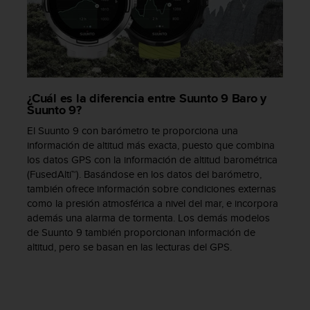
c
o
n
t
a
c
t
¿Cuál es la diferencia entre Suunto 9 Baro y
Suunto 9?
o
c
El Suunto 9 con barómetro te proporciona una
o
información de altitud más exacta, puesto que combina
n
los datos GPS con la información de altitud barométrica
e
(FusedAlti™). Basándose en los datos del barómetro,
l
también ofrece información sobre condiciones externas
d
como la presión atmosférica a nivel del mar, e incorpora
e
además una alarma de tormenta. Los demás modelos
p
de Suunto 9 también proporcionan información de
a
altitud, pero se basan en las lecturas del GPS.
r
t
a
m
e