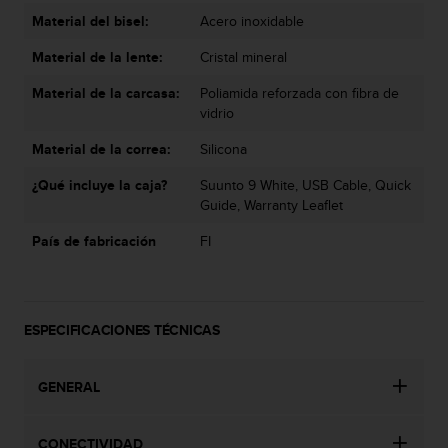
e
n
Material del bisel:
Acero inoxidable
E
Material de la lente:
Cristal mineral
E
.
Material de la carcasa:
Poliamida reforzada con fibra de
vidrio
U
U
Material de la correa:
Silicona
.
e
¿Qué incluye la caja?
Suunto 9 White, USB Cable, Quick
n
Guide, Warranty Leaflet
e
l
País de fabricación
FI
+
1
8
5
ESPECIFICACIONES TÉCNICAS
5
2
5
GENERAL
8
0
9
CONECTIVIDAD