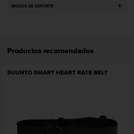
n
MODOS DE DEPORTE
t
e
n
i
d
a
e
Productos recomendados
n
e
s
t
SUUNTO SMART HEART RATE BELT
e
s
i
t
i
o
w
e
b
.