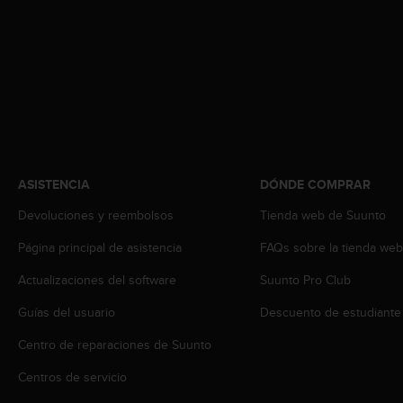
c
o
n
f
o
r
m
i
d
a
ASISTENCIA
DÓNDE COMPRAR
d
A
Devoluciones y reembolsos
Tienda web de Suunto
A
e
Página principal de asistencia
FAQs sobre la tienda we
n
Actualizaciones del software
Suunto Pro Club
e
s
Guías del usuario
Descuento de estudiante
t
e
Centro de reparaciones de Suunto
s
i
Centros de servicio
t