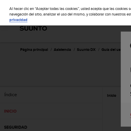
S
S
u
Al hacer clic en “Aceptar todas las cookies”, usted acepta que las cookies 
u
navegación del sitio, analizar el uso del mismo, y colaborar con nuestros e
privacidad
n
t
o
m
a
n
Página principal
Asistencia
Suunto DX
Guía del usuario 
t
i
e
n
e
s
u
Índice
Inicio
c
o
m
INICIO
p
r
o
SEGURIDAD