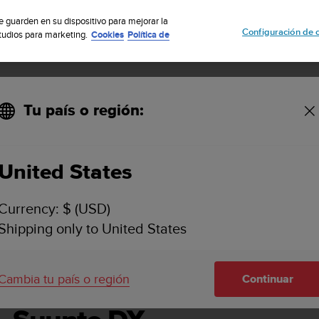
uscribete a nuestro boletín y obtén un 5% de descuento
| Fácil devoluci
se guarden en su dispositivo para mejorar la
Configuración de 
studios para marketing.
Cookies
Política de
Tu país o región:
-
United States
SUUNTO DX GUÍA DEL USUARIO -
Currency: $ (USD)
Shipping only to United States
Cambia tu país o región
Continuar