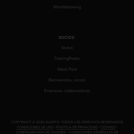
n
Whistleblowing
t
e
n
i
d
SOCIOS
a
e
Strava
n
e
TrainingPeaks
s
t
Value Pack
e
Bienvenidos, socios
s
i
Empresas colaboradoras
t
i
o
w
e
.
COPYRIGHT © 2026 SUUNTO.
TODOS LOS DERECHOS RESERVADOS.
b
CONDICIONES DE USO
|
POLÍTICA DE PRIVACIDAD
|
COOKIES
|
.
CONFIGURACIÓN DE COOKIES
|
CONDICIONES GENERALES DE