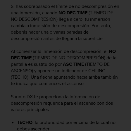
m
Si has sobrepasado el límite de no descompresión en
i
s
una inmersión, cuando
NO DEC TIME
(TIEMPO DE
o
NO DESCOMPRESIÓN) llega a cero, tu inmersión
d
cambia a inmersión de descompresión. Por tanto,
e
deberás hacer una o varias paradas de
a
descompresión antes de llegar a la superficie.
l
c
Al comenzar la inmersión de descompresión, el
NO
a
DEC TIME
(TIEMPO DE NO DESCOMPRESIÓN) de la
n
pantalla es sustituido por
ASC TIME
(TIEMPO DE
z
ASCENSO) y aparece un indicador de CEILING
a
r
(TECHO). Una flecha apuntando hacia arriba también
e
te indica que comiences el ascenso.
l
n
Suunto DX
te proporciona la información de
i
descompresión requerida para el ascenso con dos
v
valores principales:
e
l
TECHO
: la profundidad por encima de la cual no
d
debes ascender
e