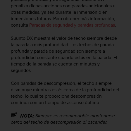
s
penaliza dichas acciones con paradas adicionales u
,
otras medidas, ya sea durante la inmersión o en
W
inmersiones futuras. Para obtener más información,
C
consulta
Paradas de seguridad y paradas profundas
.
A
G
Suunto DX
muestra el valor de techo siempre desde
)
la parada a más profundidad. Los techos de parada
2
profunda y parada de seguridad son siempre a
.
0
profundidad constante cuando estás en la parada. El
y
tiempo de la parada se cuenta en minutos y
o
segundos.
t
r
Con paradas de descompresión, el techo siempre
a
disminuye mientras estás cerca de la profundidad del
s
techo, lo cual te proporciona descompresión
n
continua con un tiempo de ascenso óptimo.
o
r
m
Siempre es recomendable mantenerse
NOTA:
a
cerca del techo de descompresión al ascender.
s