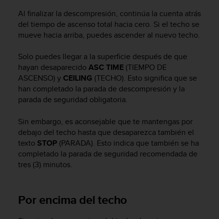
n
Al finalizar la descompresión, continúa la cuenta atrás
t
del tiempo de ascenso total hacia cero. Si el techo se
o
d
mueve hacia arriba, puedes ascender al nuevo techo.
e
S
Solo puedes llegar a la superficie después de que
e
hayan desaparecido
ASC TIME
(TIEMPO DE
r
ASCENSO) y
CEILING
(TECHO). Esto significa que se
v
han completado la parada de descompresión y la
i
parada de seguridad obligatoria.
c
i
Sin embargo, es aconsejable que te mantengas por
o
debajo del techo hasta que desaparezca también el
a
l
texto
STOP
(PARADA). Esto indica que también se ha
C
completado la parada de seguridad recomendada de
l
tres (3) minutos.
i
e
n
Por encima del techo
t
e