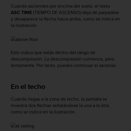
c
Cuando asciendes por encima del suelo, el texto
o
ASC TIME
(TIEMPO DE ASCENSO) deja de parpadear
n
y desaparece la flecha hacia arriba, como se indica en
t
la ilustración.
a
c
t
o
c
Esto indica que estás dentro del rango de
o
descompresión. La descompresión comienza, pero
n
lentamente. Por tanto, puedes continuar el ascenso.
e
l
d
En el techo
e
p
Cuando llegas a la zona de techo, la pantalla te
a
r
muestra dos flechas señalándose la una a la otra,
t
como se indica en la ilustración.
a
m
e