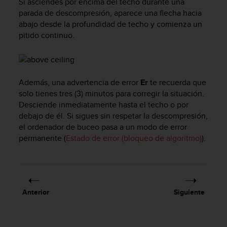
e
Si asciendes por encima del techo durante una
n
parada de descompresión, aparece una flecha hacia
E
abajo desde la profundidad de techo y comienza un
E
pitido continuo.
.
U
U
Además, una advertencia de error
Er
te recuerda que
.
e
solo tienes tres (3) minutos para corregir la situación.
n
Desciende inmediatamente hasta el techo o por
e
debajo de él. Si sigues sin respetar la descompresión,
l
el ordenador de buceo pasa a un modo de error
+
permanente (
Estado de error (bloqueo de algoritmo)
).
1
8
5
5
2
Anterior
Siguiente
5
8
0
9