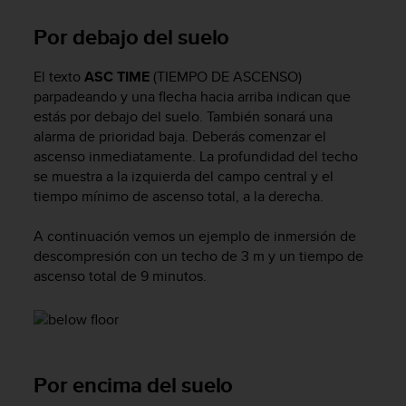
d
e
Por debajo del suelo
a
c
El texto
ASC TIME
(TIEMPO DE ASCENSO)
c
parpadeando y una flecha hacia arriba indican que
e
s
estás por debajo del suelo. También sonará una
i
alarma de prioridad baja. Deberás comenzar el
b
ascenso inmediatamente. La profundidad del techo
i
se muestra a la izquierda del campo central y el
l
tiempo mínimo de ascenso total, a la derecha.
i
d
A continuación vemos un ejemplo de inmersión de
a
descompresión con un techo de 3 m y un tiempo de
d
ascenso total de 9 minutos.
.
P
o
n
t
e
Por encima del suelo
e
n