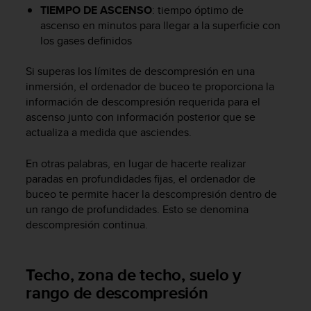
c
TIEMPO DE ASCENSO
: tiempo óptimo de
o
ascenso en minutos para llegar a la superficie con
n
los gases definidos
f
o
Si superas los límites de descompresión en una
r
inmersión, el ordenador de buceo te proporciona la
m
información de descompresión requerida para el
i
ascenso junto con información posterior que se
d
actualiza a medida que asciendes.
a
d
A
En otras palabras, en lugar de hacerte realizar
A
paradas en profundidades fijas, el ordenador de
e
buceo te permite hacer la descompresión dentro de
n
un rango de profundidades. Esto se denomina
e
descompresión continua.
s
t
e
Techo, zona de techo, suelo y
s
i
rango de descompresión
t