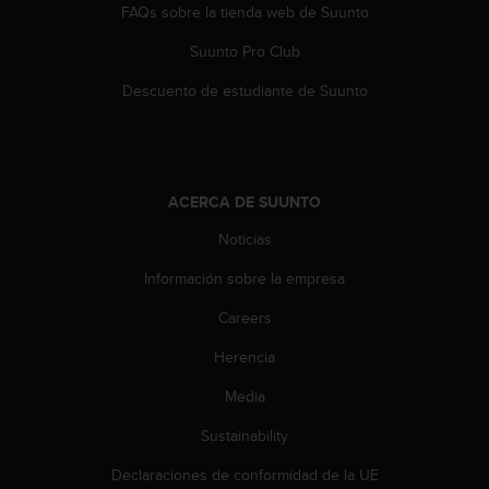
FAQs sobre la tienda web de Suunto
c
c
Suunto Pro Club
e
d
Descuento de estudiante de Suunto
e
r
a
l
a
ACERCA DE SUUNTO
i
n
Noticias
f
Información sobre la empresa
o
r
Careers
m
a
Herencia
c
i
Media
ó
n
Sustainability
c
Declaraciones de conformidad de la UE
o