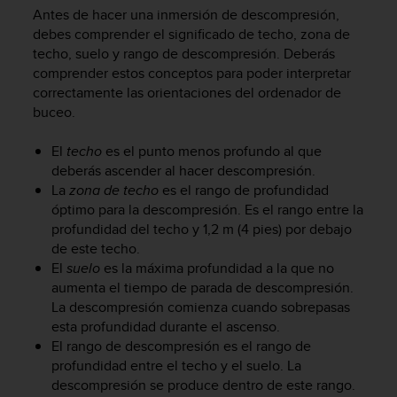
i
Antes de hacer una inmersión de descompresión,
o
debes comprender el significado de techo, zona de
w
techo, suelo y rango de descompresión. Deberás
e
comprender estos conceptos para poder interpretar
b
correctamente las orientaciones del ordenador de
d
e
buceo.
a
c
El
techo
es el punto menos profundo al que
u
deberás ascender al hacer descompresión.
e
La
zona de techo
es el rango de profundidad
r
óptimo para la descompresión. Es el rango entre la
d
profundidad del techo y 1,2 m (4 pies) por debajo
o
de este techo.
c
El
suelo
es la máxima profundidad a la que no
o
aumenta el tiempo de parada de descompresión.
n
l
La descompresión comienza cuando sobrepasas
a
esta profundidad durante el ascenso.
s
El rango de descompresión es el rango de
P
profundidad entre el techo y el suelo. La
a
descompresión se produce dentro de este rango.
u