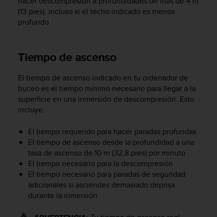
hacer descompresión a profundidades de más de 4 m
c
(13 pies), incluso si el techo indicado es menos
o
profundo.
n
t
e
n
Tiempo de ascenso
i
d
El tiempo de ascenso indicado en tu ordenador de
o
buceo es el tiempo mínimo necesario para llegar a la
w
superficie en una inmersión de descompresión. Esto
e
incluye:
b
(
W
El tiempo requerido para hacer paradas profundas
e
El tiempo de ascenso desde la profundidad a una
b
tasa de ascenso de 10 m (32,8 pies) por minuto
C
El tiempo necesario para la descompresión
o
El tiempo necesario para paradas de seguridad
n
adicionales si asciendes demasiado deprisa
t
durante la inmersión
e
n