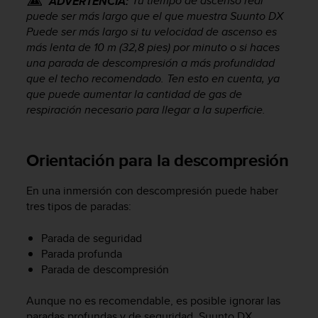
Tu tiempo de ascenso real
ADVERTENCIA:
t
A
puede ser más largo que el que muestra
Suunto DX
c
Puede ser más largo si tu velocidad de ascenso es
c
más lenta de 10 m (32,8 pies) por minuto o si haces
e
una parada de descompresión a más profundidad
s
que el techo recomendado. Ten esto en cuenta, ya
s
que puede aumentar la cantidad de gas de
i
respiración necesario para llegar a la superficie.
b
i
l
Orientación para la descompresión
i
t
y
En una inmersión con descompresión puede haber
G
tres tipos de paradas:
u
i
Parada de seguridad
d
Parada profunda
e
Parada de descompresión
l
i
n
Aunque no es recomendable, es posible ignorar las
e
paradas profundas y de seguridad.
Suunto DX