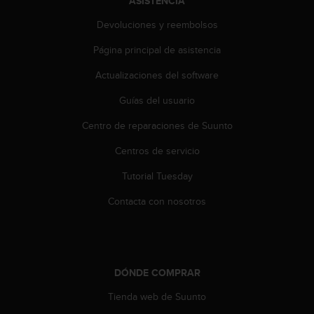
ASISTENCIA
i
e
Devoluciones y reembolsos
n
e
Página principal de asistencia
s
a
Actualizaciones del software
l
Guías del usuario
g
ú
Centro de reparaciones de Suunto
n
p
Centros de servicio
r
o
Tutorial Tuesday
b
l
Contacta con nosotros
e
m
a
p
a
DÓNDE COMPRAR
r
Tienda web de Suunto
a
a