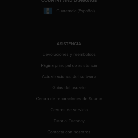
COUNTRY AND LANGUAGE
i
o
Guatemala (Español)
w
e
b
d
e
ASISTENCIA
a
c
Devoluciones y reembolsos
u
e
Página principal de asistencia
r
d
Actualizaciones del software
o
Guías del usuario
c
o
Centro de reparaciones de Suunto
n
l
Centros de servicio
a
s
Tutorial Tuesday
P
a
Contacta con nosotros
u