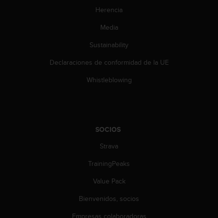
c
Herencia
o
n
Media
t
e
Sustainability
n
Declaraciones de conformidad de la UE
i
d
Whistleblowing
o
w
e
b
(
SOCIOS
W
e
Strava
b
C
TrainingPeaks
o
n
Value Pack
t
Bienvenidos, socios
e
n
Empresas colaboradoras