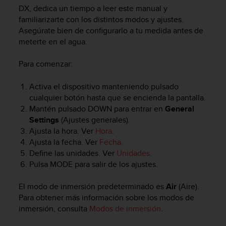
m
DX
, dedica un tiempo a leer este manual y
i
familiarizarte con los distintos modos y ajustes.
s
Asegúrate bien de configurarlo a tu medida antes de
o
meterte en el agua.
d
e
a
Para comenzar:
l
c
Activa el dispositivo manteniendo pulsado
a
cualquier botón hasta que se encienda la pantalla.
n
Mantén pulsado
DOWN
para entrar en
General
z
Settings
(Ajustes generales).
a
Ajusta la hora. Ver
Hora
.
r
Ajusta la fecha. Ver
Fecha
.
e
l
Define las unidades. Ver
Unidades
.
n
Pulsa
MODE
para salir de los ajustes.
i
v
El modo de inmersión predeterminado es
Air
(Aire).
e
Para obtener más información sobre los modos de
l
inmersión, consulta
Modos de inmersión
.
d
e