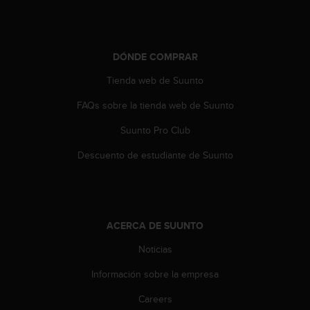
t
a
s
d
DÓNDE COMPRAR
e
Tienda web de Suunto
a
c
FAQs sobre la tienda web de Suunto
c
e
Suunto Pro Club
s
i
Descuento de estudiante de Suunto
b
i
l
i
d
ACERCA DE SUUNTO
a
d
Noticias
p
Información sobre la empresa
a
r
Careers
a