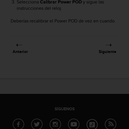
Selecciona
Calibrar Power POD
y sigue las
d
e
instrucciones del reloj.
a
c
Deberías recalibrar el Power POD de vez en cuando.
c
e
s
i
b
Anterior
Siguiente
i
l
i
d
a
d
.
P
o
n
SÍGUENOS
t
e
e
n