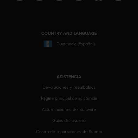
c
o
n
t
a
COUNTRY AND LANGUAGE
c
t
Guatemala (Español)
o
c
o
n
e
ASISTENCIA
l
d
Devoluciones y reembolsos
e
p
Página principal de asistencia
a
Actualizaciones del software
r
t
Guías del usuario
a
m
Centro de reparaciones de Suunto
e