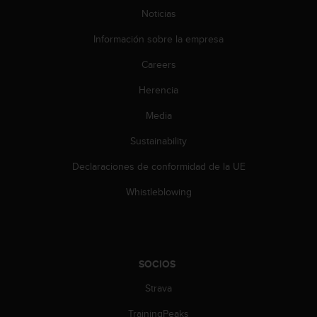
e
Noticias
n
E
Información sobre la empresa
E
.
Careers
U
Herencia
U
.
Media
e
Sustainability
n
e
Declaraciones de conformidad de la UE
l
+
Whistleblowing
1
8
5
5
2
SOCIOS
5
8
Strava
0
9
TrainingPeaks