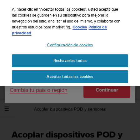
S
Suscribete a nuestro boletín y obtén un 5% de
u
Al hacer clic en “Aceptar todas las cookies”, usted acepta que
descuento
| Fácil devolución
u
las cookies se guarden en su dispositivo para mejorar la
Tu país o región:
navegación del sitio, analizar el uso del mismo, y colaborar con
n
nuestros estudios para marketing.
Cookies
Política de
t
privacidad
o
United States
m
Configuración de cookies
a
Página principal
Asistencia
Suunto Spartan Sport Wrist HR
n
Guía del usuario - 2.6
Currency: $ (USD)
t
Rechazarlas todas
i
Shipping only to United States
e
SUUNTO SPARTAN SPORT WRIST HR
Aceptar todas las cookies
n
GUÍA DEL USUARIO - 2.6
e
Cambia tu país o región
Continuar
s
u
c
Acoplar dispositivos POD y sensores
o
m
p
r
Acoplar dispositivos POD y
o