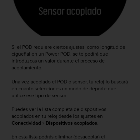
t
a
s
d
e
a
c
Si el POD requiere ciertos ajustes, como longitud de
c
cigüeñal en un Power POD, se te pedirá que
e
introduzcas un valor durante el proceso de
s
acoplamiento.
i
b
i
Una vez acoplado el POD o sensor, tu reloj lo buscará
l
en cuanto selecciones un modo de deporte que
i
utilice ese tipo de sensor.
d
a
Puedes ver la lista completa de dispositivos
d
acoplados en tu reloj desde los ajustes en
p
Conectividad
»
Dispositivos acoplados
.
a
r
En esta lista podrás eliminar (desacoplar) el
a