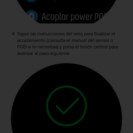
i
o
w
e
b
d
Sigue las instrucciones del reloj para finalizar el
e
acoplamiento (consulta el manual del sensor o
a
POD si lo necesitas) y pulsa el botón central para
c
avanzar al paso siguiente.
u
e
r
d
o
c
o
n
l
a
s
P
a
u