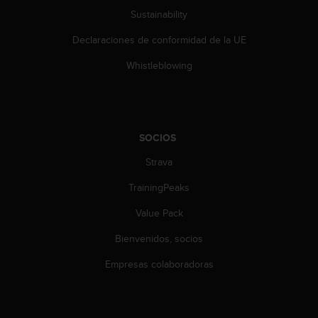
c
Sustainability
o
n
Declaraciones de conformidad de la UE
t
e
Whistleblowing
n
i
d
o
w
SOCIOS
e
Strava
b
(
TrainingPeaks
W
e
Value Pack
b
C
Bienvenidos, socios
o
n
Empresas colaboradoras
t
e
n