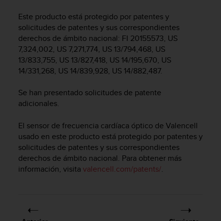
m
i
Este producto está protegido por patentes y
s
solicitudes de patentes y sus correspondientes
o
derechos de ámbito nacional: FI 20155573, US
d
7,324,002, US 7,271,774, US 13/794,468, US
e
13/833,755, US 13/827,418, US 14/195,670, US
a
l
14/331,268, US 14/839,928, US 14/882,487.
c
a
Se han presentado solicitudes de patente
n
adicionales.
z
a
El sensor de frecuencia cardíaca óptico de Valencell
r
usado en este producto está protegido por patentes y
e
solicitudes de patentes y sus correspondientes
l
derechos de ámbito nacional. Para obtener más
n
información, visita
valencell.com/patents/
.
i
v
e
l
d
e