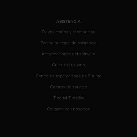
i
o
w
e
ASISTENCIA
b
Devoluciones y reembolsos
d
e
Página principal de asistencia
a
c
Actualizaciones del software
u
e
Guías del usuario
r
d
Centro de reparaciones de Suunto
o
Centros de servicio
c
o
Tutorial Tuesday
n
l
Contacta con nosotros
a
s
P
a
u