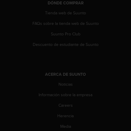
DÓNDE COMPRAR
t
a
Tienda web de Suunto
s
d
FAQs sobre la tienda web de Suunto
e
Suunto Pro Club
a
c
Descuento de estudiante de Suunto
c
e
s
i
b
ACERCA DE SUUNTO
i
l
Noticias
i
d
Información sobre la empresa
a
d
Careers
p
Herencia
a
r
Media
a