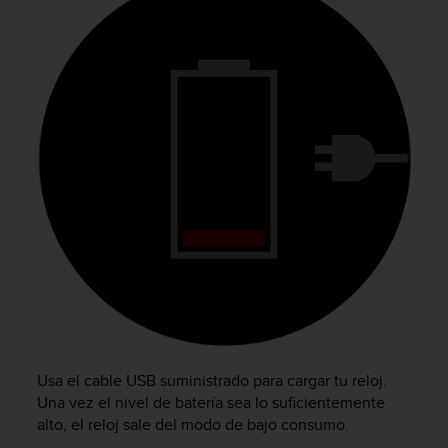
c
o
n
f
o
r
m
i
d
a
d
A
A
e
n
e
s
t
e
Usa el cable USB suministrado para cargar tu reloj.
s
Una vez el nivel de batería sea lo suficientemente
i
alto, el reloj sale del modo de bajo consumo.
t