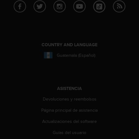
t
a
s
d
e
a
c
COUNTRY AND LANGUAGE
c
e
Guatemala (Español)
s
i
b
i
l
ASISTENCIA
i
d
Devoluciones y reembolsos
a
Página principal de asistencia
d
p
Actualizaciones del software
a
r
Guías del usuario
a