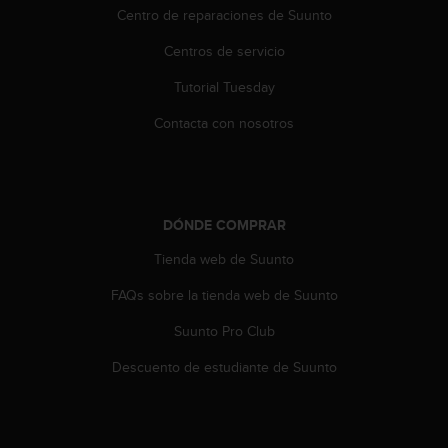
c
Centro de reparaciones de Suunto
o
n
Centros de servicio
t
Tutorial Tuesday
e
n
Contacta con nosotros
i
d
o
w
e
DÓNDE COMPRAR
b
(
Tienda web de Suunto
W
e
FAQs sobre la tienda web de Suunto
b
C
Suunto Pro Club
o
Descuento de estudiante de Suunto
n
t
e
n