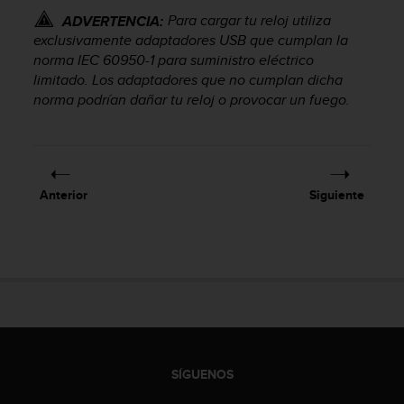
i
Para cargar tu reloj utiliza
ADVERTENCIA:
o
exclusivamente adaptadores USB que cumplan la
w
norma IEC 60950-1 para suministro eléctrico
e
b
limitado. Los adaptadores que no cumplan dicha
d
norma podrían dañar tu reloj o provocar un fuego.
e
a
c
u
e
Anterior
Siguiente
r
d
o
c
o
n
l
a
s
P
SÍGUENOS
a
u