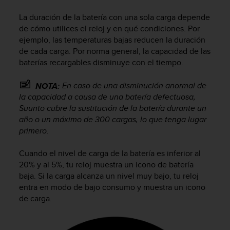
m
i
La duración de la batería con una sola carga depende
s
de cómo utilices el reloj y en qué condiciones. Por
o
ejemplo, las temperaturas bajas reducen la duración
d
de cada carga. Por norma general, la capacidad de las
e
baterías recargables disminuye con el tiempo.
a
l
c
En caso de una disminución anormal de
NOTA:
a
la capacidad a causa de una batería defectuosa,
n
Suunto cubre la sustitución de la batería durante un
z
año o un máximo de 300 cargas, lo que tenga lugar
a
primero.
r
e
Cuando el nivel de carga de la batería es inferior al
l
20% y al 5%, tu reloj muestra un icono de batería
n
baja. Si la carga alcanza un nivel muy bajo, tu reloj
i
v
entra en modo de bajo consumo y muestra un icono
e
de carga.
l
d
e