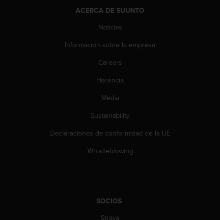
t
A
ACERCA DE SUUNTO
c
Noticias
c
e
Información sobre la empresa
s
s
Careers
i
b
Herencia
i
Media
l
i
Sustainability
t
y
Declaraciones de conformidad de la UE
G
u
Whistleblowing
i
d
e
l
i
SOCIOS
n
e
Strava