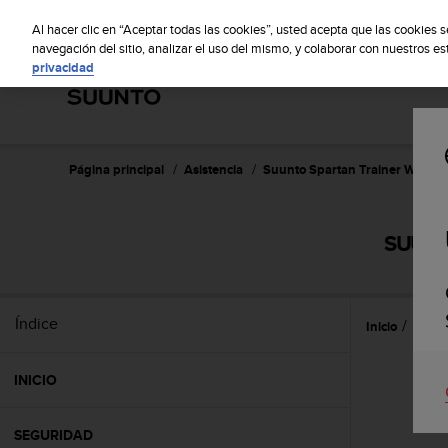
S
S
u
Al hacer clic en “Aceptar todas las cookies”, usted acepta que las cookies 
u
navegación del sitio, analizar el uso del mismo, y colaborar con nuestros e
privacidad
n
t
o
m
a
n
Página principal
Asistencia
Suunto Spartan Trainer Wrist 
t
i
e
SUUNTO
n
e
s
u
Índice
Inicio
Prime
c
o
m
INICIO
p
r
o
SEGURIDAD