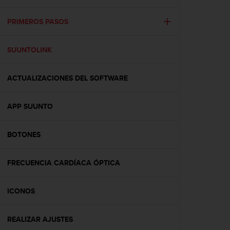
m
i
s
PRIMEROS PASOS
o
d
SUUNTOLINK
e
a
l
ACTUALIZACIONES DEL SOFTWARE
c
a
n
APP SUUNTO
z
a
r
BOTONES
e
l
FRECUENCIA CARDÍACA ÓPTICA
n
i
v
ICONOS
e
l
d
REALIZAR AJUSTES
e