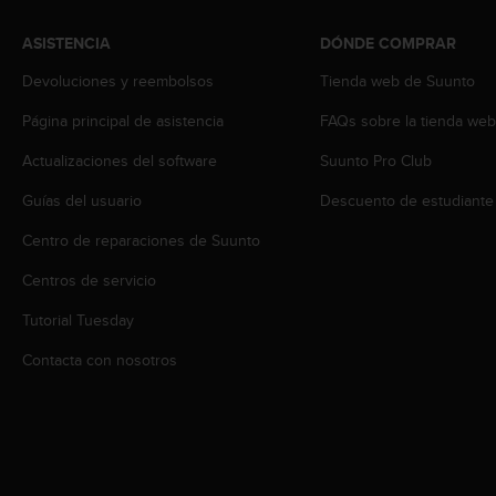
i
o
ASISTENCIA
DÓNDE COMPRAR
w
e
Devoluciones y reembolsos
Tienda web de Suunto
b
d
Página principal de asistencia
FAQs sobre la tienda we
e
Actualizaciones del software
Suunto Pro Club
a
c
Guías del usuario
Descuento de estudiante
u
e
Centro de reparaciones de Suunto
r
d
Centros de servicio
o
c
Tutorial Tuesday
o
Contacta con nosotros
n
l
a
s
P
a
u