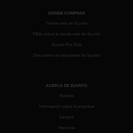
t
A
c
DÓNDE COMPRAR
c
Tienda web de Suunto
e
s
FAQs sobre la tienda web de Suunto
s
i
Suunto Pro Club
b
i
Descuento de estudiante de Suunto
l
i
t
y
G
ACERCA DE SUUNTO
u
i
Noticias
d
Información sobre la empresa
e
l
Careers
i
n
Herencia
e