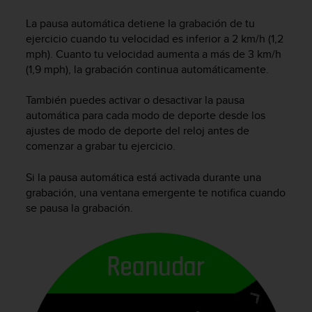
m
i
La pausa automática detiene la grabación de tu
s
ejercicio cuando tu velocidad es inferior a 2 km/h (1,2
o
mph). Cuanto tu velocidad aumenta a más de 3 km/h
d
(1,9 mph), la grabación continua automáticamente.
e
a
l
También puedes activar o desactivar la pausa
c
automática para cada modo de deporte desde los
a
ajustes de modo de deporte del reloj antes de
n
comenzar a grabar tu ejercicio.
z
a
Si la pausa automática está activada durante una
r
grabación, una ventana emergente te notifica cuando
e
se pausa la grabación.
l
n
i
v
e
l
d
e