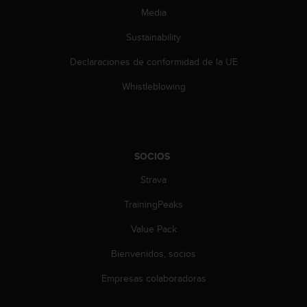
s
Media
,
W
Sustainability
C
Declaraciones de conformidad de la UE
A
G
Whistleblowing
)
2
.
0
y
SOCIOS
o
t
Strava
r
a
TrainingPeaks
s
n
Value Pack
o
Bienvenidos, socios
r
m
Empresas colaboradoras
a
s