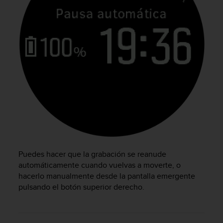
i
o
w
e
b
d
e
a
c
u
e
r
d
o
c
o
Puedes hacer que la grabación se reanude
n
automáticamente cuando vuelvas a moverte, o
l
hacerlo manualmente desde la pantalla emergente
a
pulsando el botón superior derecho.
s
P
a
u