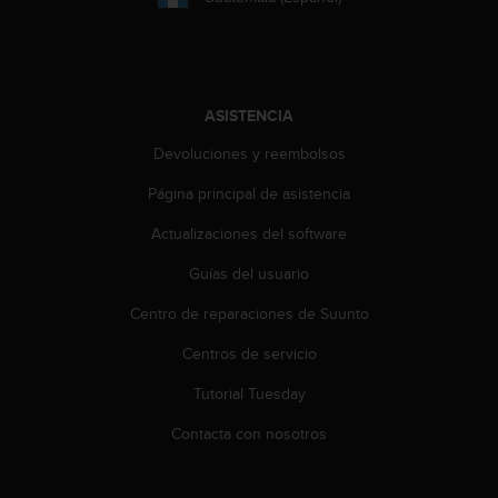
c
o
n
t
e
ASISTENCIA
n
i
Devoluciones y reembolsos
d
o
Página principal de asistencia
w
e
Actualizaciones del software
b
Guías del usuario
(
W
Centro de reparaciones de Suunto
e
b
Centros de servicio
C
o
Tutorial Tuesday
n
t
Contacta con nosotros
e
n