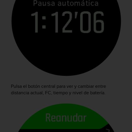
c
o
n
f
o
r
m
i
d
a
d
A
A
e
Pulsa el botón central para ver y cambiar entre
n
e
distancia actual, FC, tiempo y nivel de batería.
s
t
e
s
i
t