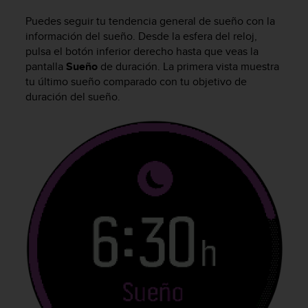
t
A
Puedes seguir tu tendencia general de sueño con la
c
información del sueño. Desde la esfera del reloj,
c
pulsa el botón inferior derecho hasta que veas la
e
pantalla
Sueño
de duración. La primera vista muestra
s
tu último sueño comparado con tu objetivo de
s
duración del sueño.
i
b
i
l
i
t
y
G
u
i
d
e
l
i
n
e