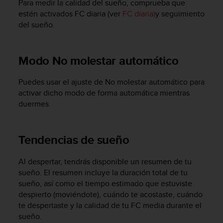
Para medir la calidad del sueño, comprueba que
c
estén activados FC diaria (ver
FC diaria)
y seguimiento
o
del sueño.
n
t
e
n
Modo No molestar automático
i
d
Puedes usar el ajuste de No molestar automático para
o
activar dicho modo de forma automática mientras
w
duermes.
e
b
(
W
Tendencias de sueño
e
b
Al despertar, tendrás disponible un resumen de tu
C
sueño. El resumen incluye la duración total de tu
o
sueño, así como el tiempo estimado que estuviste
n
despierto (moviéndote), cuándo te acostaste, cuándo
t
e
te despertaste y la calidad de tu FC media durante el
n
sueño.