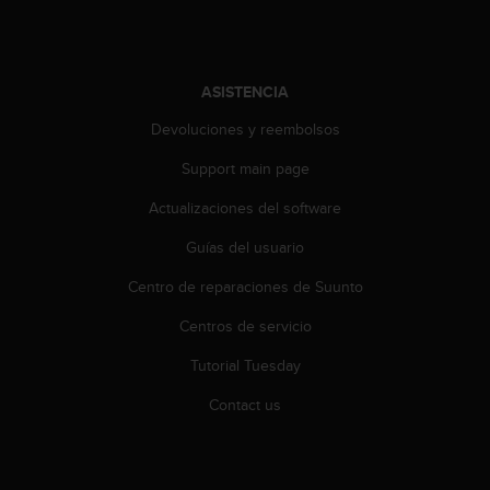
c
o
n
t
ASISTENCIA
a
c
Devoluciones y reembolsos
t
Support main page
o
c
Actualizaciones del software
o
n
Guías del usuario
e
l
Centro de reparaciones de Suunto
d
e
Centros de servicio
p
Tutorial Tuesday
a
r
Contact us
t
a
m
e