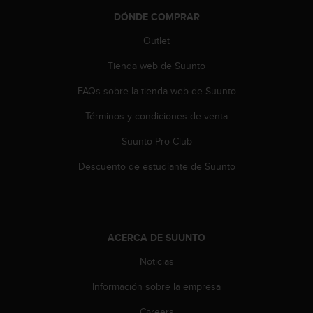
n
DÓNDE COMPRAR
t
o
Outlet
d
e
Tienda web de Suunto
S
e
FAQs sobre la tienda web de Suunto
r
Términos y condiciones de venta
v
i
Suunto Pro Club
c
i
Descuento de estudiante de Suunto
o
a
l
C
l
ACERCA DE SUUNTO
i
e
Noticias
n
t
Información sobre la empresa
e
Careers