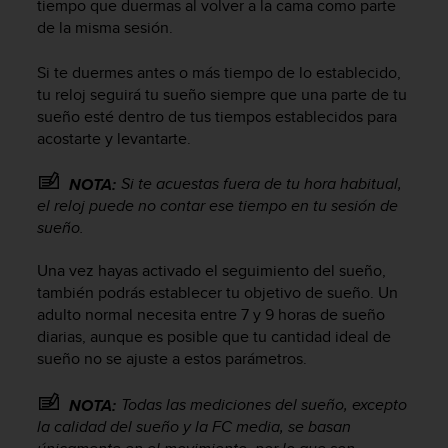
tiempo que duermas al volver a la cama como parte
i
o
de la misma sesión.
w
e
Si te duermes antes o más tiempo de lo establecido,
b
tu reloj seguirá tu sueño siempre que una parte de tu
d
sueño esté dentro de tus tiempos establecidos para
e
acostarte y levantarte.
a
c
Si te acuestas fuera de tu hora habitual,
NOTA:
u
el reloj puede no contar ese tiempo en tu sesión de
e
r
sueño.
d
o
Una vez hayas activado el seguimiento del sueño,
c
también podrás establecer tu objetivo de sueño. Un
o
adulto normal necesita entre 7 y 9 horas de sueño
n
diarias, aunque es posible que tu cantidad ideal de
l
sueño no se ajuste a estos parámetros.
a
s
Todas las mediciones del sueño, excepto
NOTA:
P
la calidad del sueño y la FC media, se basan
a
u