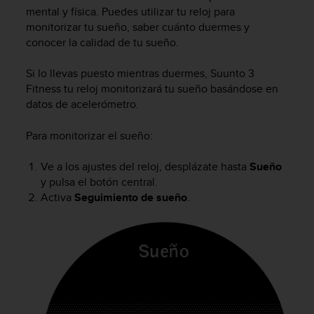
m
mental y física. Puedes utilizar tu reloj para
i
monitorizar tu sueño, saber cuánto duermes y
s
conocer la calidad de tu sueño.
o
d
e
Si lo llevas puesto mientras duermes,
Suunto 3
a
Fitness
tu reloj monitorizará tu sueño basándose en
l
datos de acelerómetro.
c
a
Para monitorizar el sueño:
n
z
Ve a los ajustes del reloj, desplázate hasta
Sueño
a
y pulsa el botón central.
r
Activa
Seguimiento de sueño
.
e
l
n
i
v
e
l
d
e