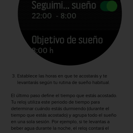
c
o
n
f
o
r
m
i
d
a
d
A
A
Establece las horas en que te acostarás y te
e
levantarás según tu rutina de sueño habitual.
n
e
El último paso define el tiempo que estás acostado.
s
Tu reloj utiliza este periodo de tiempo para
t
determinar cuándo estás durmiendo (durante el
e
tiempo que estás acostado) y agrupa todo el sueño
s
en una sola sesión. Por ejemplo, si te levantas a
i
beber agua durante la noche, el reloj contará el
t