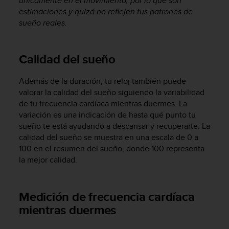
únicamente en el movimiento, por lo que son
t
estimaciones y quizá no reflejen tus patrones de
a
sueño reales.
s
d
e
Calidad del sueño
a
c
c
Además de la duración, tu reloj también puede
e
valorar la calidad del sueño siguiendo la variabilidad
s
de tu frecuencia cardíaca mientras duermes. La
i
variación es una indicación de hasta qué punto tu
b
sueño te está ayudando a descansar y recuperarte. La
i
calidad del sueño se muestra en una escala de 0 a
l
100 en el resumen del sueño, donde 100 representa
i
la mejor calidad.
d
a
d
p
Medición de frecuencia cardíaca
a
mientras duermes
r
a