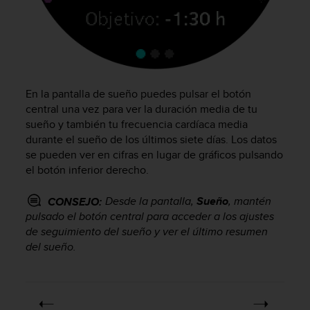
s
,
W
C
A
G
)
En la pantalla de sueño puedes pulsar el botón
2
central una vez para ver la duración media de tu
.
sueño y también tu frecuencia cardíaca media
0
durante el sueño de los últimos siete días. Los datos
y
se pueden ver en cifras en lugar de gráficos pulsando
o
el botón inferior derecho.
t
r
Desde la pantalla,
Sueño
, mantén
CONSEJO:
a
pulsado el botón central para acceder a los ajustes
s
de seguimiento del sueño y ver el último resumen
n
o
del sueño.
r
m
a
s