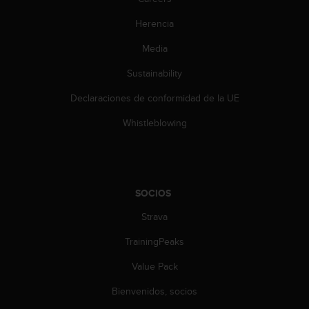
e
n
Herencia
E
E
Media
.
Sustainability
U
U
Declaraciones de conformidad de la UE
.
Whistleblowing
e
n
e
l
+
SOCIOS
1
8
Strava
5
5
TrainingPeaks
2
5
Value Pack
8
0
Bienvenidos, socios
9