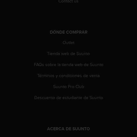
Contact us
t
a
s
d
e
DÓNDE COMPRAR
a
c
Outlet
c
Tienda web de Suunto
e
s
FAQs sobre la tienda web de Suunto
i
b
Términos y condiciones de venta
i
l
Suunto Pro Club
i
d
Descuento de estudiante de Suunto
a
d
p
a
r
ACERCA DE SUUNTO
a