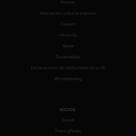
Noticias
c
o
Información sobre la empresa
n
t
Careers
e
n
Herencia
i
d
Media
o
Sustainability
w
e
Declaraciones de conformidad de la UE
b
(
Whistleblowing
W
e
b
C
o
SOCIOS
n
t
Strava
e
n
TrainingPeaks