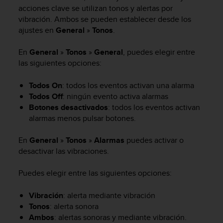
m
acciones clave se utilizan tonos y alertas por
i
vibración. Ambos se pueden establecer desde los
s
ajustes en
General
»
Tonos
.
o
d
e
En
General
»
Tonos
»
General
, puedes elegir entre
a
las siguientes opciones:
l
c
Todos On
: todos los eventos activan una alarma
a
Todos Off
: ningún evento activa alarmas
n
Botones desactivados
: todos los eventos activan
z
alarmas menos pulsar botones.
a
r
En
General
»
Tonos
»
Alarmas
puedes activar o
e
l
desactivar las vibraciones.
n
i
Puedes elegir entre las siguientes opciones:
v
e
Vibración
: alerta mediante vibración
l
Tonos
: alerta sonora
d
Ambos
: alertas sonoras y mediante vibración.
e