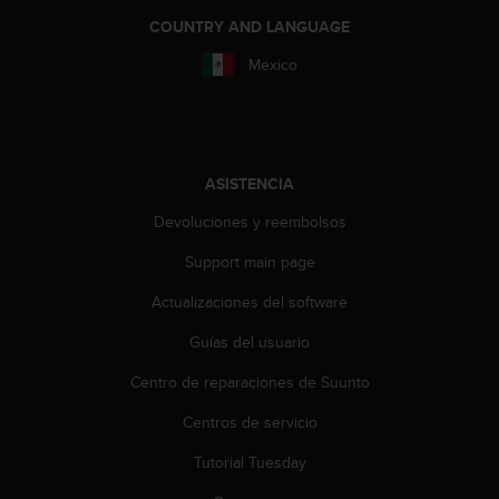
i
COUNTRY AND LANGUAGE
o
w
Mexico
e
b
d
e
a
ASISTENCIA
c
u
Devoluciones y reembolsos
e
r
Support main page
d
o
Actualizaciones del software
c
o
Guías del usuario
n
Centro de reparaciones de Suunto
l
a
Centros de servicio
s
P
Tutorial Tuesday
a
u