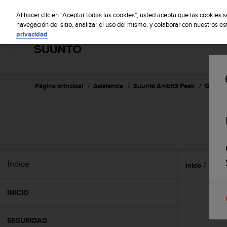
S
S
u
Al hacer clic en “Aceptar todas las cookies”, usted acepta que las cookies 
u
navegación del sitio, analizar el uso del mismo, y colaborar con nuestros e
privacidad
n
t
o
m
a
n
Página principal
Asistencia
Suunto Ambit3 Peak
Guía de
t
i
e
n
e
s
u
Índice
Inicio
Caract
c
o
m
INICIO
p
r
o
SEGURIDAD