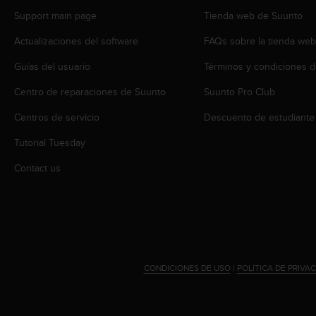
s
Support main page
Tienda web de Suunto
,
W
Actualizaciones del software
FAQs sobre la tienda we
C
A
Guías del usuario
Términos y condiciones d
G
Centro de reparaciones de Suunto
Suunto Pro Club
)
2
Centros de servicio
Descuento de estudiante
.
0
Tutorial Tuesday
y
o
Contact us
t
r
a
s
n
o
r
CONDICIONES DE USO
|
POLÍTICA DE PRIVA
m
a
s