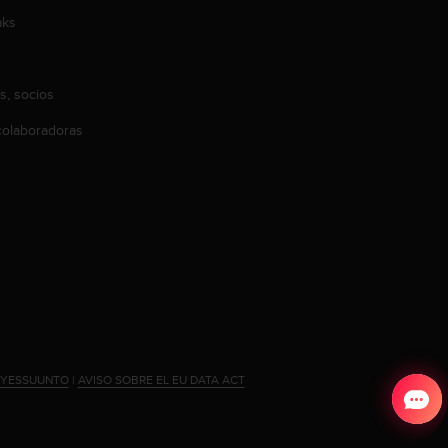
aks
s, socios
olaboradoras
#YESSUUNTO
|
AVISO SOBRE EL EU DATA ACT