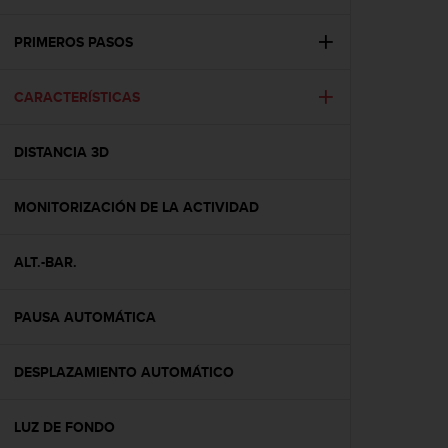
m
i
s
PRIMEROS PASOS
o
d
CARACTERÍSTICAS
e
a
l
DISTANCIA 3D
c
a
n
MONITORIZACIÓN DE LA ACTIVIDAD
z
a
r
ALT.-BAR.
e
l
PAUSA AUTOMÁTICA
n
i
v
DESPLAZAMIENTO AUTOMÁTICO
e
l
d
LUZ DE FONDO
e