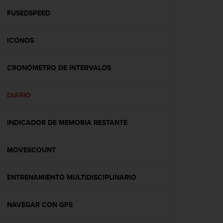
i
o
FUSEDSPEED
w
e
ICONOS
b
d
e
CRONÓMETRO DE INTERVALOS
a
c
u
DIARIO
e
r
d
INDICADOR DE MEMORIA RESTANTE
o
c
MOVESCOUNT
o
n
l
ENTRENAMIENTO MULTIDISCIPLINARIO
a
s
P
NAVEGAR CON GPS
a
u