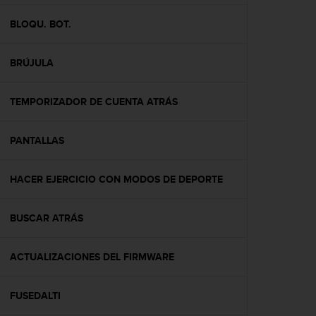
c
o
BLOQU. BOT.
n
f
BRÚJULA
o
r
m
TEMPORIZADOR DE CUENTA ATRÁS
i
d
a
PANTALLAS
d
A
A
HACER EJERCICIO CON MODOS DE DEPORTE
e
n
BUSCAR ATRÁS
e
s
t
ACTUALIZACIONES DEL FIRMWARE
e
s
i
FUSEDALTI
t