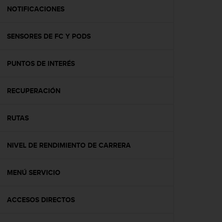
t
NOTIFICACIONES
a
s
SENSORES DE FC Y PODS
d
e
a
PUNTOS DE INTERÉS
c
c
e
RECUPERACIÓN
s
i
b
RUTAS
i
l
NIVEL DE RENDIMIENTO DE CARRERA
i
d
a
MENÚ SERVICIO
d
p
a
ACCESOS DIRECTOS
r
a