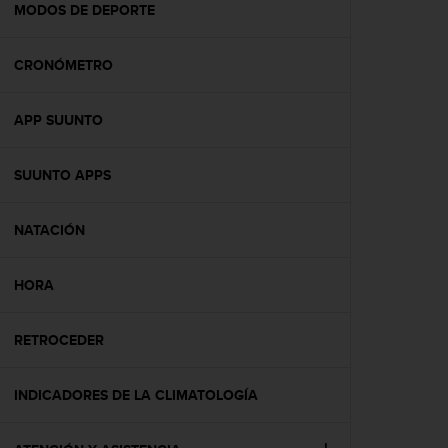
c
MODOS DE DEPORTE
o
n
CRONÓMETRO
t
e
n
APP SUUNTO
i
d
o
SUUNTO APPS
w
e
b
NATACIÓN
(
W
HORA
e
b
C
RETROCEDER
o
n
t
INDICADORES DE LA CLIMATOLOGÍA
e
n