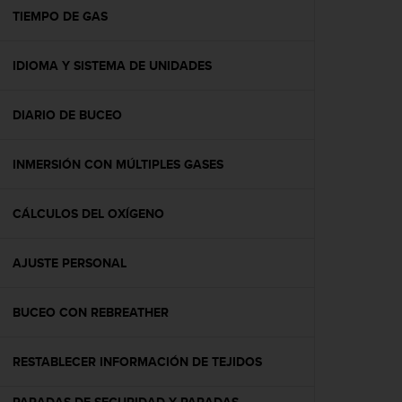
t
TIEMPO DE GAS
a
s
IDIOMA Y SISTEMA DE UNIDADES
d
e
a
DIARIO DE BUCEO
c
c
e
INMERSIÓN CON MÚLTIPLES GASES
s
i
b
CÁLCULOS DEL OXÍGENO
i
l
AJUSTE PERSONAL
i
d
a
BUCEO CON REBREATHER
d
p
a
RESTABLECER INFORMACIÓN DE TEJIDOS
r
a