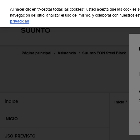
S
S
u
Al hacer clic en “Aceptar todas las cookies”, usted acepta que las cookies 
u
navegación del sitio, analizar el uso del mismo, y colaborar con nuestros e
privacidad
n
t
o
m
a
n
Página principal
Asistencia
Suunto EON Steel Black
Guía
t
i
e
S
n
e
s
u
Índice
Inicio
Caract
c
o
m
INICIO
p
r
o
USO PREVISTO