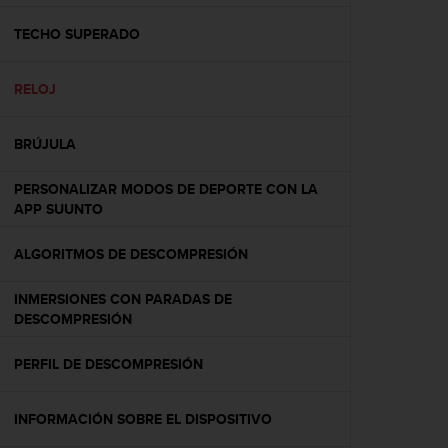
c
o
TECHO SUPERADO
n
f
RELOJ
o
r
m
BRÚJULA
i
d
PERSONALIZAR MODOS DE DEPORTE CON LA
a
APP SUUNTO
d
A
A
ALGORITMOS DE DESCOMPRESIÓN
e
n
INMERSIONES CON PARADAS DE
e
DESCOMPRESIÓN
s
t
PERFIL DE DESCOMPRESIÓN
e
s
i
INFORMACIÓN SOBRE EL DISPOSITIVO
t