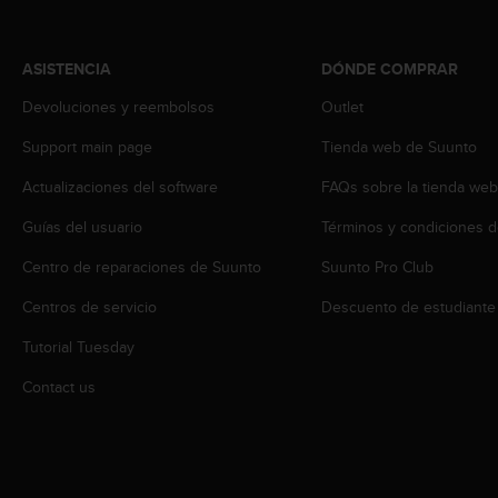
s
,
W
ASISTENCIA
DÓNDE COMPRAR
C
A
Devoluciones y reembolsos
Outlet
G
Support main page
Tienda web de Suunto
)
2
Actualizaciones del software
FAQs sobre la tienda we
.
0
Guías del usuario
Términos y condiciones d
y
o
Centro de reparaciones de Suunto
Suunto Pro Club
t
r
Centros de servicio
Descuento de estudiante
a
Tutorial Tuesday
s
n
Contact us
o
r
m
a
s