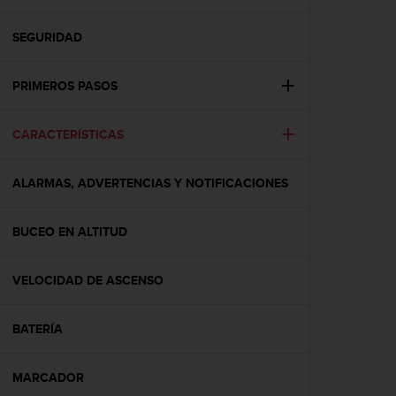
m
i
s
SEGURIDAD
o
d
PRIMEROS PASOS
e
a
l
CARACTERÍSTICAS
c
a
n
ALARMAS, ADVERTENCIAS Y NOTIFICACIONES
z
a
r
BUCEO EN ALTITUD
e
l
VELOCIDAD DE ASCENSO
n
i
v
BATERÍA
e
l
d
MARCADOR
e