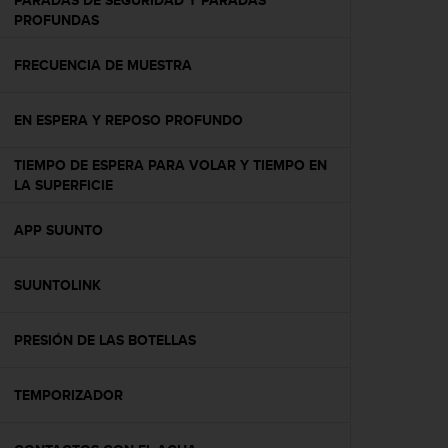
PARADAS DE SEGURIDAD Y PARADAS
c
PROFUNDAS
o
n
FRECUENCIA DE MUESTRA
t
e
n
EN ESPERA Y REPOSO PROFUNDO
i
d
TIEMPO DE ESPERA PARA VOLAR Y TIEMPO EN
o
LA SUPERFICIE
w
e
b
APP SUUNTO
(
W
SUUNTOLINK
e
b
C
PRESIÓN DE LAS BOTELLAS
o
n
t
TEMPORIZADOR
e
n