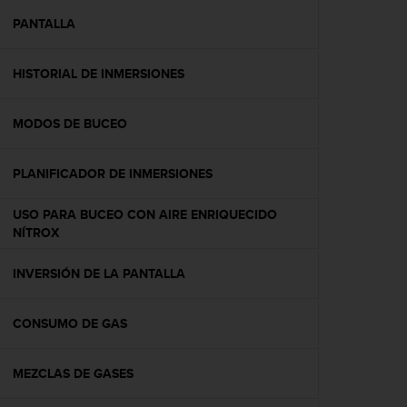
i
o
PANTALLA
w
e
HISTORIAL DE INMERSIONES
b
d
e
MODOS DE BUCEO
a
c
u
PLANIFICADOR DE INMERSIONES
e
r
USO PARA BUCEO CON AIRE ENRIQUECIDO
d
NÍTROX
o
c
INVERSIÓN DE LA PANTALLA
o
n
l
CONSUMO DE GAS
a
s
P
MEZCLAS DE GASES
a
u