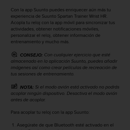
m
i
Con la app Suunto puedes enriquecer aún más tu
s
experiencia de
Suunto Spartan Trainer Wrist HR
.
o
Acopla tu reloj con la app móvil para sincronizar tus
d
actividades, obtener notificaciones móviles,
e
personalizar el reloj, obtener información de
a
l
entrenamiento y mucho más.
c
a
Con cualquier ejercicio que esté
CONSEJO:
n
almacenado en la aplicación Suunto, puedes añadir
z
imágenes así como crear películas de recreación de
a
tus sesiones de entrenamiento.
r
e
Si el modo avión está activado no podrás
NOTA:
l
acoplar ningún dispositivo. Desactiva el modo avión
n
i
antes de acoplar.
v
e
Para acoplar tu reloj con la app Suunto:
l
d
Asegúrate de que Bluetooth esté activado en el
e