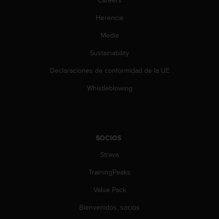
t
A
Herencia
c
c
Media
e
s
Sustainability
s
i
Declaraciones de conformidad de la UE
b
Whistleblowing
i
l
i
t
y
G
SOCIOS
u
Strava
i
d
TrainingPeaks
e
l
Value Pack
i
n
Bienvenidos, socios
e