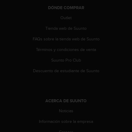
c
DÓNDE COMPRAR
o
n
Outlet
t
e
Tienda web de Suunto
n
i
FAQs sobre la tienda web de Suunto
d
Términos y condiciones de venta
o
w
Suunto Pro Club
e
b
Descuento de estudiante de Suunto
(
W
e
b
C
ACERCA DE SUUNTO
o
n
Noticias
t
e
Información sobre la empresa
n
Careers