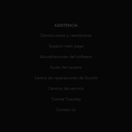
t
a
s
d
ASISTENCIA
e
a
Devoluciones y reembolsos
c
Support main page
c
e
Actualizaciones del software
s
i
Guías del usuario
b
i
Centro de reparaciones de Suunto
l
i
Centros de servicio
d
Tutorial Tuesday
a
d
Contact us
p
a
r
a