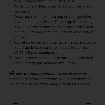
reloj. Desde el menú de ajustes, ve a
c
Conectividad
»
Descubrimiento
y actívalo si aún
o
no lo está.
n
Descarga e instala Suunto app en tu dispositivo
f
móvil compatible desde iTunes App Store, Google
o
r
Play o diversas tiendas de aplicaciones en China.
m
Inicia Suunto app y activa Bluetooth si no está ya
i
activado.
d
Toca el icono del reloj que hay en la parte superior
a
izquierda de la pantalla de la app y luego toca
d
ACOPLAR para acoplar tu reloj.
A
Comprueba el acoplamiento introduciendo en la
A
app el código que aparece en tu reloj.
e
n
Algunas características precisan de
e
NOTA:
s
conexión a Internet mediante Wi-Fi o red móvil. Es
t
posible que tu operador aplique costes por datos.
e
s
i
t