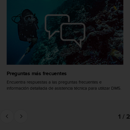
c
c
e
d
e
r
a
l
a
i
n
f
Preguntas más frecuentes
o
r
Encuentra respuestas a las preguntas frecuentes e
m
información detallada de asistencia técnica para utilizar DM5.
a
c
i
ó
1 / 2
n
c
o