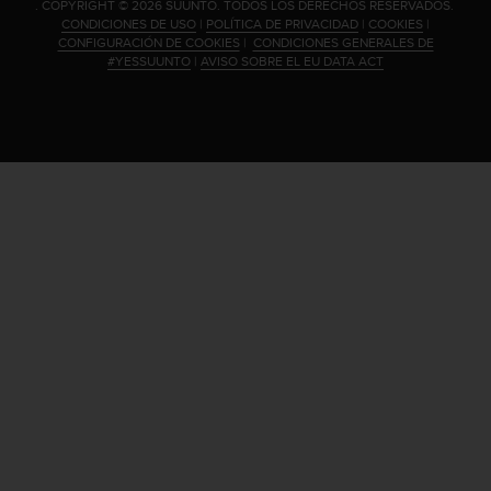
.
COPYRIGHT © 2026 SUUNTO.
TODOS LOS DERECHOS RESERVADOS.
CONDICIONES DE USO
|
POLÍTICA DE PRIVACIDAD
|
COOKIES
|
CONFIGURACIÓN DE COOKIES
|
CONDICIONES GENERALES DE
#YESSUUNTO
|
AVISO SOBRE EL EU DATA ACT