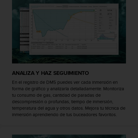
t
a
s
d
e
a
c
c
e
s
i
ANALIZA Y HAZ SEGUIMIENTO
b
i
En el registro de DM5 puedes ver cada inmersión en
l
forma de gráfico y analizarla detalladamente. Monitoriza
i
tu consumo de gas, cantidad de paradas de
d
descompresión o profundas, tiempo de inmersión,
a
temperatura del agua y otros datos. Mejora tu técnica de
d
inmersión aprendiendo de tus buceadores favoritos.
p
a
r
a