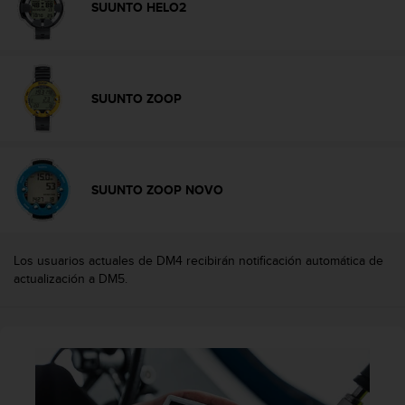
SUUNTO HELO2
c
o
n
t
a
SUUNTO ZOOP
c
t
o
c
o
SUUNTO ZOOP NOVO
n
e
l
d
Los usuarios actuales de DM4 recibirán notificación automática de
e
actualización a DM5.
p
a
r
t
a
m
e