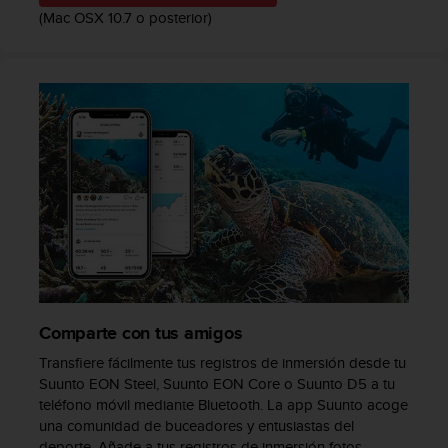
0
(Mac OSX 10.7 o posterior)
0
(
l
l
a
m
a
d
a
g
r
a
t
u
i
Comparte con tus amigos
t
a
Transfiere fácilmente tus registros de inmersión desde tu
)
Suunto EON Steel, Suunto EON Core o Suunto D5 a tu
s
teléfono móvil mediante Bluetooth. La app Suunto acoge
i
una comunidad de buceadores y entusiastas del
t
deporte. Añade a tus registros de inmersión fotos,