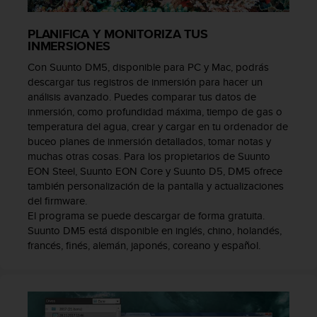
c
o
PLANIFICA Y MONITORIZA TUS
n
INMERSIONES
f
o
Con Suunto DM5, disponible para PC y Mac, podrás
r
descargar tus registros de inmersión para hacer un
m
análisis avanzado. Puedes comparar tus datos de
i
inmersión, como profundidad máxima, tiempo de gas o
d
temperatura del agua, crear y cargar en tu ordenador de
a
buceo planes de inmersión detallados, tomar notas y
d
muchas otras cosas. Para los propietarios de Suunto
A
EON Steel, Suunto EON Core y Suunto D5, DM5 ofrece
A
también personalización de la pantalla y actualizaciones
e
del firmware.
n
El programa se puede descargar de forma gratuita.
e
Suunto DM5 está disponible en inglés, chino, holandés,
s
francés, finés, alemán, japonés, coreano y español.
t
e
s
i
t