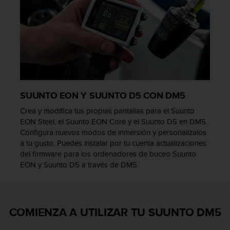
n
t
o
d
e
S
e
r
v
SUUNTO EON Y SUUNTO D5 CON DM5
i
c
Crea y modifica tus propias pantallas para el Suunto
i
EON Steel, el Suunto EON Core y el Suunto D5 en DM5.
o
Configura nuevos modos de inmersión y personalízalos
a
a tu gusto. Puedes instalar por tu cuenta actualizaciones
l
del firmware para los ordenadores de buceo Suunto
C
EON y Suunto D5 a través de DM5.
l
i
e
n
COMIENZA A UTILIZAR TU SUUNTO DM5
t
e