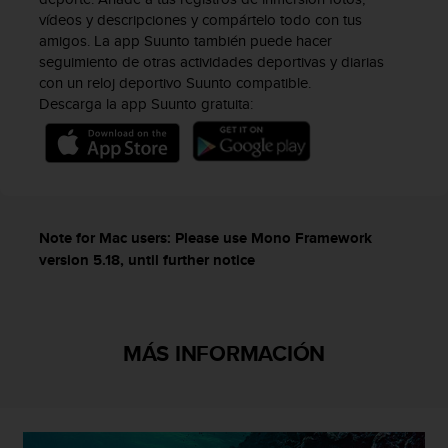
i
vídeos y descripciones y compártelo todo con tus
e
amigos. La app Suunto también puede hacer
n
seguimiento de otras actividades deportivas y diarias
e
con un reloj deportivo Suunto compatible.
s
Descarga la app Suunto gratuita:
a
l
g
ú
n
p
r
Note for Mac users: Please use Mono Framework
o
version
5.18, until further notice
b
l
e
m
a
MÁS INFORMACIÓN
p
a
r
a
a