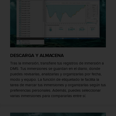
i
o
w
e
b
d
e
a
c
u
e
DESCARGA Y ALMACENA
r
Tras la inmersión, transfiere tus registros de inmersión a
d
DM5. Tus inmersiones se guardan en el diario, donde
o
puedes revisarlas, analizarlas y organizarlas por fecha,
c
o
modo y equipo. La función de etiquetado te facilita la
n
tarea de marcar tus inmersiones y organizarlas según tus
l
preferencias personales. Además, puedes seleccionar
a
varias inmersiones para compararlas entre sí.
s
P
a
u