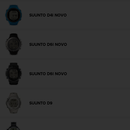
d
e
a
SUUNTO D4I NOVO
c
c
e
s
i
SUUNTO D6I NOVO
b
i
l
i
d
SUUNTO D6I NOVO
a
d
.
P
o
SUUNTO D9
n
t
e
e
n