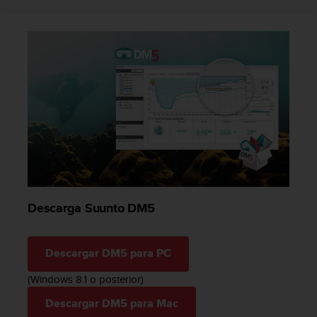
e
n
E
E
.
U
U
.
e
n
e
l
+
1
Descarga Suunto DM5
8
5
5
Descargar DM5 para PC
2
5
(Windows 8.1 o posterior)
8
0
Descargar DM5 para Mac
9