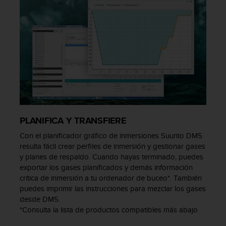
c
o
n
t
e
n
i
d
o
w
e
b
PLANIFICA Y TRANSFIERE
(
Con el planificador gráfico de inmersiones Suunto DM5
W
resulta fácil crear perfiles de inmersión y gestionar gases
e
b
y planes de respaldo. Cuando hayas terminado, puedes
C
exportar los gases planificados y demás información
o
crítica de inmersión a tu ordenador de buceo*. También
n
puedes imprimir las instrucciones para mezclar los gases
t
desde DM5.
e
*Consulta la lista de productos compatibles más abajo
n