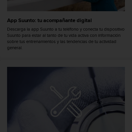
c
o
n
App Suunto: tu acompañante digital
t
e
Descarga la app Suunto a tu teléfono y conecta tu dispositivo
n
Suunto para estar al tanto de tu vida activa con información
i
sobre tus entrenamientos y las tendencias de tu actividad
d
general.
o
w
e
b
(
W
e
b
C
o
n
t
e
n