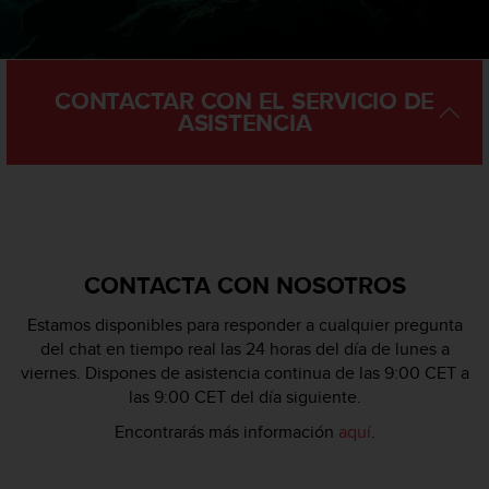
s
,
W
C
CONTACTAR CON EL SERVICIO DE
A
ASISTENCIA
G
)
2
.
0
y
o
t
CONTACTA CON NOSOTROS
r
a
Estamos disponibles para responder a cualquier pregunta
s
del chat en tiempo real las 24 horas del día de lunes a
n
viernes. Dispones de asistencia continua de las 9:00 CET a
o
las 9:00 CET del día siguiente.
r
m
Encontrarás más información
aquí
.
a
s