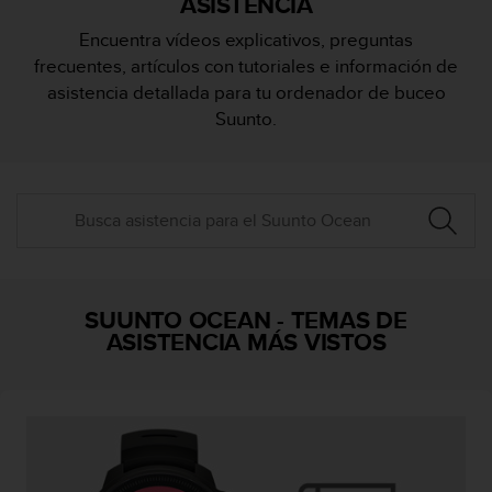
ASISTENCIA
m
i
Encuentra vídeos explicativos, preguntas
s
frecuentes, artículos con tutoriales e información de
o
d
asistencia detallada para tu ordenador de buceo
e
Suunto.
a
l
c
a
n
z
a
r
e
SUUNTO OCEAN
-
TEMAS DE
l
ASISTENCIA MÁS VISTOS
n
i
v
e
l
d
e