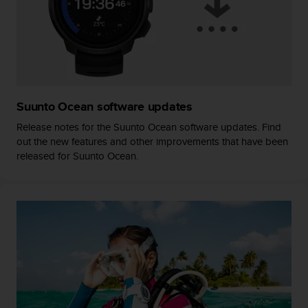
i
o
w
e
b
d
e
a
Suunto Ocean software updates
c
Release notes for the Suunto Ocean software updates. Find
u
e
out the new features and other improvements that have been
r
released for Suunto Ocean.
d
o
c
o
n
l
a
s
P
a
u