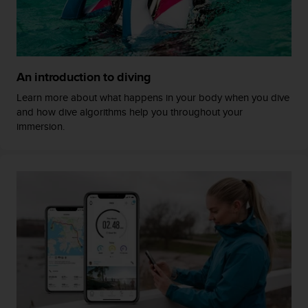
t
a
s
d
e
An introduction to diving
a
c
Learn more about what happens in your body when you dive
c
and how dive algorithms help you throughout your
e
immersion.
s
i
b
i
l
i
d
a
d
p
a
r
a