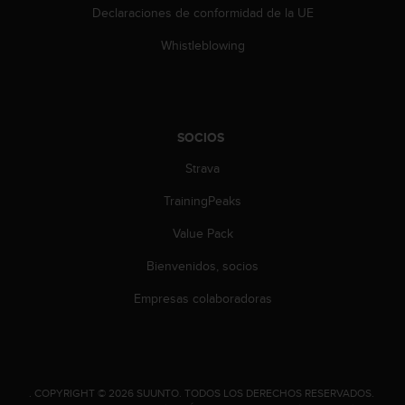
e
Declaraciones de conformidad de la UE
n
E
Whistleblowing
E
.
U
U
SOCIOS
.
e
Strava
n
e
TrainingPeaks
l
Value Pack
+
1
Bienvenidos, socios
8
5
Empresas colaboradoras
5
2
5
8
0
.
COPYRIGHT © 2026 SUUNTO.
TODOS LOS DERECHOS RESERVADOS.
9