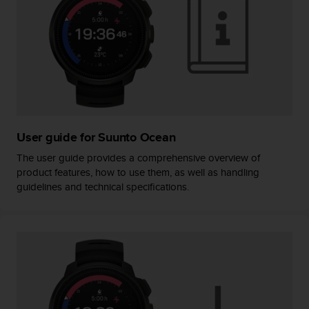
c
o
n
f
o
r
m
i
d
a
User guide for Suunto Ocean
d
The user guide provides a comprehensive overview of
A
product features, how to use them, as well as handling
A
guidelines and technical specifications.
e
n
e
s
t
e
s
i
t