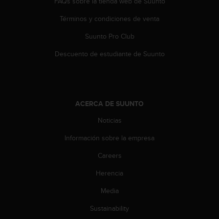
FAQs sobre la tienda web de Suunto
n
t
Términos y condiciones de venta
o
d
Suunto Pro Club
e
S
Descuento de estudiante de Suunto
e
r
v
i
c
ACERCA DE SUUNTO
i
Noticias
o
a
Información sobre la empresa
l
C
Careers
l
i
Herencia
e
n
Media
t
Sustainability
e