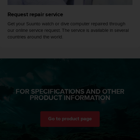
t
A
c
Request repair service
c
Get your Suunto watch or dive computer repaired through
e
our online service request. The service is available in several
s
countries around the world.
s
i
b
i
l
i
t
y
G
FOR SPECIFICATIONS AND OTHER
u
PRODUCT INFORMATION
i
d
e
Go to product page
l
i
n
e