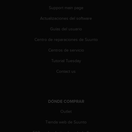
c
Support main page
o
n
Actualizaciones del software
t
a
Guías del usuario
c
Centro de reparaciones de Suunto
t
o
Centros de servicio
c
o
Tutorial Tuesday
n
e
Contact us
l
d
e
p
a
DÓNDE COMPRAR
r
t
Outlet
a
Tienda web de Suunto
m
e