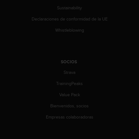
c
Sustainability
o
n
Declaraciones de conformidad de la UE
t
e
Whistleblowing
n
i
d
o
w
SOCIOS
e
b
Strava
(
W
TrainingPeaks
e
Value Pack
b
C
Bienvenidos, socios
o
n
Empresas colaboradoras
t
e
n