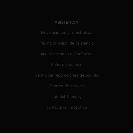
i
o
w
e
ASISTENCIA
b
d
Devoluciones y reembolsos
e
a
Página principal de asistencia
c
Actualizaciones del software
u
e
Guías del usuario
r
d
Centro de reparaciones de Suunto
o
c
Centros de servicio
o
n
Tutorial Tuesday
l
Contacta con nosotros
a
s
P
a
u