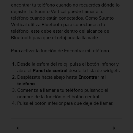
m
encontrar tu teléfono cuando no recuerdes dónde lo
i
dejaste. Tu
Suunto Vertical
puede llamar a tu
s
teléfono cuando están conectados. Como
Suunto
o
Vertical
utiliza Bluetooth para conectarse a tu
d
e
teléfono, este debe estar dentro del alcance de
a
Bluetooth para que el reloj pueda llamarle.
l
c
Para activar la función de Encontrar mi teléfono:
a
n
Desde la esfera del reloj, pulsa el botón inferior y
z
abre el
Panel de control
desde la lista de widgets.
a
Desplázate hacia abajo hasta
Encontrar mi
r
teléfono
.
e
l
Comienza a llamar a tu teléfono pulsando el
n
nombre de la función o el botón central.
i
Pulsa el botón inferior para que deje de llamar.
v
e
l
d
e