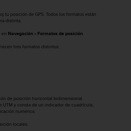
loj tu posición de GPS. Todos los formatos están
a distinta.
j en
Navegación
»
Formatos de posición
.
frecen tres formatos distintos:
ón de posición horizontal bidimensional.
e UTM y consta de un indicador de cuadrícula,
icación numérica.
ición locales: