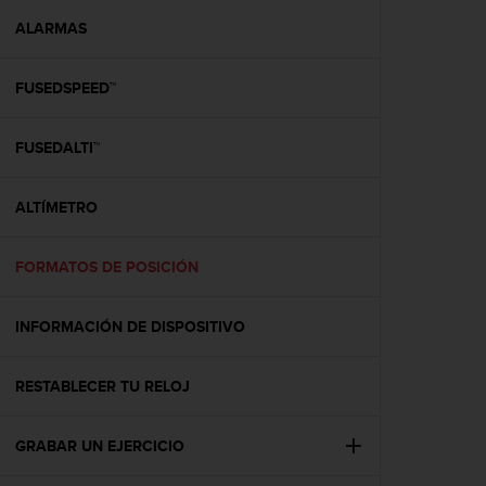
i
o
ALARMAS
w
e
FUSEDSPEED™
b
d
e
FUSEDALTI™
a
c
u
ALTÍMETRO
e
r
d
FORMATOS DE POSICIÓN
o
c
INFORMACIÓN DE DISPOSITIVO
o
n
l
RESTABLECER TU RELOJ
a
s
P
GRABAR UN EJERCICIO
a
u