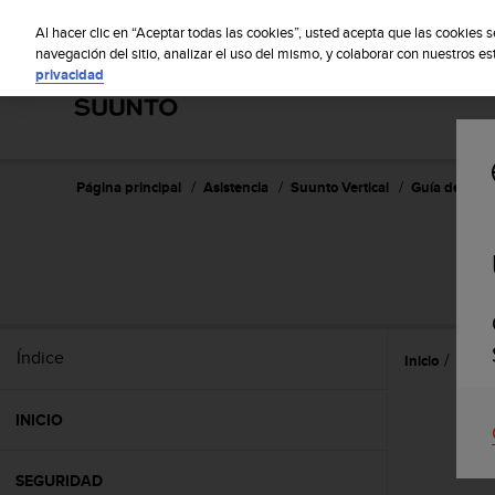
S
S
u
Al hacer clic en “Aceptar todas las cookies”, usted acepta que las cookies 
u
navegación del sitio, analizar el uso del mismo, y colaborar con nuestros e
privacidad
n
t
o
m
a
n
Página principal
Asistencia
Suunto Vertical
Guía del usu
t
i
e
n
e
s
u
Índice
Inicio
Ajust
c
o
m
INICIO
p
r
o
SEGURIDAD