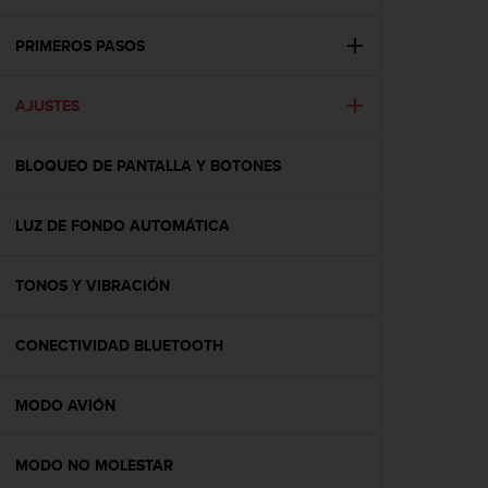
m
i
s
PRIMEROS PASOS
o
d
AJUSTES
e
a
l
BLOQUEO DE PANTALLA Y BOTONES
c
a
n
LUZ DE FONDO AUTOMÁTICA
z
a
r
TONOS Y VIBRACIÓN
e
l
CONECTIVIDAD BLUETOOTH
n
i
v
MODO AVIÓN
e
l
d
MODO NO MOLESTAR
e