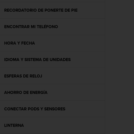
c
o
RECORDATORIO DE PONERTE DE PIE
n
f
ENCONTRAR MI TELÉFONO
o
r
m
HORA Y FECHA
i
d
a
IDIOMA Y SISTEMA DE UNIDADES
d
A
A
ESFERAS DE RELOJ
e
n
AHORRO DE ENERGÍA
e
s
t
CONECTAR PODS Y SENSORES
e
s
i
LINTERNA
t