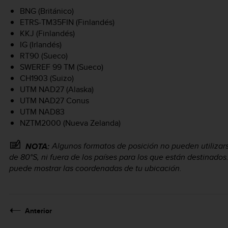
BNG (Británico)
ETRS-TM35FIN (Finlandés)
KKJ (Finlandés)
IG (Irlandés)
RT90 (Sueco)
SWEREF 99 TM (Sueco)
CH1903 (Suizo)
UTM NAD27 (Alaska)
UTM NAD27 Conus
UTM NAD83
NZTM2000 (Nueva Zelanda)
Algunos formatos de posición no pueden utilizars
NOTA:
de 80°S, ni fuera de los países para los que están destinados. 
puede mostrar las coordenadas de tu ubicación.
Anterior