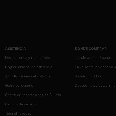
c
o
n
t
e
n
i
d
o
ASISTENCIA
DÓNDE COMPRAR
w
e
Devoluciones y reembolsos
Tienda web de Suunto
b
(
Página principal de asistencia
FAQs sobre la tienda we
W
e
Actualizaciones del software
Suunto Pro Club
b
C
Guías del usuario
Descuento de estudiante
o
Centro de reparaciones de Suunto
n
t
Centros de servicio
e
n
Tutorial Tuesday